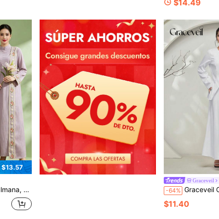
$14.49
 $13.57
Graceveil
 vestido largo vintage de verano
Graceveil Conjunto de 2 piezas de Baju Kebaya: Bl
-64%
$11.40