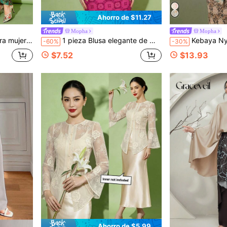
Ahorro de $11.27
Mopha
Mopha
rano (la parte superior no está incluida)
1 pieza Blusa elegante de manga larga asimétrica/asimétrica para mujer, color negro sólido, primavera/verano
Kebaya Nyonya Clásica, Blusa de 
-60%
-30%
$7.52
$13.93
Ahorro de $5.99