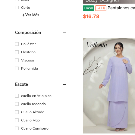
Pantalones casuales de pierna recta con botones delanteros de 
Corto
Local
-41%
Ver Más
$16.78
Composición
Poliéster
Elastano
Viscosa
Poliamida
Escote
cuello en 'v' o pico
cuello redondo
Cuello Alzado
Cuello Mao
Cuello Camisero