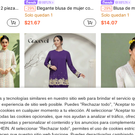
HFUN
HFUN
extra largos y falda maxi, modesto
Elegante blusa de mujer con cuello alto, diseño asimétrico, elegante, estampado floral 3D, adecuado para mujeres, estilo nyonya, atuendo tradicional malayo de primavera
Blusa de manga larga con cuello en V, e
-29%
-29%
Solo quedan 1
Solo quedan 1
$21.67
$14.07
 y tecnologías similares en nuestro sitio web para brindar el servicio qu
r experiencia de sitio web posible. Puedes "Rechazar todo", "Aceptar t
 cookies en cualquier momento a tu elección. Al seleccionar "Aceptar to
das las cookies opcionales, que nos ayudan a analizar el tráfico, ofre
ejoradas y personalizar el contenido y los anuncios para complementa
EIN. Al seleccionar "Rechazar todo", permites el uso de cookies estri
Graceveil
Mopha
acen que nuestro sitio web funcione. Puedes desactivarlas cambiando 