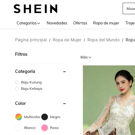
Muse
Categorías
Novedades
Ofertas
Ropa de mujer
Traje
Página principal
Ropa de Mujer
Ropa del Mundo
Ropa
/
/
/
Filtros
Más
Categoría
Baju Kurung
Baju Kebaya
Color
Multicolor
Negro
Blanco
Rosa