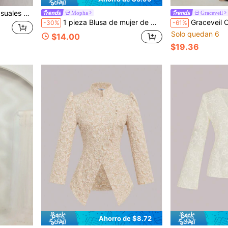
unicolor para mujer de diseñador
Mopha
Graceveil
1 pieza Blusa de mujer de manga larga con botones, de verano
Graceveil Conjunto de falda larga estampada floral y blus
-30%
-61%
Solo quedan 6
$14.00
$19.36
Ahorro de $8.72