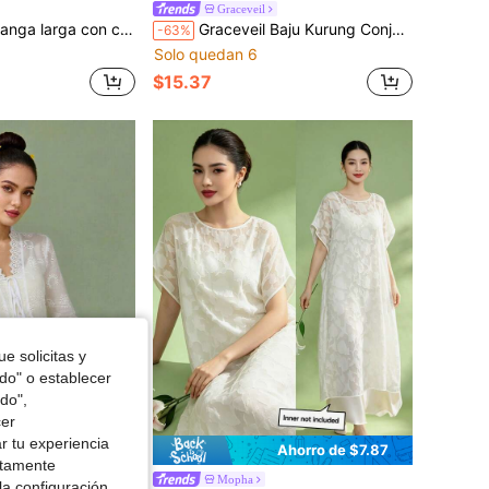
Graceveil
stampado y manga acampanada, elegante y romántica para mujer
Graceveil Baju Kurung Conjunto de suéter modesto de manga larga con cuello con volantes de contraste de tejido de jacquard negro para mujer
-63%
Solo quedan 6
$15.37
e solicitas y
odo" o establecer
do",
cer
r tu experiencia
Ahorro de $5.54
Ahorro de $7.87
ctamente
Mopha
la configuración