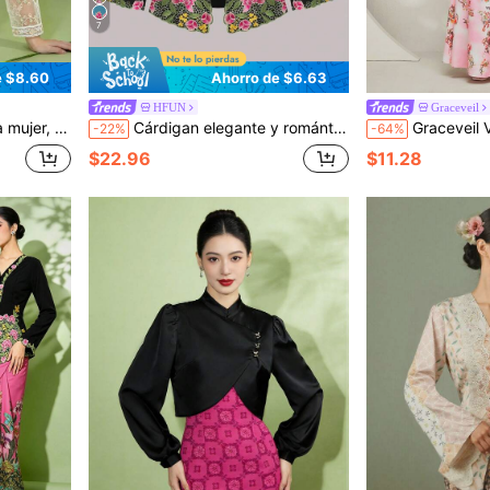
7
e $8.60
Ahorro de $6.63
HFUN
Graceveil
árdigan de manga larga verde
Cárdigan elegante y romántico con bordado floral y botones para mujer, manga larga, negro, otoño
Graceveil Vestido Cheongsam modesto
-22%
-64%
$22.96
$11.28