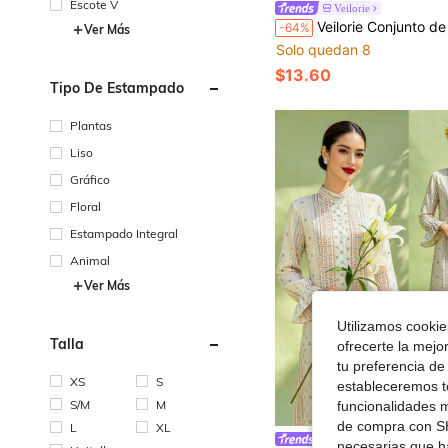
Escote V
Veilorie
Veilorie Conjunto de 2 piezas de Baju Kurung con Top corta con dobladillo de volantes 
-64%
Ver Más
Solo quedan 8
$13.60
Tipo De Estampado
Plantas
Liso
Gráfico
Floral
Estampado Integral
Animal
Ver Más
Utilizamos cookies
Talla
ofrecerte la mejo
tu preferencia de
XS
S
estableceremos to
S/M
M
funcionalidades m
de compra con SH
L
XL
Mopha
necesarias que h