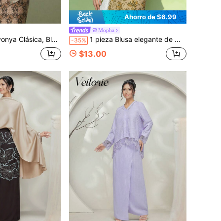
Ahorro de $6.99
Mopha
Mujer Malasia con Patrón Floral y Botones Simples
1 pieza Blusa elegante de manga larga con estampado floral para mujer, primavera/verano, blusa de manga larga blanca
-35%
$13.00