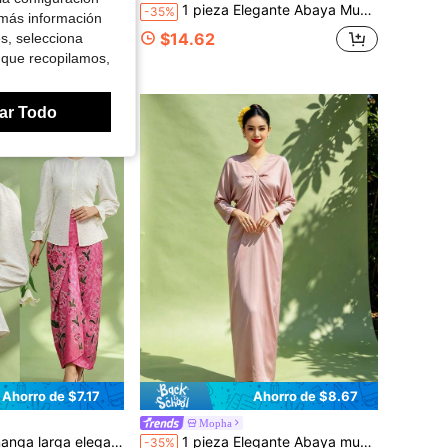
 diseño calado, adecuado para primavera y verano, blusa blanca para mujer
1 pieza Elegante Abaya Musulmana de Manga Corta para Mujer (Capa Interior No Incluida)
-35%
 más información
$14.62
es, selecciona
 que recopilamos,
ar Todo
Ahorro de $7.17
Ahorro de $8.67
Mopha
e para mujer, color champán, primavera/verano
1 pieza Elegante Abaya musulmana de unicolor y manga larga para mujer, verano
-35%