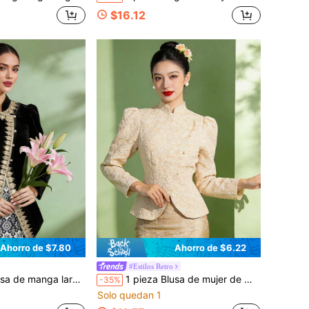
$16.12
Ahorro de $7.80
Ahorro de $6.22
#Estilos Retro
ga larga de unicolor para mujer
1 pieza Blusa de mujer de manga larga con cuello en V, estampado moderno de jacquard, elegante y grácil, adecuada para primavera/verano, color champán
-35%
Solo quedan 1