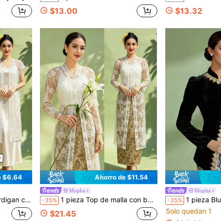
$13.00
$13.32
e $6.64
Ahorro de $11.54
Mopha
Mopha
pa interior no incluida)
1 pieza Top de malla con bordado floral elegante para mujer, Abaya musulmana
1 pieza Blusa de man
-35%
-35%
Solo quedan 1
$21.45