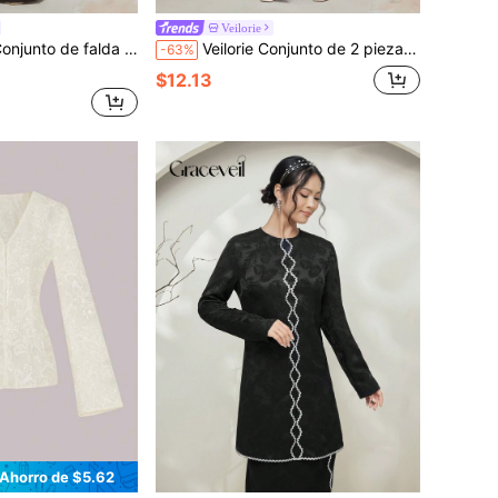
Veilorie
a de mangas murciélago con cuello alto de un solo color, estilo hanfu modesto, para mujer
Veilorie Conjunto de 2 piezas para mujer modesta que incluye blusa con textura de encaje y dobladillo asimétrico y falda midi larga
-63%
$12.13
Ahorro de $5.62