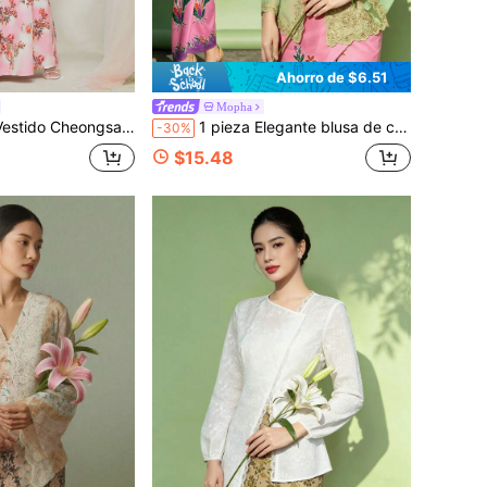
Ahorro de $6.51
Mopha
 de manga larga con parche de encaje, estilo casual largo
1 pieza Elegante blusa de cárdigan de manga larga con botones y patchwork para mujer, blusa de cárdigan de manga larga verde
-30%
$15.48