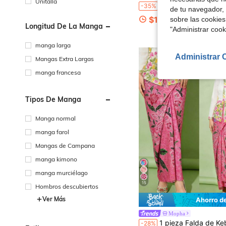
Unitalla
Vestido árabe casual de fiesta con cuello alto y estampado 
-35%
de tu navegador, 
$13.58
sobre las cookies
Longitud De La Manga
"Administrar coo
manga larga
Administrar 
Mangas Extra Largas
manga francesa
Tipos De Manga
Manga normal
manga farol
Mangas de Campana
manga kimono
manga murciélago
15
Hombros descubiertos
Ver Más
Ahorro d
Mopha
1 pieza Falda de Kebaya Nyonya elegante con estampado floral para mujer, primavera/verano, falda color ma
-28%