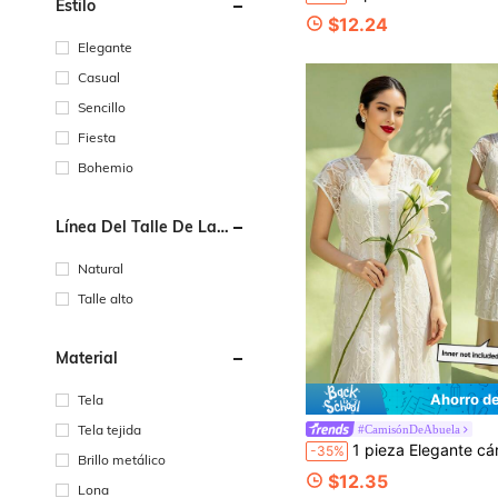
Estilo
$12.24
Elegante
Casual
Sencillo
Fiesta
Bohemio
Línea Del Talle De La
Cintura
Natural
Talle alto
Material
Ahorro d
Tela
Tela tejida
#CamisónDeAbuela
1 pieza Elegante cárdigan calado para mujer, top blanco (ca
-35%
Brillo metálico
$12.35
Lona