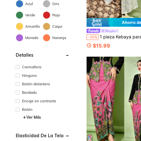
Azul
Gris
Verde
Rojo
Ahorro d
Amarillo
Caqui
Mopha
1 pieza Kebaya para mujer, blusa de cárdigan de manga larga elegante, c
-35%
Morado
Naranja
$15.99
Detalles
Cremallera
Ninguno
Botón delantero
Bordado
Encaje en contraste
Botón
Ver Más
Elasticidad De La Tela