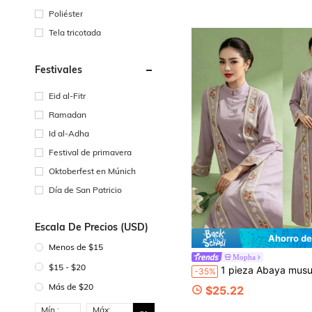
Poliéster
Tela tricotada
Festivales
Eid al-Fitr
Ramadan
Id al-Adha
Festival de primavera
Oktoberfest en Múnich
Día de San Patricio
Escala De Precios (USD)
Ahorro de
Menos de $15
Mopha
$15 - $20
1 pieza Abaya musulmana, diseño con cremallera de patchwork, cuello alto, manga larga,
-35%
Más de $20
$25.22
Mín.:
Máx: