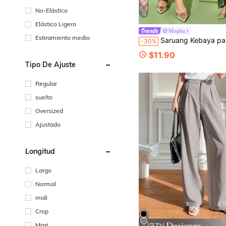
No-Elástico
15
Elástico Ligero
Mopha
Estiramiento medio
Saruang Kebaya para mujeres, Nyonya Kebaya 1 pieza falda elegante con estampado floral, primavera/ve
-30%
$11.90
Tipo De Ajuste
Regular
suelto
Oversized
Ajustado
Longitud
Largo
Normal
midi
Crop
Maxi