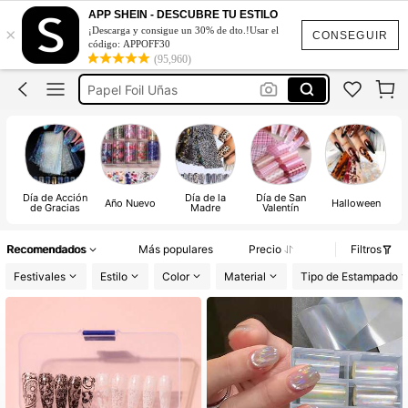
Nail Foil
APP SHEIN - DESCUBRE TU ESTILO
×
¡Descarga y consigue un 30% de dto.!Usar el
Foil For Nails
CONSEGUIR
código: APPOFF30
(95,960)
Foil Para Uña
Papel Foil Uñas
Papel Foil Para Uńas
Nail Foil
Foil For Nails
Día de Acción
Día de la
Día de San
Año Nuevo
Halloween
de Gracias
Madre
Valentín
Recomendados
Más populares
Precio
Filtros
Festivales
Estilo
Color
Material
Tipo de Estampado