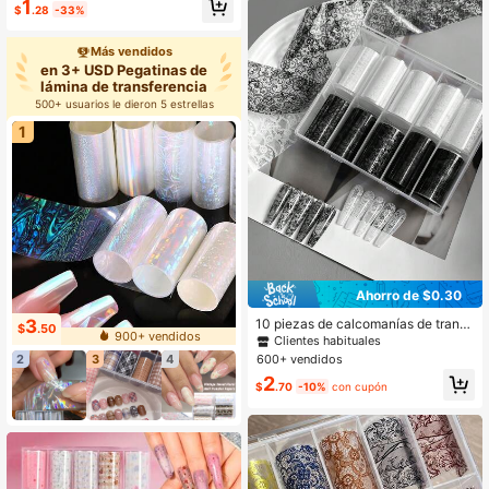
1
$
.28
-33%
anco (se envía con o sin la caja al a
zar)
Más vendidos
en 3+ USD Pegatinas de
lámina de transferencia
500+ usuarios le dieron 5 estrellas
1
Ahorro de $0.30
10 piezas de calcomanías de transf
3
$
.50
900+ vendidos
erencia de lámina de arte de uñas c
Clientes habituales
on patrón de red hueca francesa en
600+ vendidos
2
3
4
blanco y negro con respaldo adhesi
2
vo
$
.70
-10%
con cupón