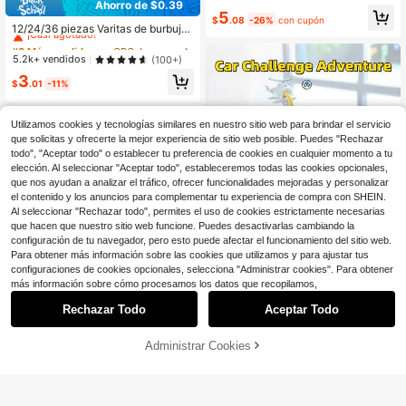
ande, juguete creativo para niños, ti
Ahorro de $0.39
#3 Más vendidos
en Alimentado por batería (Otras baterías) Juegos
#3 Más vendidos
en CPC Juegos interactivos para niños
5
po de batería: 2 pilas AA, juguetes, j
$
.08
-26%
con cupón
¡Casi agotado!
¡Casi agotado!
uguetes para niños, juguetes para n
12/24/36 piezas Varitas de burbujas
iños
con forma de estrella mini, sin soluc
#3 Más vendidos
#3 Más vendidos
en CPC Juegos interactivos para niños
en CPC Juegos interactivos para niños
ión de burbujas. Adecuadas para re
¡Casi agotado!
¡Casi agotado!
5.2k+ vendidos
(100+)
cuerdos de fiesta, rellenos de piñat
#3 Más vendidos
en CPC Juegos interactivos para niños
3
a, sorpresas en bolsas de regalo, ju
$
.01
-11%
¡Casi agotado!
egos y recompensas en el aula, niñ
os y niñas, recuerdos de fiesta de c
umpleaños, regalos de Acción de Gr
Utilizamos cookies y tecnologías similares en nuestro sitio web para brindar el servicio
acias y Navidad, vuelta a la escuel
que solicitas y ofrecerte la mejor experiencia de sitio web posible. Puedes "Rechazar
a
todo", "Aceptar todo" o establecer tu preferencia de cookies en cualquier momento a tu
elección. Al seleccionar "Aceptar todo", estableceremos todas las cookies opcionales,
que nos ayudan a analizar el tráfico, ofrecer funcionalidades mejoradas y personalizar
el contenido y los anuncios para complementar tu experiencia de compra con SHEIN.
Al seleccionar "Rechazar todo", permites el uso de cookies estrictamente necesarias
que hacen que nuestro sitio web funcione. Puedes desactivarlas cambiando la
configuración de tu navegador, pero esto puede afectar el funcionamiento del sitio web.
Para obtener más información sobre las cookies que utilizamos y para ajustar tus
configuraciones de cookies opcionales, selecciona "Administrar cookies". Para obtener
más información sobre cómo procesamos los datos que recopilamos,
Ahorro de $2.34
Rechazar Todo
Aceptar Todo
Juego de aventura de coche mini p
ara niños | Juego educativo de ens
9
$
.36
-20%
con cupón
amblaje | Combinación de vehículo
Administrar Cookies
¡14% DE DESCUENTO!
AÑADIR A LA BOLSA
impulsado por inercia y juego de est
Ahorro de $2.18
acionamiento | Juego educativo ST
EM interactivo adecuado para la int
Mini ordenador de aprendizaje jugu
eracción entre padres e hijos | Jueg
ete compacto y portátil, juguete ed
#1 Más vendidos
en Alimentado por batería (Otras baterías) Juegos
o de aventura mini adecuado para n
ucativo con letras en inglés, númer