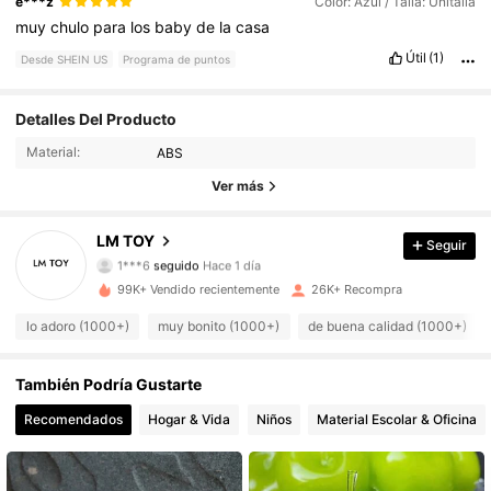
e***z
Color: Azul / Talla: Unitalla
muy
chulo
para
los
baby
de
la
casa
Útil
(1)
Desde SHEIN US
Programa de puntos
Detalles Del Producto
3.2K Seguidores
4.82
Material:
ABS
3.2K Seguidores
4.82
Ver más
3.2K Seguidores
4.82
LM TOY
Seguir
1***6
seguido
Hace 1 día
3.2K Seguidores
4.82
99K+ Vendido recientemente
26K+ Recompra
lo adoro (1000+)
muy bonito (1000+)
de buena calidad (1000+)
3.2K Seguidores
4.82
También Podría Gustarte
3.2K Seguidores
4.82
Recomendados
Hogar & Vida
Niños
Material Escolar & Oficina
3.2K Seguidores
4.82
3.2K Seguidores
4.82