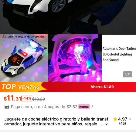
1/11
Ahorra $1.89
11
$
.31
-14%
$13.20
Paga ahora, o en 4 pagos de $2.82
Juguete de coche eléctrico giratorio y bailarín transf
4.97
ormador, juguete interactivo para niños, regalo
(45)
perfecto para niños y niñas