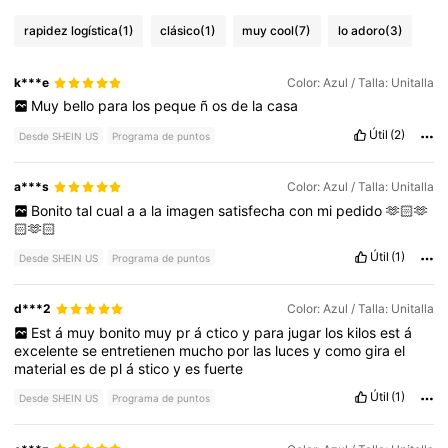
rapidez logística
(1)
clásico
(1)
muy cool
(7)
lo adoro
(3)
k***e
Color: Azul / Talla: Unitalla
Muy
bello
para
los
peque
ñ
os
de
la
casa
Útil
(2)
Desde SHEIN US
Programa de puntos
a***s
Color: Azul / Talla: Unitalla
Bonito
tal
cual
a
a
la
imagen
satisfecha
con
mi
pedido
🫶🏻🫶
🏻🫶🏻
Útil
(1)
Desde SHEIN US
Programa de puntos
d***2
Color: Azul / Talla: Unitalla
Est
á
muy
bonito
muy
pr
á
ctico
y
para
jugar
los
kilos
est
á
excelente
se
entretienen
mucho
por
las
luces
y
como
gira
el
material
es
de
pl
á
stico
y
es
fuerte
Útil
(1)
Desde SHEIN US
Programa de puntos