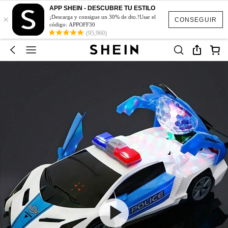
APP SHEIN - DESCUBRE TU ESTILO
×
¡Descarga y consigue un 30% de dto.!Usar el
CONSEGUIR
código: APPOFF30
(95,960)