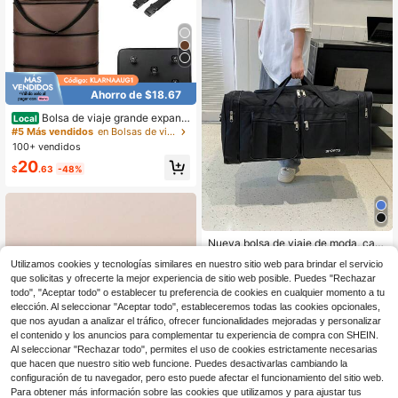
Ahorro de $18.67
Bolsa de viaje grande expandi
Local
ble de 42 pulgadas con 5 ruedas gir
#5 Más vendidos
en Bolsas de viaje plegables
atorias de 360° y candado de y 2 c
100+ vendidos
orreas - Maleta plegable y ligera de
20
tela Oxford impermeable, equipaje p
$
.63
-48%
legable con correa de hombro
Nueva bolsa de viaje de moda, cas
ual y versátil, única, de simple y lige
100+ vendidos
Utilizamos cookies y tecnologías similares en nuestro sitio web para brindar el servicio
ra, de gran capacidad, organizador
18
que solicitas y ofrecerte la mejor experiencia de sitio web posible. Puedes "Rechazar
$
.39
-34%
a para deporte, yoga, con múltiples
bolsillos, bolso de hombro, imperme
todo", "Aceptar todo" o establecer tu preferencia de cookies en cualquier momento a tu
able y resistente al desgaste, para v
elección. Al seleccionar "Aceptar todo", estableceremos todas las cookies opcionales,
iajes diarios, negocios, múltiples fun
que nos ayudan a analizar el tráfico, ofrecer funcionalidades mejoradas y personalizar
ciones como maleta, bolso de fin de
el contenido y los anuncios para complementar tu experiencia de compra con SHEIN.
semana, bolso de gimnasio, bolsa d
Al seleccionar "Rechazar todo", permites el uso de cookies estrictamente necesarias
e lona, bolso universitario, bolso de
que hacen que nuestro sitio web funcione. Puedes desactivarlas cambiando la
hospital, vacaciones de invierno
Mostrar artículos similares con stock
Ver todo
configuración de tu navegador, pero esto puede afectar el funcionamiento del sitio web.
Para obtener más información sobre las cookies que utilizamos y para ajustar tus