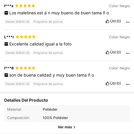
l***s
Color: Negro
Los
maletines
est
á
n
muy
bueno
de
buen
tama
ñ
o
Útil
(0)
Desde SHEIN US
Programa de puntos
L***r
Color: Negro
Excelente
calidad
igual
a
la
foto
Útil
(0)
Desde SHEIN US
Programa de puntos
l***6
Color: Negro
son
de
buena
calidad
y
muy
buen
tama
ñ
o
Útil
(0)
Desde SHEIN US
Programa de puntos
Detalles Del Producto
5.8K Seguidores
4.86
Material:
Poliéster
Composición:
100% Poliéster
5.8K Seguidores
4.86
Ver más