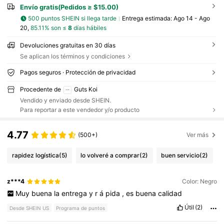
Envío gratis(Pedidos ≥ $15.00)
500 puntos SHEIN si llega tarde
Entrega estimada:
Ago 14 - Ago
20,
85.11% son ≤
8
días hábiles
Devoluciones gratuitas en 30 días
Se aplican los términos y condiciones
Pagos seguros · Protección de privacidad
Procedente de
Guts Koi
Vendido y enviado desde SHEIN.
Para reportar a este vendedor y/o producto
4.77
(500+)
Ver más
rapidez logística
(5)
lo volveré a comprar
(2)
buen servicio
(2)
z***4
Color: Negro
Muy
buena
la
entrega
y
r
á
pida
,
es
buena
calidad
Útil
(2)
Desde SHEIN US
Programa de puntos