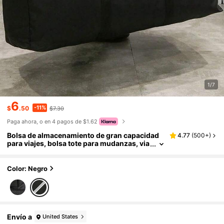
1/7
6
-11%
$
.50
$7.30
Paga ahora, o en 4 pagos de $1.62
Bolsa de almacenamiento de gran capacidad
4.77
(
500+
)
para viajes, bolsa tote para mudanzas, via
jes y uso en dormitorios con cremallera y
asa reforzada, accesorio para el dormitorio
Color: Negro
Envío a
United States