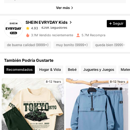
426K Seguidores
4.93
Ver más
SHEIN EVRYDAY Kids
Seguir
426K Seguidores
4.93
s***0
pagó
Hace 6 horas
3.1M Vendido recientemente
5.7M Recompra
426K Seguidores
4.93
de buena calidad (9999+)
muy bonito (9999+)
queda bien (9999+)
También Podría Gustarte
426K Seguidores
4.93
Recomendados
Hogar & Vida
Bebé
Juguetes y Juegos
Mater
426K Seguidores
4.93
8-12 Years
8-12 Years
426K Seguidores
4.93
426K Seguidores
4.93