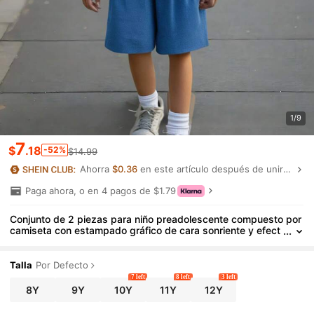
1/9
7
$
.18
-52%
$14.99
Ahorra
$0.36
en este artículo después de unirte.
Paga ahora, o en 4 pagos de $1.79
Conjunto de 2 piezas para niño preadolescente compuesto por
camiseta con estampado gráfico de cara sonriente y efect
o denim + pantalón corto de cintura elástica, adecuado par
a otoño, primavera, verano, uso al aire libre, escuela, ropa urba
na, fiesta y ocio en el hogar
Talla
Por Defecto
7 left
8 left
3 left
8Y
9Y
10Y
11Y
12Y