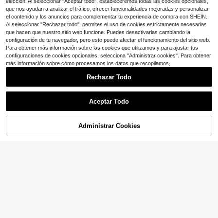
nueva llegada de verano
elección. Al seleccionar "Aceptar todo", estableceremos todas las cookies opcionales,
que nos ayudan a analizar el tráfico, ofrecer funcionalidades mejoradas y personalizar
el contenido y los anuncios para complementar tu experiencia de compra con SHEIN.
Al seleccionar "Rechazar todo", permites el uso de cookies estrictamente necesarias
que hacen que nuestro sitio web funcione. Puedes desactivarlas cambiando la
configuración de tu navegador, pero esto puede afectar el funcionamiento del sitio web.
Para obtener más información sobre las cookies que utilizamos y para ajustar tus
configuraciones de cookies opcionales, selecciona "Administrar cookies". Para obtener
más información sobre cómo procesamos los datos que recopilamos,
Rechazar Todo
Aceptar Todo
Administrar Cookies
¡52% DE DESCUENTO!
AÑADIR A LA BOLSA