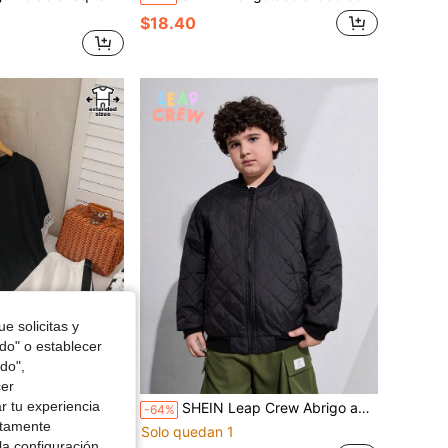
$18.40
e solicitas y
odo" o establecer
do",
cer
r tu experiencia
 para niños preadolescentes, económico, adecuado para trabajar, escuela, uso diario, vacaciones, deportes, otoño e invierno
SHEIN Leap Crew Abrigo acolchado con costuras en un diseño a cuadros de diamante de talla extendida para niño preadolescente en invierno
-64%
ctamente
Solo quedan 1
la configuración