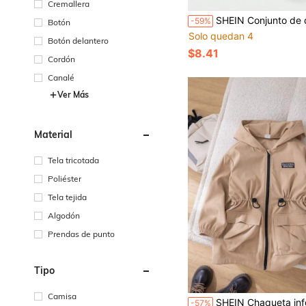
Cremallera
SHEIN Conjunto de dos piezas para niño preadolescente que incluye camiseta suelta de manga corta de estilo urbano con diseño de oso impreso y cuello redondo, y pantalones cortos de punto con parches, adecuado para ocio di
-59%
Botón
Solo quedan 4
Botón delantero
$8.41
Cordón
Canalé
Ver Más
Material
Tela tricotada
Poliéster
Tela tejida
Algodón
Prendas de punto
Tipo
Camisa
SHEIN Chaqueta informal con capucha y cordón para niño preadolescente en tamaño extendido para primav
-57%