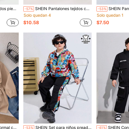
ario y viajes, también ideal para deportes, temporada de primavera y verano.
SHEIN Pantalones tejidos casuales de talla extendida para niños preadolescentes con rayas de color en tejido liso, paquete múltiple (2 piezas por color)
SHEIN Pantalones deportivos casuales para niños preadolesce
-57%
-53%
Solo quedan 4
Solo quedan 1
$10.58
$7.50
era/otoño con cinturilla y bolsillos
SHEIN Set para niños preadolescentes de 2 piezas: sudadera casual con capucha y cierre medio tipo cremallera con impresión de dibujos animados, con top de mangas largas, y pantalones deportivos con parche lateral de empalme, adecuados para el ocio diario, vacaciones, deportes durante todas las estaciones
SHEIN Conjunto de chaqueta con cuello alto estilo callejero ca
-53%
-61%