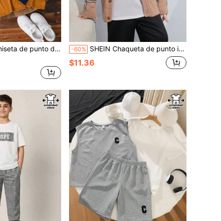
 color informal de tamaño extendido para niños preadolescentes, multicolor, paquete de 4 (uno de cada color)
SHEIN Chaqueta de punto informal de estilo universitario para niño preadolescente en tallas extendidas, para otoño e invierno
-60%
$11.36