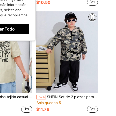
$10.50
 más información
es, selecciona
 que recopilamos,
ar Todo
de tigre y letras, con cuello y botones, para niños preadolescentes en tallas extendidas
SHEIN Set de 2 piezas para adolescentes con sudadera con capucha estampada camuflada de botones en la mitad y camisa holgada con pantalones de chándal para niños, tallas extendidas. Adecuado para ocio diario, viajes y deportes. Todos las estaciones del año
-57%
Solo quedan 5
$11.76