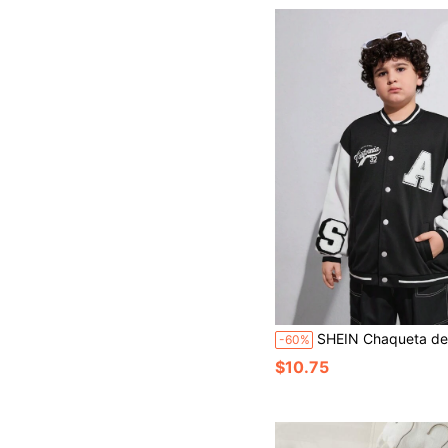
SHEIN Chaqueta deportiva casual de béisbol para niños preadolesce
-60%
$10.75