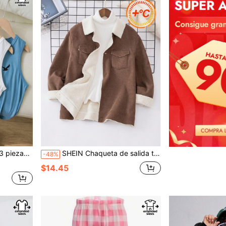
dida, de corte holgado y con patrones
SHEIN Chaqueta de salida talla grande gruesa de tejido forrada con forro polar para niños preadolescentes de talla extendida, con cuello casual, cremallera y bolsillos
-48%
$14.45