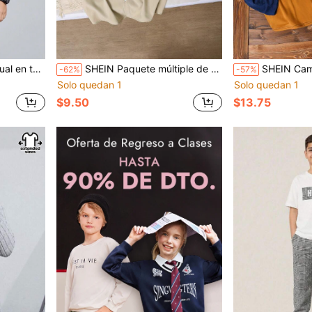
. Adecuado para uso casual diario, vacaciones, deportes, primavera y verano
SHEIN Paquete múltiple de camisas de vestir casuales de manga corta y sólidas para niños preadolescentes con cuello abotonado y bolsillo parche, 2 colores por paquete, perfectas para uso diario, vacaciones, deportes y temporada de primavera/verano
SHEIN Camiseta de punto de manga corta con cuello redondo y bloques de
-62%
-57%
Solo quedan 1
Solo quedan 1
$9.50
$13.75