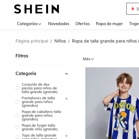
Muse
Categorías
Novedades
Ofertas
Ropa de mujer
Traje
Página principal
Niños
Ropa de talla grande para niños
/
/
Filtros
Más
Categoría
Conjunto de dos
piezas para niños de
talla grande (grande)
Pantalones de talla
grande para niños
(grandes)
Ropa de caballero talla
grande para niños
(grandes)
Ropa de hogar talla
grande niño (grande)
Tops de talla grande
para niños (grandes)