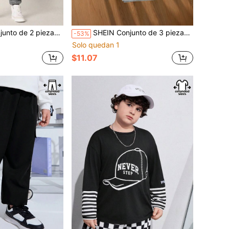
tampado de letras y pantalones largos a cuadros para niños preadolescentes de talla grande
SHEIN Conjunto de 3 piezas para niños preadolescentes de talla extendida que incluye chaleco informal de ajuste holgado, camiseta y pantalones cortos
-53%
Solo quedan 1
$11.07