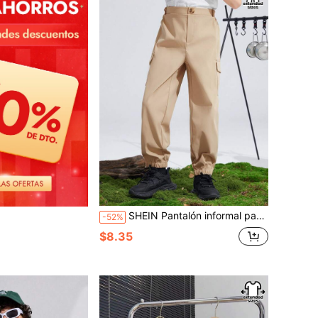
SHEIN Pantalón informal para niño preadolescente en talla extendida, con cordón, bolsillos y tejido sólido holgado
-52%
$8.35