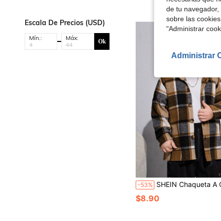
de tu navegador, 
sobre las cookies
Escala De Precios (USD)
"Administrar coo
Mín.:
Máx:
Ok
Administrar 
SHEIN Chaqueta A Cuadros Con Capucha De Tamaño Extendido P
-53%
$8.90