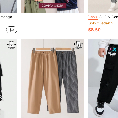
lescente en tallas extendidas
SHEIN Conjunto de 2 piezas de camiseta de manga corta con es
-60%
Solo quedan 2
$8.50