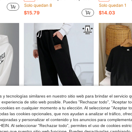
Solo quedan 8
Solo quedan 1
$15.79
$14.03
 y tecnologías similares en nuestro sitio web para brindar el servicio qu
r experiencia de sitio web posible. Puedes "Rechazar todo", "Aceptar t
 cookies en cualquier momento a tu elección. Al seleccionar "Aceptar to
das las cookies opcionales, que nos ayudan a analizar el tráfico, ofre
ejoradas y personalizar el contenido y los anuncios para complementa
ños preadolescentes (tallas extendidas)
SHEIN Pantalones de punto de pernera recta sueltos para niños y preadolescentes en tallas extendidas, informales con parches
SHEIN Conjunto de manga corta y pantalón largo con patrón casual y tallas grandes
-54%
-54%
EIN. Al seleccionar "Rechazar todo", permites el uso de cookies estri
Solo quedan 1
Solo quedan 2
acen que nuestro sitio web funcione. Puedes desactivarlas cambiando 