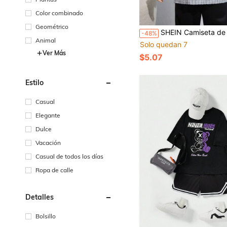
Color combinado
Geométrico
SHEIN Camiseta de manga larga con cuello redondo y rayas para niño preado
-48%
Animal
Solo quedan 7
Ver Más
$5.07
Estilo
Casual
Elegante
Dulce
Vacación
Casual de todos los días
Ropa de calle
Detalles
Bolsillo