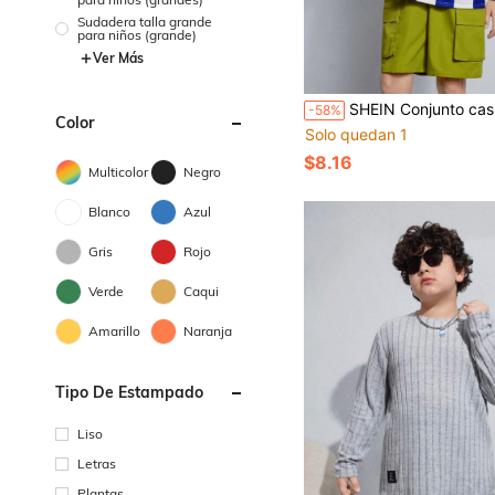
Sudadera talla grande
para niños (grande)
Ver Más
SHEIN Conjunto casual en talla extendida para niños preadolescentes con camiseta de punto extragrande a rayas con impresión de dibujos animados en el cuello redondo con bolsillo 3D y pantalones cortos tejidos
-58%
Color
Solo quedan 1
$8.16
Multicolor
Negro
Blanco
Azul
Gris
Rojo
Verde
Caqui
Amarillo
Naranja
Tipo De Estampado
Liso
Letras
Plantas