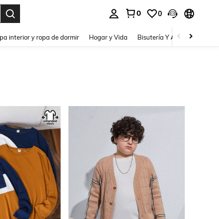
0
0
pa interior y ropa de dormir
Hogar y Vida
Bisutería Y Accesorios
Be