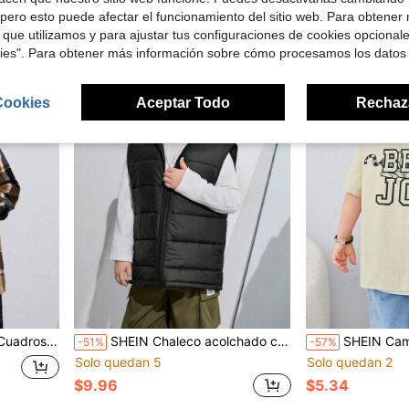
$8.25
$8.68
pero esto puede afectar el funcionamiento del sitio web. Para obtener
 que utilizamos y para ajustar tus configuraciones de cookies opcional
kies". Para obtener más información sobre cómo procesamos los datos
Cookies
Aceptar Todo
Rechaz
ara Niños preadolescente
SHEIN Chaleco acolchado con capucha y bolsillos para niño preadolescente de talla extendida para invierno, abrigo acolchado
SHEIN Camisa tejida casual de manga corta con estampado 
-51%
-57%
Solo quedan 5
Solo quedan 2
$9.96
$5.34