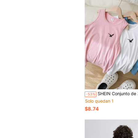
SHEIN Conjunto de 3 piezas de camisetas de tirantes casuales para niños preadolescentes en talla exten
-53%
Solo quedan 1
$8.74