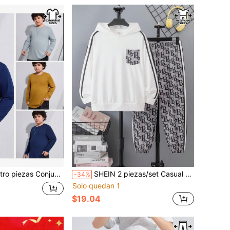
arga regulares de talla extendida para niños preadolescentes, Otoño/Invierno
SHEIN 2 piezas/set Casual de sudadera con capucha con bolsillo estampado y pantalones con cordón estampado de punto para niños pequeños y tallas extendidas, adecuado para uso diario, viajes, deportes, 4 estaciones, forro polar, engrosado
-34%
Solo quedan 1
$19.04