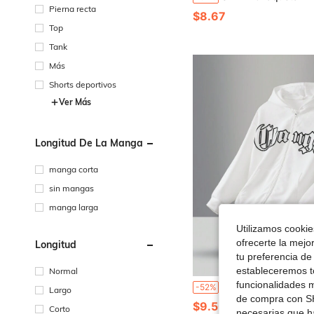
Pierna recta
$8.67
Top
Tank
Más
Shorts deportivos
Ver Más
Longitud De La Manga
manga corta
sin mangas
manga larga
Utilizamos cookies
ofrecerte la mejo
Longitud
tu preferencia de
estableceremos to
Normal
funcionalidades m
SHEIN Sudadera con capucha informal de vellón con patrón de letras y cierre de cremallera para ni
-52%
Largo
de compra con SH
$9.50
Corto
necesarias que h