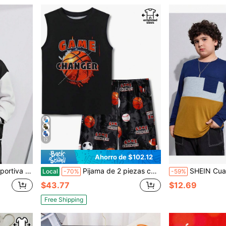
12
Ahorro de $102.12
ntes en tallas extendidas
Pijama de 2 piezas cálido de verano para niños pequeños y mayores, incluye top de tirantes tipo gamer negro y pantalones cortos. Conjunto de pijama genial para niños de tallas 6-18
SHEIN Cuatro piezas Conjunto de camisetas de manga l
Local
-70%
-59%
$43.77
$12.69
Free Shipping