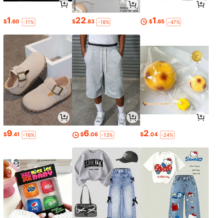
1
22
1
$
.60
$
.83
$
.65
-11%
-18%
-47%
9
6
2
$
.41
$
.06
$
.04
-16%
-13%
-24%