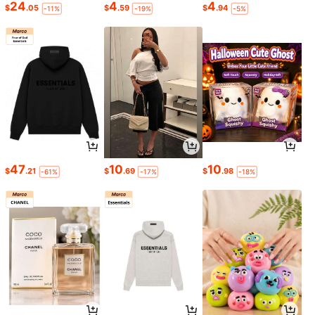
24
4
4
$
.05
$
.59
$
.94
-11%
-19%
-5%
47
10
10
$
.21
$
.69
$
.98
-61%
-17%
-18%