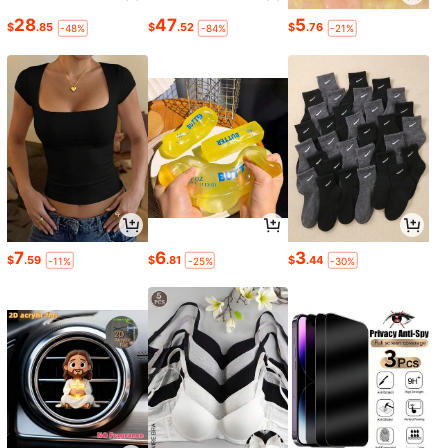
28
47
5
$
.85
$
.52
$
.76
-48%
-84%
-21%
7
6
3
$
.59
$
.81
$
.44
-11%
-25%
-30%