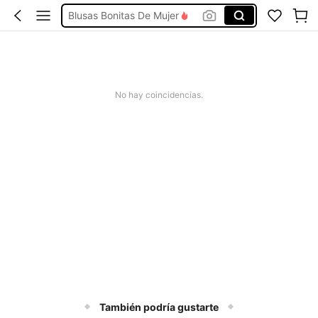
Blusas Bonitas De Mujer
Conjunto De Dos Piezas Mujer
Squishies
Vestidos De Mujer Casual
Vestidos Elegantes De Mujer
No hay coincidencias.
También podría gustarte