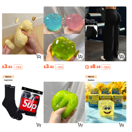
3
3
8
$
.82
$
.42
$
.28
-19%
-19%
-58%