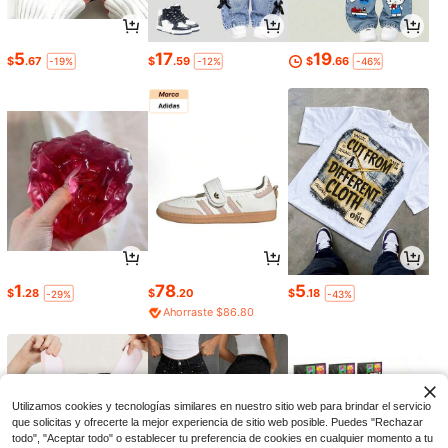
5
17
19
$
.67
$
.59
$
.66
-19%
-12%
-46%
1
78
5
$
.28
$
.20
$
.18
-29%
-43%
Ahorraste $86.80
Utilizamos cookies y tecnologías similares en nuestro sitio web para brindar el servicio
que solicitas y ofrecerte la mejor experiencia de sitio web posible. Puedes "Rechazar
todo", "Aceptar todo" o establecer tu preferencia de cookies en cualquier momento a tu