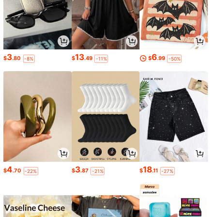
3
13
6
$
.80
$
.49
$
.99
-8%
-11%
-50%
4
3
18
$
.70
$
.87
$
.11
-22%
-21%
-27%