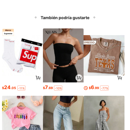
También podría gustarte
24
7
6
$
.05
$
.69
$
.99
-11%
-10%
-77%