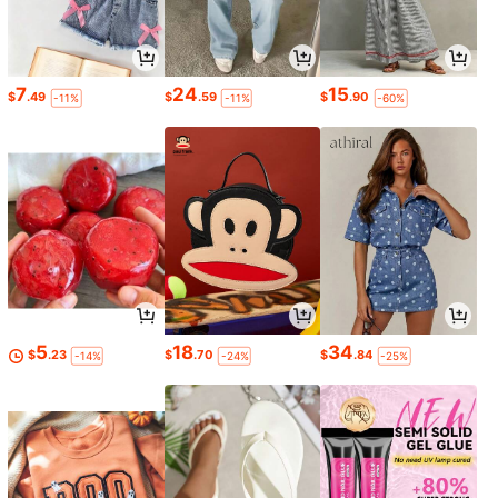
7
24
15
$
.49
$
.59
$
.90
-11%
-11%
-60%
5
18
34
$
.23
$
.70
$
.84
-14%
-24%
-25%