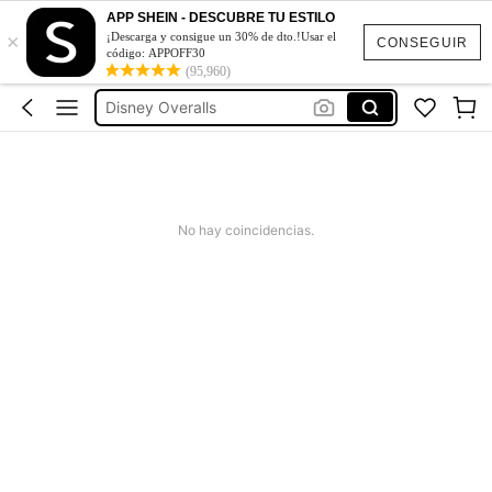
APP SHEIN - DESCUBRE TU ESTILO
×
¡Descarga y consigue un 30% de dto.!Usar el
Conjunto De Dos Piezas Mujer
CONSEGUIR
código: APPOFF30
Musera Mono
(95,960)
Disney Overalls
Vestidos Elegantes De Mujer
Blusas Bonitas De Mujer
Conjunto De Dos Piezas Mujer
No hay coincidencias.
Musera Mono