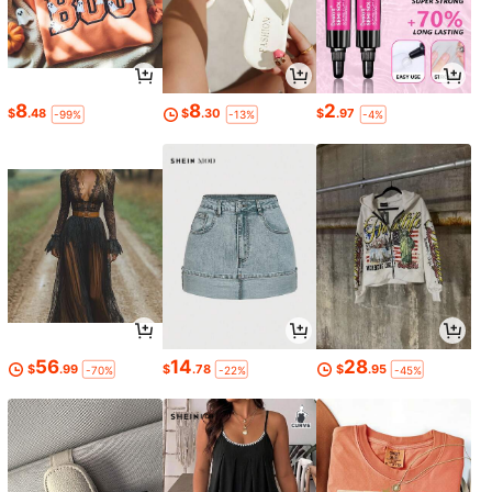
8
8
2
$
.48
$
.30
$
.97
-99%
-13%
-4%
56
14
28
$
.99
$
.78
$
.95
-70%
-22%
-45%