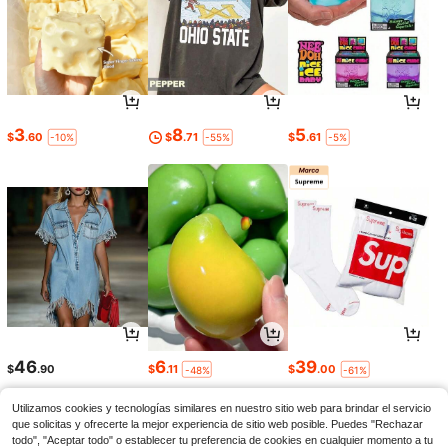
3
8
5
$
.60
$
.71
$
.61
-10%
-55%
-5%
46
6
39
$
.90
$
.11
$
.00
-48%
-61%
Utilizamos cookies y tecnologías similares en nuestro sitio web para brindar el servicio
que solicitas y ofrecerte la mejor experiencia de sitio web posible. Puedes "Rechazar
todo", "Aceptar todo" o establecer tu preferencia de cookies en cualquier momento a tu