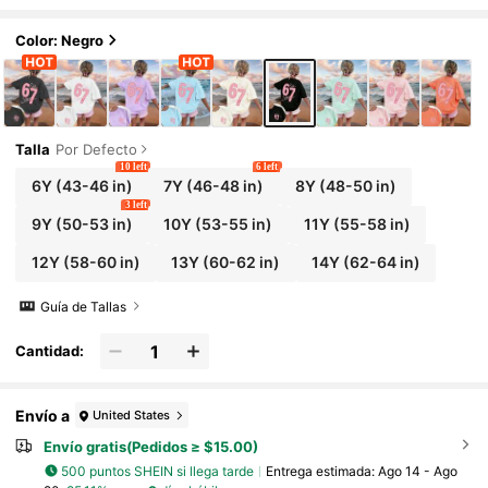
7 años, adecuada para uso diario, top cas
ual de moda primavera/verano para niñas
Color: Negro
Talla
Por Defecto
10 left
6 left
6Y
(43-46 in)
7Y
(46-48 in)
8Y
(48-50 in)
3 left
9Y
(50-53 in)
10Y
(53-55 in)
11Y
(55-58 in)
12Y
(58-60 in)
13Y
(60-62 in)
14Y
(62-64 in)
Guía de Tallas
Cantidad:
Envío a
United States
Envío gratis(Pedidos ≥ $15.00)
500 puntos SHEIN si llega tarde
Entrega estimada:
Ago 14 - Ago