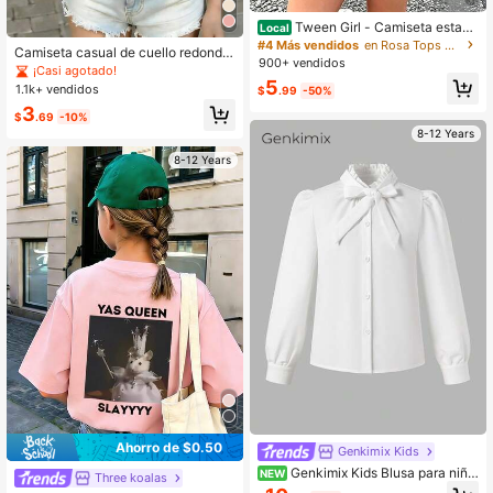
Tween Girl - Camiseta estam
Local
pada, camiseta de moda para chica
#4 Más vendidos
en Rosa Tops para niñas preadolescentes
Camiseta casual de cuello redondo
s en verano
900+ vendidos
color albaricoque con estampado e
¡Casi agotado!
xquisito para niños mayores, perfec
5
1.1k+ vendidos
$
.99
-50%
ta para niñas y niñas preadolescent
3
es mayores, ideal para la escuela, c
$
.69
-10%
ompras, estilo callejero, vacaciones
8-12 Years
y uso diario
8-12 Years
Ahorro de $0.50
Genkimix Kids
Genkimix Kids Blusa para niña
NEW
Three koalas
preadolescente de color liso con m