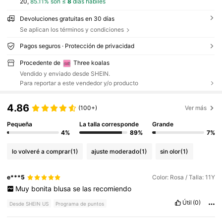
20,
85.11% son ≤
8
días hábiles
Devoluciones gratuitas en 30 días
Se aplican los términos y condiciones
Pagos seguros · Protección de privacidad
Procedente de
Three koalas
Vendido y enviado desde SHEIN.
Para reportar a este vendedor y/o producto
4.86
(100+)
Ver más
Pequeña
La talla corresponde
Grande
4%
89%
7%
lo volveré a comprar
(1)
ajuste moderado
(1)
sin olor
(1)
e***5
Color: Rosa / Talla: 11Y
Muy
bonita
blusa
se
las
recomiendo
Útil
(0)
Desde SHEIN US
Programa de puntos