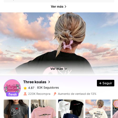
Ver más
83K Seguidores
4.87
83K Seguidores
4.87
Ver más
Three koalas
Seguir
83K Seguidores
4.87
1***7
pagó
Hace 6 horas
220K Recompra
Aumento de ventasd de 13%
83K Seguidores
4.87
83K Seguidores
4.87