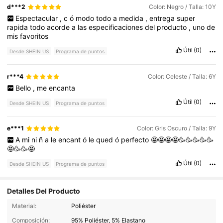
d***2
Color: Negro / Talla: 10Y
Espectacular
,
c
ó
modo
todo
a
medida
,
entrega
super
rapida
todo
acorde
a
las
especificaciones
del
producto
,
uno
de
mis
favoritos
Útil
(0)
Desde SHEIN US
Programa de puntos
r***4
Color: Celeste / Talla: 6Y
Bello
,
me
encanta
Útil
(0)
Desde SHEIN US
Programa de puntos
e***1
Color: Gris Oscuro / Talla: 9Y
A
mi
ni
ñ
a
le
encant
ó
le
qued
ó
perfecto
🤩🤩🤩🤩🥳🥳🥳🥳🥳
🤩🥳🥳🤩
Útil
(0)
Desde SHEIN US
Programa de puntos
Detalles Del Producto
Material:
Poliéster
Composición:
95% Poliéster, 5% Elastano