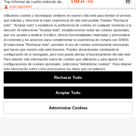
10
Top informal de cuello redondo de
$
.69
-11%
angas de pétalo y decoración de la
manga corta con estampado gráfic
¡Casi agotado!
zo
o divertido para niñas preadolescen
600+ vendidos
(500+)
tes, verano
Utilizamos cookies y tecnologías similares en nuestro sitio web para brindar el servicio
4
$
.09
-11%
con cupón
que solicitas y ofrecerte la mejor experiencia de sitio web posible. Puedes "Rechazar
todo", "Aceptar todo" o establecer tu preferencia de cookies en cualquier momento a tu
elección. Al seleccionar "Aceptar todo", estableceremos todas las cookies opcionales,
8-12 Years
que nos ayudan a analizar el tráfico, ofrecer funcionalidades mejoradas y personalizar
el contenido y los anuncios para complementar tu experiencia de compra con SHEIN.
Al seleccionar "Rechazar todo", permites el uso de cookies estrictamente necesarias
que hacen que nuestro sitio web funcione. Puedes desactivarlas cambiando la
configuración de tu navegador, pero esto puede afectar el funcionamiento del sitio web.
Para obtener más información sobre las cookies que utilizamos y para ajustar tus
configuraciones de cookies opcionales, selecciona "Administrar cookies". Para obtener
más información sobre cómo procesamos los datos que recopilamos,
Rechazar Todo
Aceptar Todo
Ahorro de $4.68
Camiseta holgada de manga
Local
corta con cuello redondo y estampa
100+ vendidos
Administrar Cookies
do de cachorros para niñas, ideal p
¡18% DE DESCUENTO!
AÑADIR A LA BOLSA
3
6
$
.20
-59%
ara la vuelta al cole.
Sugar Raccoons
8-12 Years
Camiseta de manga corta con
NEW
estampado para niña preadolescent
#5 Más vendidos
en Malva púrpura Tops para niñas preadolescentes
e, 1 pieza, ropa para estudiantes y j
100+ vendidos