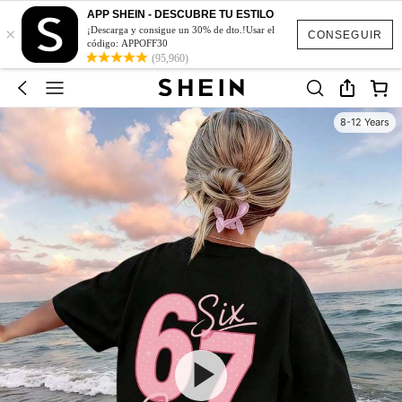
APP SHEIN - DESCUBRE TU ESTILO
×
¡Descarga y consigue un 30% de dto.!Usar el
CONSEGUIR
código: APPOFF30
(95,960)
8-12 Years