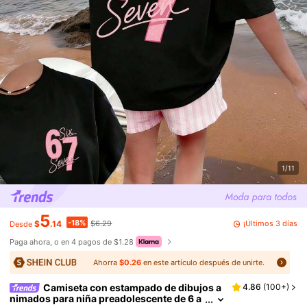
1/11
5
-18%
¡Últimos 3 días
$
.14
$6.29
Desde
Paga ahora, o en 4 pagos de $1.28
Ahorra
$0.26
en este artículo después de unirte.
Camiseta con estampado de dibujos a
4.86
(
100+
)
nimados para niña preadolescente de 6 a