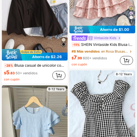
5
Ahorro de $1.00
Vintaside Kids
SHEIN Vintaside Kids Blusa informal de tirantes finos con textura única, bordado floral 3D amarillo, doblete de volantes en el bajo, versátil y fresca para primavera/verano para niñas preadolescentes
-11%
#8 Más vendidos
en Rosa Blusas para niñas preadolescentes
7
Ahorro de $2.26
$
.99
600+ vendidos
con cupón
Blusa casual de unicolor con cuello en V y mangas acampanadas con lazo decorativo, elegante y de moda, adecuada para uso diario en primavera/otoño, actividades al aire libre, regreso a la escuela y eventos
-28%
5
$
.83
50+ vendidos
8-12 Years
con cupón
8-12 Years