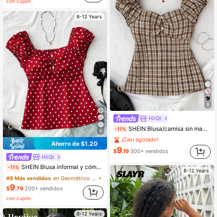
con cupón
8-12 Years
9
HiiQt
SHEIN Blusa/camisa sin mangas elegante y versátil con estampado de cuadros retro en marrón y caqui para niñas preadolescentes, primavera/verano
-11%
6
¡Casi agotado!
Ahorro de $1.20
9
$
.19
300+ vendidos
HiiQt
SHEIN Blusa informal y cómoda con estampado de lunares para niñas preadolescentes para uso diario
-11%
8-12 Years
#8 Más vendidos
en Geométrico Blusas para niñas preadolescentes
9
$
.79
200+ vendidos
con cupón
8-12 Years