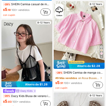
SHEIN Camisa casual de moda diaria para niña preadolescente, a rayas amarillas y blancas, holgada, de manga corta
8-12 Years
-29%
5
$
.19
100+ vendidos
con cupón
8-12 Years
8
Ahorro de $2.28
SHEIN Camisa de manga corta holgada con rayas amarillas y negras, estilo casual diario para niña preadolescente
-29%
#9 Más vendidos
en Rosa Blusas para niñas preadolescentes
13
5
$
.51
100+ vendidos
Ahorro de $1.26
con cupón
Dazy Kids
8-12 Years
Dazy Kids Blusa de verano informal para niñas preadolescentes con decoración de lazo, volantes y tela de malla transparente
-20%
5
$
.03
100+ vendidos