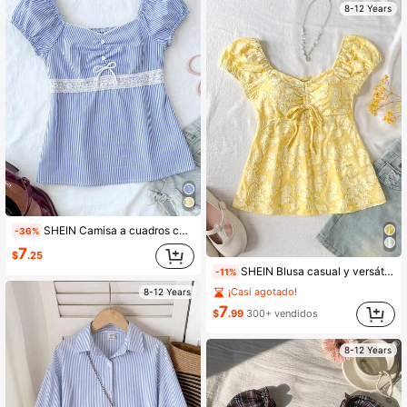
8-12 Years
SHEIN Camisa a cuadros casual minimalista y cómoda con lazo en la espalda para niña preadolescente
-36%
7
$
.25
SHEIN Blusa casual y versátil para uso diario con jacquard, nudos y pliegues para niñas preadolescentes
-11%
¡Casi agotado!
8-12 Years
7
$
.99
300+ vendidos
8-12 Years