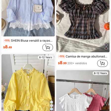
SHEIN Blusa versátil a rayas azules y blancas con volantes para niñas jóvenes y preadolescentes, se puede usar como capa interior o exterior, moda casual diaria, adecuada para la temporada de graduación, ocasiones formales, regreso a la escuela
-11%
8
$
.49
Camisa de manga abullonada con volantes y estampado de cuadros vintage casual para niñas preadolescentes, verano
-11%
8-12 Years
8
$
.99
200+ vendidos
8-12 Years