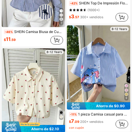
SHEIN Top De Impresión Floral Para Niñas Preadolescentes Con Volantes En La Sisa
-42%
(1000+)
3
$
.57
300+ vendidos
7
8-12 Years
SHEIN Camisa Blusa de Cuello Ajustada para Niña Preadolescente, Moda Casual Diaria Escolar, Rayas Azules y Blancas con Bordado de Caballo, Vuelta a la Escuela, Otoño
-46%
11
$
.59
8-12 Years
9
Ahorro de $0.90
1 pieza Camisa casual para niñas, parte superior de manga corta con estampado digital de rayas azules, camisa con cuello, adecuada para vacaciones de verano, uso casual, se puede combinar con shorts o pantalones
-11%
7
$
.09
200+ vendidos
con cupón
Ahorro de $2.10