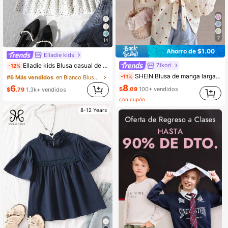
7
14
Ahorro de $1.00
Elladie kids
Zikori
Elladie kids Blusa casual de lunares blancos para niñas, diseño suave y de moda, versátil para vacaciones de verano, viajes, escuela y uso diario
-12%
SHEIN Blusa de manga larga con abertura y lazo en la espalda con estampado de cerezas rosa, holgada y casual, versátil y de moda, para niña preadolescente. Tops rosas de verano, regalo ideal para el Día de la Madre y graduación.
-11%
#6 Más vendidos
en Blanco Blusas para niñas preadolescentes
8
6
$
.09
100+ vendidos
$
.79
1.3k+ vendidos
con cupón
8-12 Years