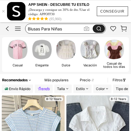
Blusas De Niña
APP SHEIN - DESCUBRE TU ESTILO
×
Baby Doll Top
¡Descarga y consigue un 30% de dto.!Usar el
CONSEGUIR
código: APPOFF30
Blusas Para Niñas
(95,960)
Blusas De Niñas De 11 A 12 Años
Camisas Para Niñas
Blusas De Niña
Casual de
Casual
Elegante
Dulce
Vacación
todos los días
Recomendados
Más populares
Precio
Filtros
Envío Rápido
Talla
Estilo
Color
Tipo de 
8-12 Years
8-12 Years