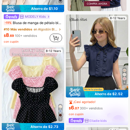
Ahorro de $1.10
MODELY Kids
8-12 Years
Blusa de manga de pétalo blanca, azul y azul marino de estilo casual para vacaciones para niñas, blusas de verano, diseño suave y de moda, versátil, adecuado para vacaciones, viajes, campus y uso diario
-11%
#10 Más vendidos
en Algodón Blusas para niñas preadolescentes
8
$
.69
100+ vendidos
con cupón
8-12 Years
4
Ahorro de $2.52
¡Casi agotado!
6
$
.07
300+ vendidos
con cupón
7
Elladie kids
Ahorro de $2.73