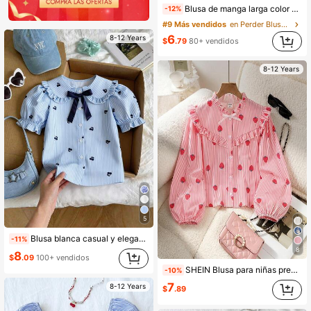
Blusa de manga larga color albaricoque cereza para niña preadolescente, suelta, casual, de moda, versátil para uso diario, vuelta al colegio otoño/invierno
-12%
#9 Más vendidos
en Perder Blusas para niñas preadolescentes
6
8-12 Years
$
.79
80+ vendidos
8-12 Years
5
Blusa blanca casual y elegante con mangas abullonadas y cuello para niñas preadolescentes, con cintura ceñida, adecuada para primavera, verano, otoño, salidas y escuela
-11%
8
8
$
.09
100+ vendidos
SHEIN Blusa para niñas preadolescentes con estampado de fresas, cuello alto, mangas obispo y botones delanteros, estilo dulce para la vuelta al colegio
-10%
7
8-12 Years
$
.89