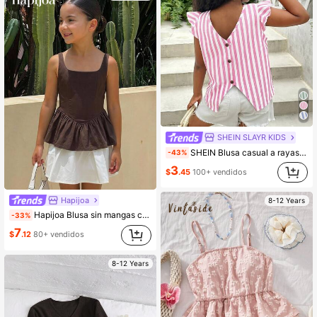
SHEIN SLAYR KIDS
SHEIN Blusa casual a rayas para niñas preadolescentes, primavera/verano
-43%
3
$
.45
100+ vendidos
Hapijoa
8-12 Years
Hapijoa Blusa sin mangas con cintura ceñida y diseño plisado para niñas preadolescentes de verano
-33%
7
$
.12
80+ vendidos
8-12 Years