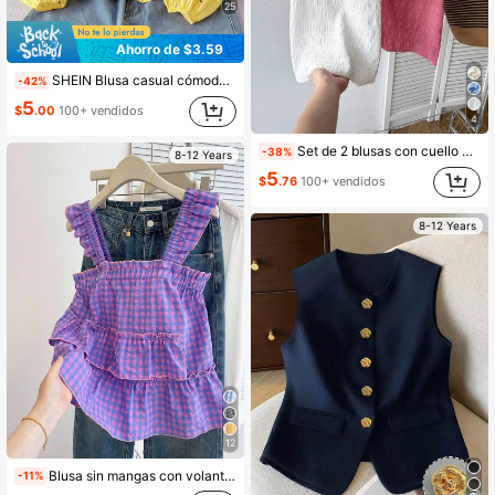
25
Ahorro de $3.59
SHEIN Blusa casual cómoda y holgada con cuello de volantes para niña preadolescente, uso diario, KIDS
-42%
5
$
.00
100+ vendidos
4
Set de 2 blusas con cuello de volantes con estampado floral, estilo de vacaciones en la playa para niñas preadolescentes, primavera/verano
-38%
8-12 Years
5
$
.76
100+ vendidos
8-12 Years
12
Blusa sin mangas con volantes para niña preadolescente, elegante y casual, versátil, adecuada para vacaciones, viajes, uso casual diario y escuela
-11%