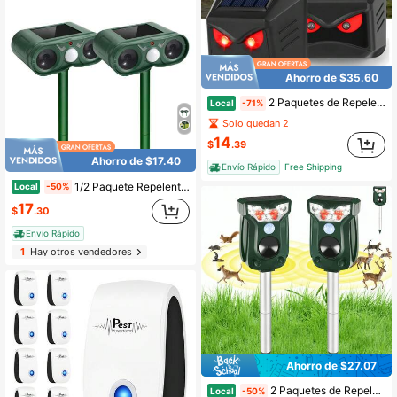
Ahorro de $35.60
2 Paquetes de Repelente de Animales Solar Ultrasónico Nocturno a Prueba de Agua con Sensor de Movimiento para Zorrillos, Ciervos, Coyotes, Mapaches, Gatos, Jardín, Patio, Granja
Local
-71%
Solo quedan 2
14
$
.39
Ahorro de $17.40
Envío Rápido
Free Shipping
1/2 Paquete Repelente Ultrasónico Solar a Prueba de Agua con Doble Trompeta, Dispositivo Disuasorio de Vida Silvestre para Exteriores, Repele Eficazmente Gatos, Ciervos, Ardillas, Conejos, Mapaches & Zorrillos, Equipo de Control de Plagas Solar para Protección de Propiedades de Patio y Jardín
Local
-50%
17
$
.30
Envío Rápido
1
Hay otros vendedores
Ahorro de $27.07
2 Paquetes de Repelente de Gatos Ultrasónico Solar Activado por Movimiento para Exteriores - Dispositivo Disuasorio de Plagas para Gatos, Perros, Mapaches, Ciervos, Zorrillos, Roedores, Estacas Impermeables para Ahuyentar Mapaches
Local
-50%