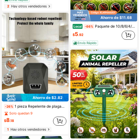
2
Hay otros vendedores
Ahorro de $11.68
Paquete de 10/8/6/4/2/1 repelentes solares para ratas, topos e insectos, clasificación de protección IP43, repele eficazmente ciervos, mapaches, zorrillos y roedores, adecuado para patios, jardines, granjas y céspedes.
Local
-66%
5
$
.92
Envío Rápido
Ahorro de $2.82
1 pieza Repelente de plagas ultrasónico inteligente - Elimina roedores, ardillas, ratones, murciélagos, cucarachas, hormigas, arañas, chinches
-26%
Solo quedan 9
8
$
.18
1
Hay otros vendedores