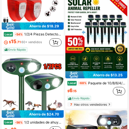
Ahorro de $18.29
1/2/4 Piezas Detector de movimiento solar con 3 modos de alarma de sonido para exteriores, sensor de movimiento 129db con ladrido de perro, luz estroboscópica y alarma de disparo para pastos, granjas, casas, patios, graneros y hogar
Local
-54%
15
$
.71
60+ vendidos
Envío Rápido
Ahorro de $13.25
Paquete de 10/8/6/4/2/1 repelentes solares para ratas, topos e insectos, clasificación de protección IP43, repele eficazmente ciervos, mapaches, zorrillos y roedores, adecuado para patios, jardines, granjas y céspedes.
Local
-68%
6
$
.15
Envío Rápido
7
Hay otros vendedores
Ahorro de $24.70
1/2 unidades de ahuyentador solar ultrasónico para animales, para exteriores, con luz estroboscópica y sensor de movimiento. Disuasivo para ciervos, gatos, conejos, mapaches, ardillas y zorrillos. Resistente al agua (IP44) para jardín, patio y granja.
Local
-56%