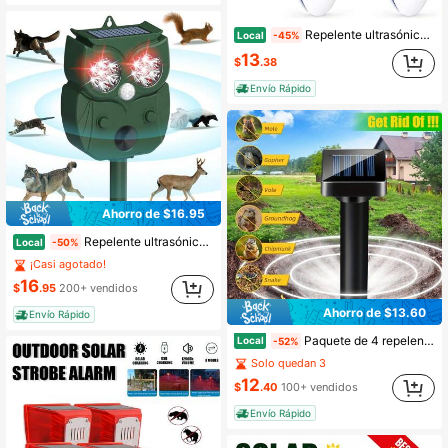
Repelente ultrasónico de plagas (paquete de 6) Trampas para ratones para interiores, repelente ultrasónico para ratones, con enchufe, para murciélagos, hormigas, chinches, mosquitos, moscas, arañas, ardillas y murciélagos.
Local
-45%
13
$
.38
Envío Rápido
Ahorro de $16.95
Repelente ultrasónico de animales para exteriores, repelente solar para gatos, ciervos y otros animales con detector de movimiento, resistente al agua, para ardillas, mapaches, zorrillos y pájaros, ideal para jardín.
Local
-50%
¡Casi agotado!
16
$
.95
200+ vendidos
Ahorro de $13.60
Envío Rápido
Paquete de 4 repelentes solares ultra para ratones - Disuasivo de pinchos para exteriores, control de plagas para céspedes y jardines, repele topos, ardillas, gophers, serpientes y topos
Local
-52%
Solo quedan 3
12
$
.40
100+ vendidos
Envío Rápido