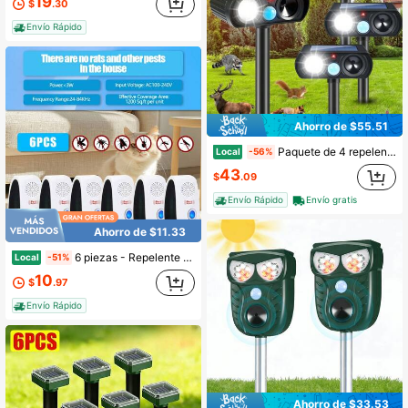
19
$
.30
Envío Rápido
Ahorro de $55.51
Paquete de 4 repelentes ultrasónicos solares: Estroboscopio LED, ahuyenta mapaches
Local
-56%
43
$
.09
Envío Rápido
Envío gratis
Ahorro de $11.33
6 piezas - Repelente de roedores mejorado, repelente con tecnología de ondas sonoras, repelente de roedores para interiores, repelente con conversión automática de frecuencia, repelente electrónico enchufable, apto para el hogar, oficina, cocina y almacén
Local
-51%
10
$
.97
Envío Rápido
Ahorro de $33.53