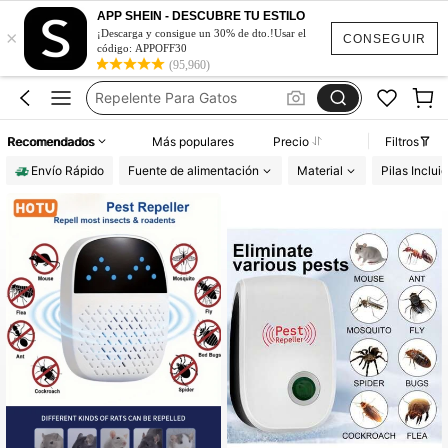
Alarmas Solares
APP SHEIN - DESCUBRE TU ESTILO
×
Repelente De Mosquitos
¡Descarga y consigue un 30% de dto.!Usar el
CONSEGUIR
código: APPOFF30
Alarmas Con Sensor De Movimiento
(95,960)
Repelente Para Gatos
Alarma Solar
Recomendados
Más populares
Precio
Filtros
Alarmas Solares
Envío Rápido
Fuente de alimentación
Material
Pilas Inclui
Repelente De Mosquitos