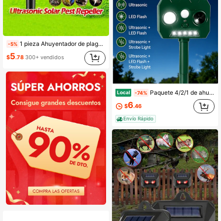
1 pieza Ahuyentador de plagas solar ultrasónico, dispositivo impermeable de disuasión de animales, insectos, topos, serpientes y pájaros para jardín y granja
-5%
5
$
.78
300+ vendidos
Paquete 4/2/1 de ahuyentadores de animales, ahuyentador de ciervos con tecnología sónica, ahuyentador de animales con energía solar y detección de movimiento, ahuyentador de zorros, mapaches, ardillas y zorrillos, ahuyentador ultrasónico de animales para jardín, clasificación IP43 para exteriores.
Local
-74%
6
$
.46
Envío Rápido