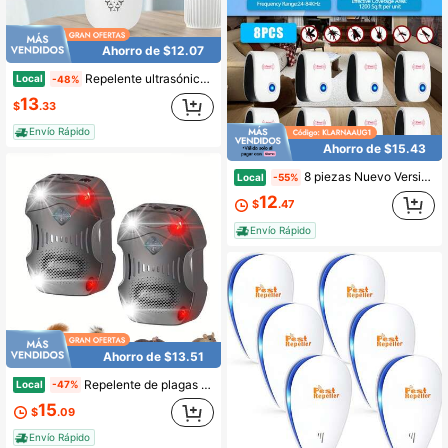
Ahorro de $12.07
Repelente ultrasónico de plagas (paquete de 6) Trampas para ratones para interiores, repelente ultrasónico para ratones, con enchufe, para murciélagos, hormigas, chinches, mosquitos, moscas, arañas, ardillas y murciélagos.
Local
-48%
13
$
.33
Envío Rápido
Ahorro de $15.43
8 piezas Nuevo Versión Dispositivo de Control de Plagas con Tecnología de Onda Sonora - Control de Plagas Efectivo para Interiores Adecuado para Hogares, Cocinas, Oficinas, Hoteles y Almacenes - Elimina Pulgas, Insectos, Mosquitos, Ratones, Lagartijas, Arañas, Hormigas, Cucarachas
Local
-55%
12
$
.47
Envío Rápido
Ahorro de $13.51
Repelente de plagas ultrasónico mejorado 3 en 1, repelente de roedores 2025 con luces estroboscópicas para motor de coche, hogar, jardín exterior, recargable por USB, paquete individual
Local
-47%
15
$
.09
Envío Rápido