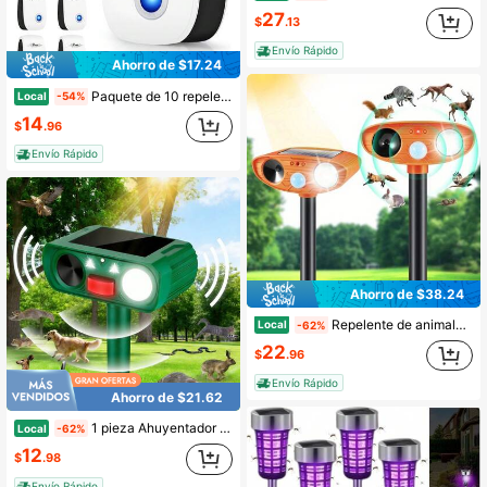
27
$
.13
Envío Rápido
Ahorro de $17.24
Paquete de 10 repelentes de plagas: solución eficaz para hormigas, insectos y ratas.
Local
-54%
14
$
.96
Envío Rápido
Ahorro de $38.24
Repelente de animales ultrasónico solar naranja de 2 piezas 2024: con sensor de movimiento para patios
Local
-62%
22
$
.96
Envío Rápido
Ahorro de $21.62
1 pieza Ahuyentador solar, carga USB + detección infrarroja IR, tecnología ultrasónica + parpadeo LED, ahorro de energía automático en modo espera, adecuado para uso en jardines, huertos y granjas
Local
-62%
12
$
.98
Envío Rápido