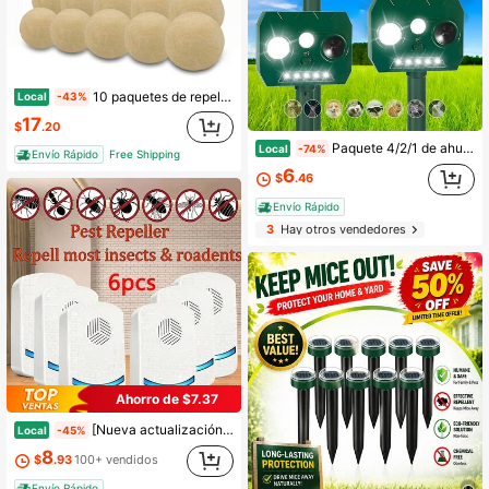
10 paquetes de repelente de ardillas para jardín exterior, repelente de ardillas y ardillas terrestres, disuasivo de ardillas, repelente de ardillas para ático interior
Local
-43%
17
$
.20
Paquete 4/2/1 de ahuyentadores de animales, ahuyentador de ciervos con tecnología sónica, ahuyentador de animales con energía solar y detección de movimiento, ahuyentador de zorros, mapaches, ardillas y zorrillos, ahuyentador ultrasónico de animales para jardín, clasificación IP43 para exteriores.
Local
-74%
Envío Rápido
Free Shipping
6
$
.46
Envío Rápido
3
Hay otros vendedores
Ahorro de $7.37
[Nueva actualización 2026] El repelente para roedores de 6/8/12 unidades repele eficazmente pulgas, roedores, cucarachas, ratas, insectos, mosquitos, hormigas y otros insectos dañinos. Proporciona control de plagas para hogares, granjas, cocinas, oficinas, restaurantes y apartamentos.
Local
-45%
8
$
.93
100+ vendidos
Envío Rápido