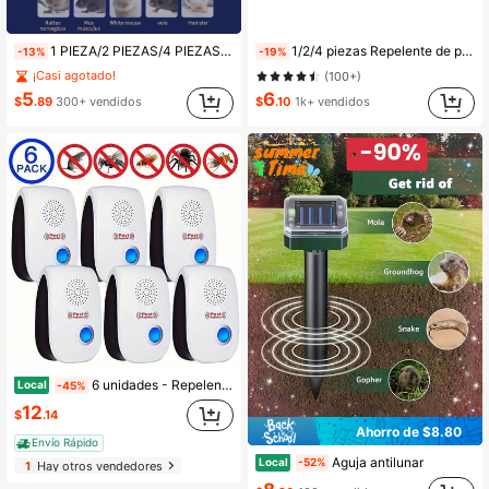
1 PIEZA/2 PIEZAS/4 PIEZAS Repelente de plagas inteligente de ultrasonidos, repelente de roedores por resonancia de pulso, enchufe tipo A US (110-127V), control de plagas por ultrasonidos de alta potencia físico, onda de resonancia de alta frecuencia, cobertura omnidireccional de 360°, escaneo de ondas, sintonización automática, ahorro de energía, seguro, silencioso y bajo ruido, adecuado para el hogar, la cocina, la oficina, el hotel, el almacén, eliminación eficaz de plagas en interiores, repelente de mosquitos y roedores
1/2/4 piezas Repelente de plagas ultrasónico para interiores, onda ultrasónica y electromagnética de doble frecuencia que repele a las plagas, cobertura de 360°, control físico de plagas, eficaz contra mosquitos, insectos, ratones, pulgas, repelente de plagas, adecuado para el hogar, la cocina, la oficina, el hotel, el almacén
-13%
-19%
¡Casi agotado!
(100+)
5
6
$
.89
300+ vendidos
$
.10
1k+ vendidos
6 unidades - Repelente de roedores mejorado, repelente con tecnología de ondas sonoras, repelente de roedores para interiores, repelente con conversión de frecuencia automática, repelente con enchufe electrónico, adecuado para el hogar y la oficina, la cocina y el almacén.
Local
-45%
12
$
.14
Ahorro de $8.80
Envío Rápido
Aguja antilunar
Local
-52%
1
Hay otros vendedores