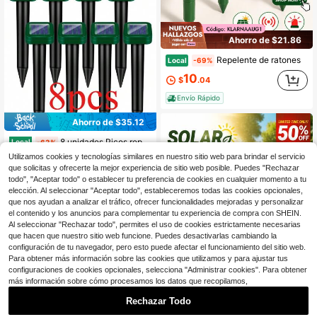
Ahorro de $21.86
Repelente de ratones
Local
-69%
10
$
.04
Envío Rápido
Ahorro de $35.12
8 unidades Picos repelentes de topos ultrasónicos alimentados por energía solar 2024: Listos para uso en exteriores para repeler topos, lirones y talla grande en el jardín y el césped
Local
-63%
Utilizamos cookies y tecnologías similares en nuestro sitio web para brindar el servicio
20
$
.98
que solicitas y ofrecerte la mejor experiencia de sitio web posible. Puedes "Rechazar
todo", "Aceptar todo" o establecer tu preferencia de cookies en cualquier momento a tu
Envío Rápido
elección. Al seleccionar "Aceptar todo", estableceremos todas las cookies opcionales,
2
Hay otros vendedores
que nos ayudan a analizar el tráfico, ofrecer funcionalidades mejoradas y personalizar
el contenido y los anuncios para complementar tu experiencia de compra con SHEIN.
Al seleccionar "Rechazar todo", permites el uso de cookies estrictamente necesarias
que hacen que nuestro sitio web funcione. Puedes desactivarlas cambiando la
configuración de tu navegador, pero esto puede afectar el funcionamiento del sitio web.
Para obtener más información sobre las cookies que utilizamos y para ajustar tus
configuraciones de cookies opcionales, selecciona "Administrar cookies". Para obtener
más información sobre cómo procesamos los datos que recopilamos,
Rechazar Todo
Ahorro de $13.25