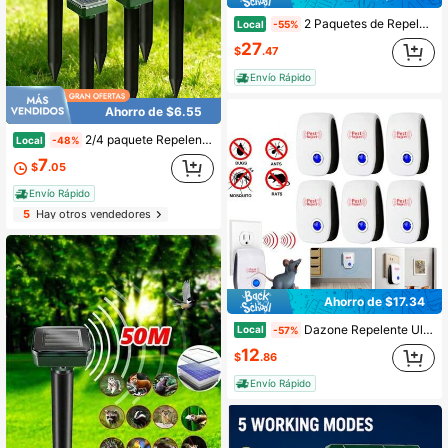
2 Paquetes de Repelente de Animales Ultrasónico Solar para Exteriores, Dispositivo Repelente de Gatos, Ardillas, Mapaches, Perros, Ciervos con Detección de Movimiento, Resistente al Agua IP66, Ahuyentador de Ratones, Zorrillos, Roedores
Local
-55%
27
$
.47
Envío Rápido
Ahorro de $6.55
2/4 paquete Repelente ultrasónico solar mejorado, picos repelentes IP44 a prueba de agua, repele topos, gofres, insectos, control de animales excavadores para patio, césped, jardín
Local
-48%
7
$
.05
Envío Rápido
5
Hay otros vendedores
Ahorro de $17.34
Dazone Repelente Ultrasónico de Roedores
Local
-57%
12
$
.86
Envío Rápido