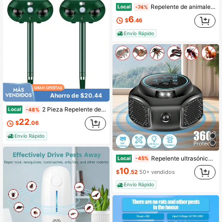
Repelente de animales solar sónico 4/2/1pc con luz estroboscópica y sensor de movimiento: mantiene a los animales salvajes alejados de patios, jardines y propiedades. Clasificación de impermeabilidad IP43, resistente a la intemperie y fácil de instalar. Tecnología sónica.
Local
-74%
6
$
.46
Envío Rápido
Ahorro de $20.44
2 Pieza Repelente de Animales Ultrasónico con Energía Solar y Detección Automática, Disuasión Precisa de Ciervos y Gatos, Fácil de Usar para Evitar Intrusiones de Animales Durante Fiestas al Aire Libre y Paseos Nocturnos en el Jardín
Local
-48%
22
$
.06
Envío Rápido
Repelente ultrasónico de plagas, repelente electrónico de roedores con alimentación USB, para interiores y exteriores, para ardillas y ratas, y para arañas en áticos, casas, garajes, sótanos y almacenes.
Local
-45%
10
$
.52
50+ vendidos
Envío Rápido