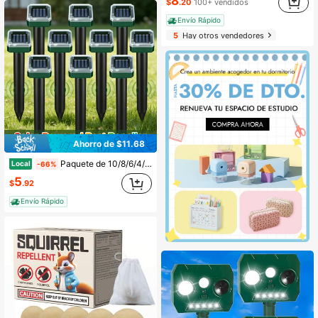
8
$
.20
100+ vendidos
Envío Rápido
5
Hay otros vendedores
Ahorro de $11.68
Paquete de 10/8/6/4/2 repelentes solares ultrasónicos para ratones, dispositivos repelentes de animales de 1800 mAh, disuasores de roedores con energía solar. Eficaces para repeler serpientes, topos, conejos y pájaros, ideales para patios, jardines y granjas.
Local
-66%
5
$
.92
Envío Rápido