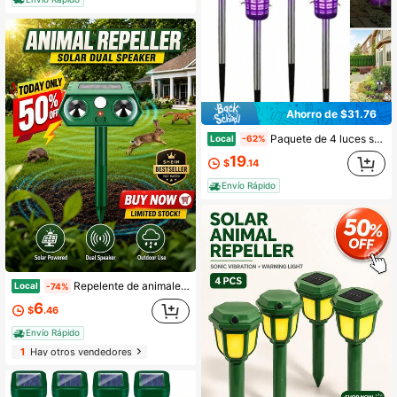
Ahorro de $31.76
Paquete de 4 luces solares antimosquitos con estaca, lámpara matainsectos exterior impermeable IP44, luz LED solar para atrapar insectos, lámpara de control de plagas de doble uso para caminos, patios y jardines.
Local
-62%
19
$
.14
Envío Rápido
Repelente de animales solar sónico 4/2/1pc con luz estroboscópica y sensor de movimiento: mantiene a los animales salvajes alejados de patios, jardines y propiedades. Clasificación de impermeabilidad IP43, resistente a la intemperie y fácil de instalar. Tecnología sónica.
Local
-74%
6
$
.46
Envío Rápido
1
Hay otros vendedores