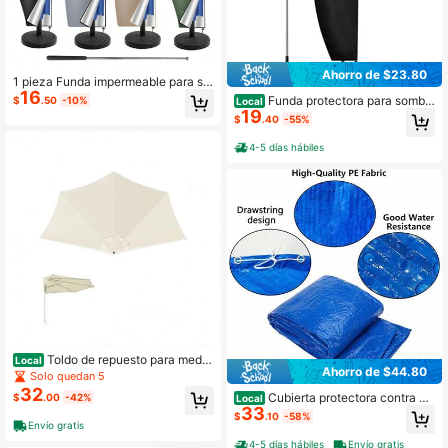
Ahorro de $23.80
1 pieza Funda impermeable para so
16
mbrilla de jardín tipo banana de 20
Funda protectora para sombril
$
.50
-10%
Local
5/265/280cm, sombrilla de jardín en
19
la de playa, funda para sombrilla ro
$
.40
-55%
voladizo de color negro con mástil t
mana, funda a prueba de polvo y llu
elescópico, apta para sombrillas de
via, funda para sombrilla banana de
4-5 días hábiles
exterior, playa y patio
exterior
Toldo de repuesto para media
Local
Ahorro de $44.80
sombrilla de 9 pies, sin marco inclui
Solo quedan 5
do
32
Cubierta protectora contra el
$
.00
-42%
Local
33
polvo de 6 pies DECOHS - Cubierta
$
.10
-58%
para piscinas de marco redondo - C
Envío gratis
ubierta de piscina inflable redonda
4-5 días hábiles
Envío gratis