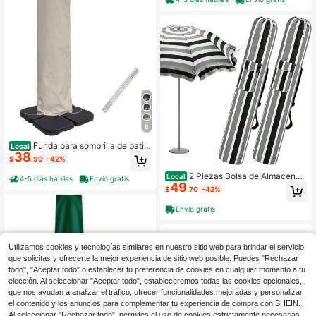
cremallera, beige
8
Funda para sombrilla de patio
Local
38
con varilla para sombrillas de 7 a 11
$
.90
-42%
pies y sombrillas dobles de 15 pies,
funda protectora impermeable con
2 Piezas Bolsa de Almacena
Local
4-5 días hábiles
Envío gratis
cremallera, beige
49
miento de Playa Plegable Impermea
$
.70
-42%
ble Bolsa de Playa para Paraguas c
on Correa de Hombro Acolchada An
Envío gratis
cha Asa de Transporte Moldeada F
undas de Almacenamiento y Transp
orte de Rayas de Verano para Patio
(Negro y Gris)
Utilizamos cookies y tecnologías similares en nuestro sitio web para brindar el servicio
que solicitas y ofrecerte la mejor experiencia de sitio web posible. Puedes "Rechazar
todo", "Aceptar todo" o establecer tu preferencia de cookies en cualquier momento a tu
elección. Al seleccionar "Aceptar todo", estableceremos todas las cookies opcionales,
que nos ayudan a analizar el tráfico, ofrecer funcionalidades mejoradas y personalizar
el contenido y los anuncios para complementar tu experiencia de compra con SHEIN.
Al seleccionar "Rechazar todo", permites el uso de cookies estrictamente necesarias