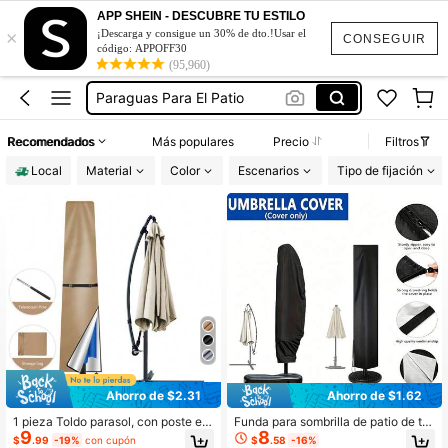
Toldo Para Playa
APP SHEIN - DESCUBRE TU ESTILO
×
Forros De Sombrillas
¡Descarga y consigue un 30% de dto.!Usar el
CONSEGUIR
código: APPOFF30
Paraguas Para El Patio
(95,960)
Sombrilla Para Patio
Sombrilla De Playa
Recomendados
Más populares
Precio
Filtros
Toldo Para Playa
Local
Material
Color
Escenarios
Tipo de fijación
Forros De Sombrillas
Ahorro de $2.31
Ahorro de $1.62
1 pieza Toldo parasol, con poste ext
Funda para sombrilla de patio de tel
9
8
ensible, impermeable, a prueba de p
a Oxford 210D negra, cierre ajustabl
$
.99
-19%
con cupón
$
.58
-16%