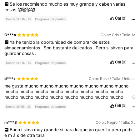
Se
los
recomiendo
mucho
es
muy
grande
y
caben
varias
cosas
🥰🥰🥰🥰
Útil
(0)
Desde SHEIN US
Programa de puntos
C***a
Color: Gris / Talla: M
Ya
he
tenido
la
oportunidad
de
comprar
de
estos
almacenamientos
.
Son
bastante
delicados
.
Pero
si
sirven
para
guardar
cosas
.
Útil
(0)
Desde SHEIN US
Programa de puntos
d***z
Color: Rosa / Talla: Unitalla
me
gusta
mucho
mucho
mucho
mucho
mucho
mucho
mucho
mucho
mucho
mucho
mucho
mucho
mucho
mucho
mucho
mucho
mucho
mucho
mucho
mucho
mucho
mucho
mucho
mucho
mucho
mucho
Útil
(0)
Desde SHEIN US
Programa de puntos
m***8
Color: Negro / Talla: XL
Buen
í
sima
muy
grande
si
para
lo
que
yo
quer
í
a
pero
pedir
é
m
á
s
de
otra
talla