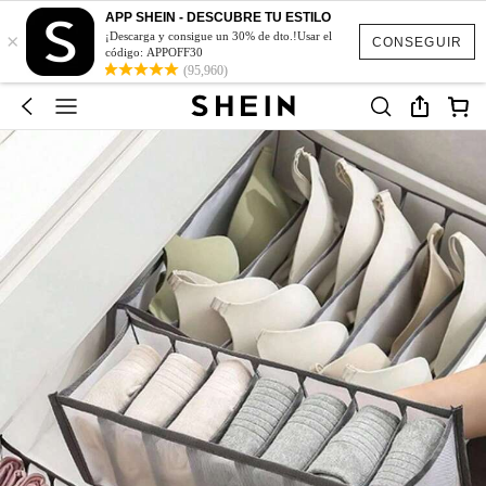
APP SHEIN - DESCUBRE TU ESTILO
×
¡Descarga y consigue un 30% de dto.!Usar el
CONSEGUIR
código: APPOFF30
(95,960)