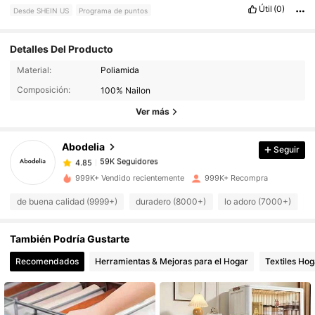
Útil
(0)
Desde SHEIN US
Programa de puntos
Detalles Del Producto
59K Seguidores
4.85
Material:
Poliamida
Composición:
100% Nailon
59K Seguidores
4.85
Ver más
Abodelia
Seguir
59K Seguidores
4.85
j***l
pagó
Hace 1 día
999K+ Vendido recientemente
999K+ Recompra
59K Seguidores
4.85
de buena calidad (9999+)
duradero (8000+)
lo adoro (7000+)
m
También Podría Gustarte
59K Seguidores
4.85
Recomendados
Herramientas & Mejoras para el Hogar
Textiles Hog
59K Seguidores
4.85