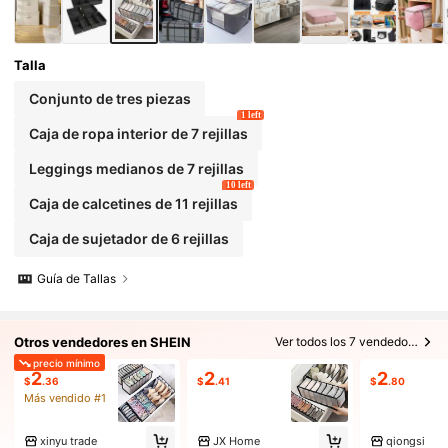
Talla
Conjunto de tres piezas
1 left
Caja de ropa interior de 7 rejillas
Leggings medianos de 7 rejillas
10 left
Caja de calcetines de 11 rejillas
Caja de sujetador de 6 rejillas
Guía de Tallas
Otros vendedores en SHEIN
Ver todos los 7 vendedores
precio mínimo
2
2
2
$
.36
$
.41
$
.80
Más vendido #1
xinyu trade
JX Home
qiongsi