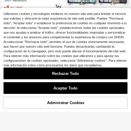
100+ vendidos
to para uso al aire libre
4
$
.61
-21%
Juego de 7-1 piezas para alm
NEW
Utilizamos cookies y tecnologías similares en nuestro sitio web para brindar el servicio
acenamiento de viaje, bolsa imperm
1
que solicitas y ofrecerte la mejor experiencia de sitio web posible. Puedes "Rechazar
$
.50
-12%
eable para artículos de tocador de v
todo", "Aceptar todo" o establecer tu preferencia de cookies en cualquier momento a tu
erano, bolsa de almacenamiento po
rtátil, bolsa de almacenamiento de
elección. Al seleccionar "Aceptar todo", estableceremos todas las cookies opcionales,
cosméticos de gran capacidad, bols
que nos ayudan a analizar el tráfico, ofrecer funcionalidades mejoradas y personalizar
a de maquillaje, perfecta para salid
el contenido y los anuncios para complementar tu experiencia de compra con SHEIN.
as de vacaciones, organización de
Al seleccionar "Rechazar todo", permites el uso de cookies estrictamente necesarias
equipaje, viajes a la playa, viajes de
que hacen que nuestro sitio web funcione. Puedes desactivarlas cambiando la
negocios y viajes de regreso a la es
configuración de tu navegador, pero esto puede afectar el funcionamiento del sitio web.
cuela. Artículos esenciales
Para obtener más información sobre las cookies que utilizamos y para ajustar tus
configuraciones de cookies opcionales, selecciona "Administrar cookies". Para obtener
más información sobre cómo procesamos los datos que recopilamos,
Rechazar Todo
Aceptar Todo
Ahorro de $0.87
Administrar Cookies
Set de 3 organizadores de ropa inte
¡10% DE DESCUENTO!
AÑADIR A LA BOLSA
rior y calcetines, organizador de est
#2 Más vendidos
en Multicolor Organizadores de cajones
antería de rejilla de 11 compartimen
600+ vendidos
1 pieza Bolsa de almacenamiento c
tos, caja de almacenamiento organi
olgante transparente de doble cara
2
Solo quedan 4
zadora de calcetines y leggings, or
$
.03
-30%
y multicapa a prueba de polvo, orga
ganizador de cajones plegable, acc
4
nizador de armario resistente para c
$
.24
-27%
esorios para el dormitorio
olgar sobre la puerta, bolsa de alma