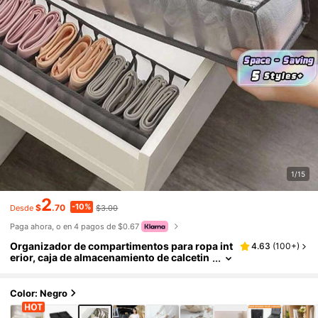
1/15
2
-10%
$
.70
$3.00
Desde
Paga ahora, o en 4 pagos de $0.67
Organizador de compartimentos para ropa int
4.63
(
100+
)
erior, caja de almacenamiento de calcetin
es y ropa interior, bolsa organizadora de
cajones
Color: Negro