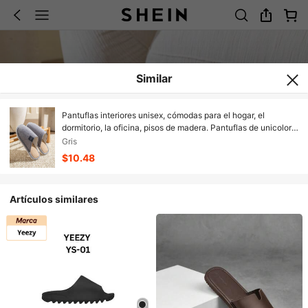
Similar
Pantuflas interiores unisex, cómodas para el hogar, el
dormitorio, la oficina, pisos de madera. Pantuflas de unicolor
simple para la sala de estar y la habitación de invitados
Gris
$10.48
Artículos similares