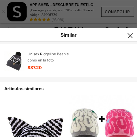
APP SHEIN - DESCUBRE TU ESTILO
×
¡Descarga y consigue un 30% de dto.!Usar el
CONSEGUIR
código: APPOFF30
(95,960)
Similar
Unisex Ridgeline Beanie
como en la foto
$87.20
Artículos similares