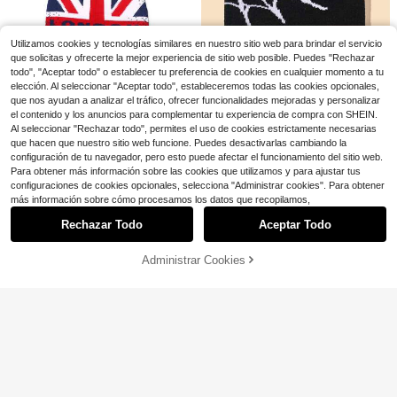
3
$
.50
-10%
Utilizamos cookies y tecnologías similares en nuestro sitio web para brindar el servicio
que solicitas y ofrecerte la mejor experiencia de sitio web posible. Puedes "Rechazar
todo", "Aceptar todo" o establecer tu preferencia de cookies en cualquier momento a tu
5
elección. Al seleccionar "Aceptar todo", estableceremos todas las cookies opcionales,
que nos ayudan a analizar el tráfico, ofrecer funcionalidades mejoradas y personalizar
1 pieza Gorro de moda con patrón d
e telaraña para hombres, para uso
el contenido y los anuncios para complementar tu experiencia de compra con SHEIN.
#3 Más vendidos
en Tela Gorro de lana para hombre
diario en la calle
Al seleccionar "Rechazar todo", permites el uso de cookies estrictamente necesarias
500+ vendidos
(1000+)
que hacen que nuestro sitio web funcione. Puedes desactivarlas cambiando la
4
$
.70
-10%
configuración de tu navegador, pero esto puede afectar el funcionamiento del sitio web.
Gorra de cima plana, gorra de béisb
Para obtener más información sobre las cookies que utilizamos y para ajustar tus
ol, sombrero para el sol, unicolor, go
¡Casi agotado!
configuraciones de cookies opcionales, selecciona "Administrar cookies". Para obtener
rra de béisbol unisex de primavera/
Mostrar artículos similares con stock
Ahorro de $0.60
Ver todo
100+ vendidos
#1 Más vendidos
en Azul marino Gorro de lana para hombre
más información sobre cómo procesamos los datos que recopilamos,
#1 Más vendidos
en De calle Sombreros De Hombre
verano con visera corta, gorra de p
Ahorro de $1.40
Clientes habituales
4
apá con protección solar para exteri
¡Casi agotado!
2 piezas Gorros de punto con esta
$
.40
-10%
Rechazar Todo
Aceptar Todo
Lo sentimos, este producto está agotado.
ores, casual, transpirable y ajustabl
#1 Más vendidos
#1 Más vendidos
en Azul marino Gorro de lana para hombre
en Azul marino Gorro de lana para hombre
Gorro de punto unisex con estampa
mpado de la bandera del Reino Uni
#1 Más vendidos
#1 Más vendidos
en De calle Sombreros De Hombre
en De calle Sombreros De Hombre
e
do de calavera de nailon de unicolo
do, gorros unisex casuales a prueb
Clientes habituales
Clientes habituales
800+ vendidos
¡Casi agotado!
¡Casi agotado!
r, estilo callejero, adecuado para to
a de frío y cálidos para pareja, adec
Administrar Cookies
#1 Más vendidos
en Azul marino Gorro de lana para hombre
800+ vendidos
AGOTADO
(100+)
#1 Más vendidos
en De calle Sombreros De Hombre
6
das las estaciones, deportes y uso
uados para uso diario, deportes al a
$
.10
-9%
Clientes habituales
6
casual, gran opción de regalo para r
¡Casi agotado!
ire libre, regalo ideal
$
.00
-19%
después del cupón
opa de invierno