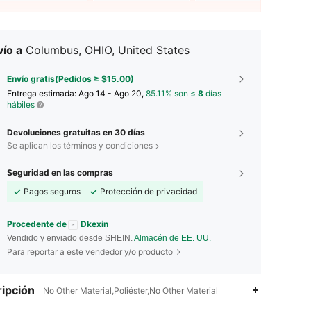
ío a
Columbus, OHIO, United States
Envío gratis(Pedidos ≥ $15.00)
Entrega estimada:
Ago 14 - Ago 20,
85.11% son ≤
8
días
hábiles
Devoluciones gratuitas en 30 días
Se aplican los términos y condiciones
Seguridad en las compras
Pagos seguros
Protección de privacidad
Procedente de
Dkexin
Vendido y enviado desde SHEIN.
Almacén de EE. UU.
Para reportar a este vendedor y/o producto
4.82
25
1.8K
ipción
No Other Material,Poliéster,No Other Material