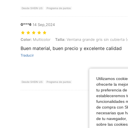
Desde SHEIN US
Programa de puntos
G***6
14 Sep,2024
Color: Multicolor, Talla: Ventana grande gris sin cubierta (40*25*2
Color:
Multicolor
Talla:
Ventana grande gris sin cubierta
Buen material, buen precio y excelente calidad
Traducir
Utilizamos cookies
Desde SHEIN US
Programa de puntos
ofrecerte la mejo
tu preferencia de
estableceremos to
Ver Más Re
funcionalidades m
de compra con SH
necesarias que h
de tu navegador, 
sobre las cookies