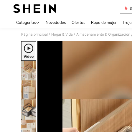
S
Use up 
Categorías
Novedades
Ofertas
Ropa de mujer
Traje
Página principal
Hogar & Vida
Almacenamiento & Organización
/
/
Video