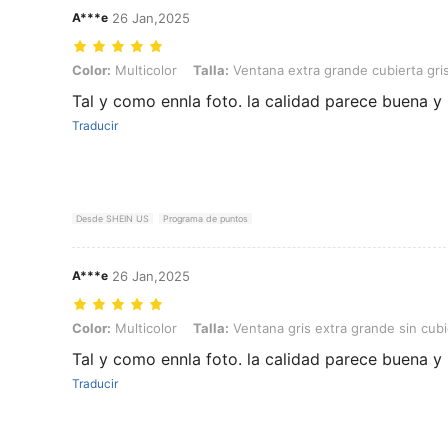
A***e
26 Jan,2025
Color: Multicolor, Talla: Ventana extra grande cubierta gris (47*30
Color:
Multicolor
Talla:
Ventana extra grande cubierta gr
Tal y como ennla foto. la calidad parece buena y 
Traducir
Desde SHEIN US
Programa de puntos
A***e
26 Jan,2025
Color: Multicolor, Talla: Ventana gris extra grande sin cubierta (44
Color:
Multicolor
Talla:
Ventana gris extra grande sin cub
Tal y como ennla foto. la calidad parece buena y 
Traducir