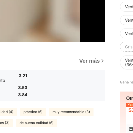
Ven
Ven
Ven
Gri
Ven
Ver más
(36
3.21
nto
Gana h
3.53
3.84
Ot
p
$
idad (4)
práctico (6)
muy recomendable (3)
os (3)
de buena calidad (6)