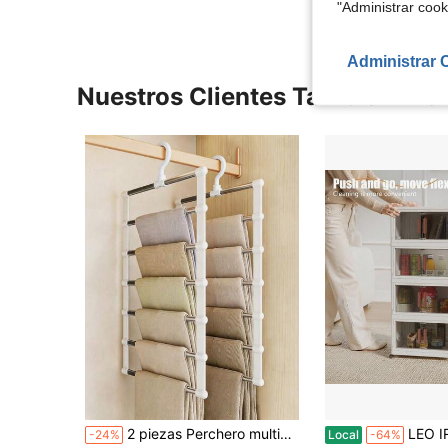
"Administrar coo
Administrar 
Nuestros Clientes También Vie
2 piezas Perchero multiusos y multicapa para pantalones - Diseño plegable que ahorra espacio para una organización efectiva del armario, organizador de plástico para jeans, leggings y pantalones casuales, perchero antideslizante para el hogar, ideal para el Día de San Valentín, el Día de la Madre, la habitación del dormitorio
LEO IRIS [KNERS] Caja de almacenamiento apilable de 4/5 capas con ruedas - Caja de almacenamiento de plástico plegable, adecuada para hogares y oficinas, capacidad de 3 pies cúbicos, 2 pies cú
-24%
Local
-64%