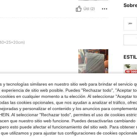
Sobre
Útil (2)
0cm)
 (40*25*20cm)
ESTI
 y tecnologías similares en nuestro sitio web para brindar el servicio qu
Útil (2)
r experiencia de sitio web posible. Puedes "Rechazar todo", "Aceptar t
 cookies en cualquier momento a tu elección. Al seleccionar "Aceptar to
das las cookies opcionales, que nos ayudan a analizar el tráfico, ofre
señas
ejoradas y personalizar el contenido y los anuncios para complementa
2
EIN. Al seleccionar "Rechazar todo", permites el uso de cookies estri
acen que nuestro sitio web funcione. Puedes desactivarlas cambiando 
Te pod
pero esto puede afectar el funcionamiento del sitio web. Para obtener
 que utilizamos y para ajustar tus configuraciones de cookies opcional