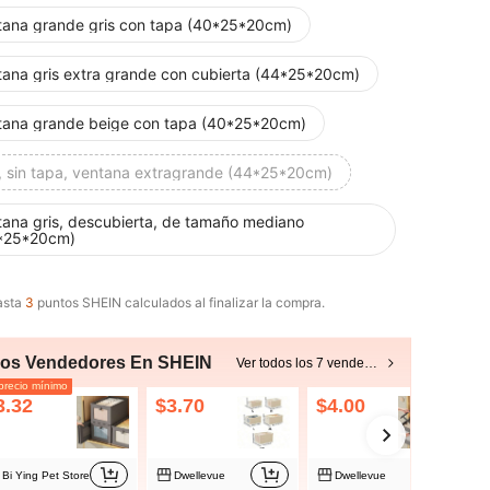
tana grande gris con tapa (40*25*20cm)
tana gris extra grande con cubierta (44*25*20cm)
tana grande beige con tapa (40*25*20cm)
s, sin tapa, ventana extragrande (44*25*20cm)
tana gris, descubierta, de tamaño mediano
*25*20cm)
asta
3
puntos SHEIN calculados al finalizar la compra.
ros Vendedores En SHEIN
Ver todos los 7 vendedores
recio mínimo
3.32
$3.70
$4.00
$
Bi Ying Pet Store
Dwellevue
Dwellevue