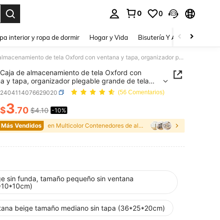
0
0
a. Press Enter to select.
pa interior y ropa de dormir
Hogar y Vida
Bisutería Y Accesorios
Be
Caja de almacenamiento de tela Oxford con ventana y tapa, organizador plegable grande de tela para el hogar, decoraciones de armario, decoración de festival, decoración de habitación, decoración del dormitorio, para almacenar ropa, pantalones, zapatos, jeans, faldas, camisetas blancas de mujer, pantalones negros de mujer, ropa de invierno para dama, vestidos
Caja de almacenamiento de tela Oxford con
a y tapa, organizador plegable grande de tela
l hogar, decoraciones de armario, decoración de
h2404114076629020
(56 Comentarios)
al, decoración de habitación, decoración del
3
orio, para almacenar ropa, pantalones, zapatos,
$
.70
$4.10
-10%
ICE AND AVAILABILITY
 faldas, camisetas blancas de mujer, pantalones
 de mujer, ropa de invierno para dama, vestidos
 Más Vendidos
en Multicolor Contenedores de almacenamiento
ge sin funda, tamaño pequeño sin ventana
*10*10cm)
tana beige tamaño mediano sin tapa (36*25*20cm)