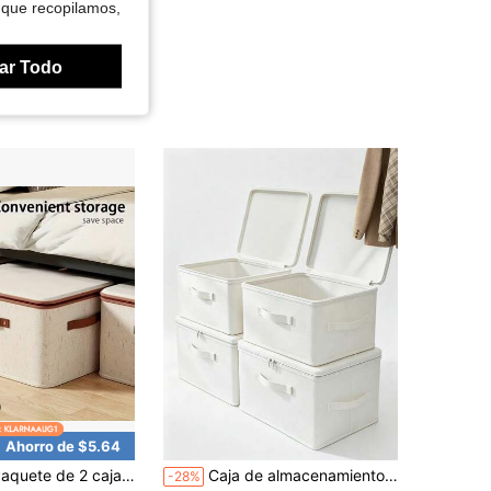
 que recopilamos,
ar Todo
Ahorro de $5.64
en nuevo Contenedores de almacenamiento
os
e de 2 cajas de almacenamiento plegables de gran capacidad para guardar ropa, libros y más
Caja de almacenamiento de tela con cremallera, organizador de gran capacidad para ropa & edredones, 3 asas portátiles, contenedor de almacenamiento apilable a prueba de humedad y polvo para armario, adecuado para ropa, edredones, suéteres, artículos diversos, ahorro de espacio
-28%
7