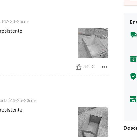
*25cm)
is (47*30*25cm)
Env
resistente
Útil (2)
*25*20cm)
ierta (44*25*20cm)
resistente
Descr