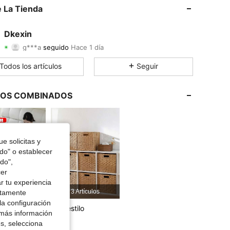
4.82
25
1.8K
 La Tienda
4.82
25
1.8K
Dkexin
g***a
seguido
Hace 1 día
4.82
25
1.8K
Calificación
Artículos
Seguidores
Todos los artículos
Seguir
4.82
25
1.8K
4.82
25
1.8K
LOS COMBINADOS
4.82
25
1.8K
4.82
25
1.8K
e solicitas y
odo" o establecer
do",
4.82
25
1.8K
cer
r tu experiencia
4.82
25
1.8K
 Artículos
3 Artículos
ctamente
la configuración
ría gustar
Más estilo
 más información
es, selecciona