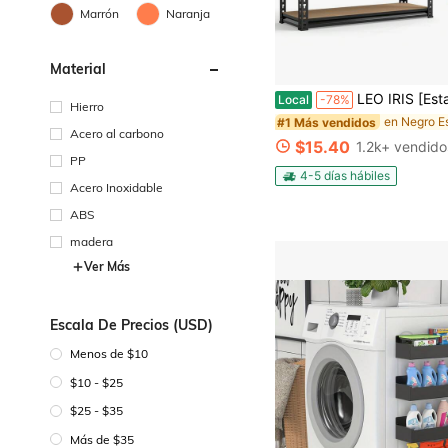
Marrón
Naranja
Material
LEO IRIS [Estante metálico de 3/5 niveles] Estante de almacenamiento metálico de 3/5 niveles para trabajo pesado | Estantería ajustable de 226/907 kg con fácil montaje en 10 minutos | Diseño de p
Local
-78%
Hierro
#1 Más vendidos
Acero al carbono
$15.40
1.2k+ vendido
PP
4-5 días hábiles
Acero Inoxidable
ABS
madera
Ver Más
Escala De Precios (USD)
Menos de $10
$10 - $25
$25 - $35
Más de $35