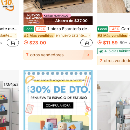
Ahorro de $37.00
ie para cocina, garaje y sótano (75 x 40 x 40 cm, 152 x 71 x 30 cm, 183 x 89 x 40 cm, 183 x 114 x 50 cm)
1 pieza Estantería de almacenamiento móvil, unidad de estantería de cocina ajustable de 4 niveles con 3 cestas de alambre, organizador de almacenamiento de cocina, estantería de metal con ruedas, adecuada para garaje, despensa, baño y armario, regalo perfecto de inauguración de casa para nuevos hogares
Carrito de almacenamiento con ruedas de 
Local
-62%
Local
-46%
en Negro Estantes para uso general
en nuevo Estantes para uso general
#2 Más vendidos
#8 Más vendidos
$23.00
$11.59
s
60+ 
4-5 días hábile
7
otros vendedores
7
otros vended