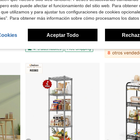
pero esto puede afectar el funcionamiento del sitio web. Para obtener
 que utilizamos y para ajustar tus configuraciones de cookies opcional
 $23.00
Ahorro de $245.48
kies". Para obtener más información sobre cómo procesamos los datos
, organizador ideal para dormitorio, sala de juegos o sala de pasatiempos.
Estante de almacenamiento de 1620 kg, 198 cm de alto, resistente, de 6 niveles, ajustable, para despensa, almacén, 122 cm de ancho x 61 cm de profundidad x 198 cm de alto.
Soporte de 3 niveles para garrafas de agua de 5 galones, estante d
Local
-59%
Local
-61%
Solo quedan 10
$34.69
Cookies
Aceptar Todo
Rechaz
$172.32
4-5 días hábile
4-5 días hábiles
Free Shipping
8
otros vended