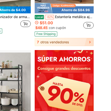
Ahorro de $4.00
Ahorro de $84.96
ra maximizar espacios pequeños, organizadores gruesos y pulidos, estantería ajustable duradera ideal para cocina, escritorio, zapatero, estantería de libros, despensa, armario ahorrador de espacio y accesorios para el hogar para estudiantes
Estantería metálica ajustable de 4 niveles con ruedas y 3 cestas - Organizador móvil para cocina, despensa, baño, armario - Diseño rodante que ahorra espacio, regalo de inauguración de la casa y almacenamiento para el hogar (Negro)
Local
-62%
$51.00
$48.45
con cupón
s
Free Shipping
7
otros vendedores