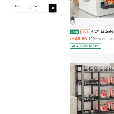
Mín.:
Máx:
Ok
4/2/1 Estante magnético removible de metal para refrigerador, organizador de almacenamiento multifuncional para cocina/baño, diseño minimalista ahorra espacio. Organizad
Local
-53%
$8.50
100+ vendidos
4-5 días hábiles