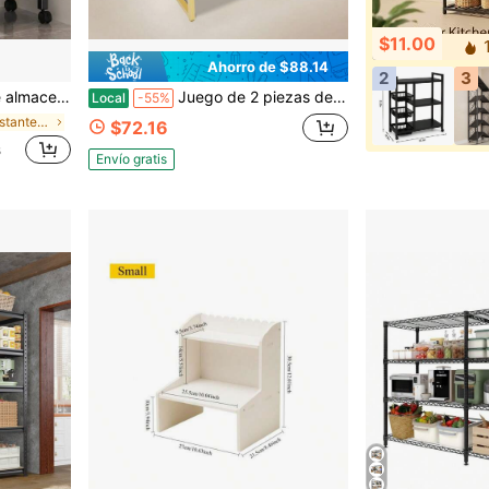
$11.00
1
Ahorro de $88.14
2
3
estas de metal, artículos de almacenamiento de cocina y armarios de almacenamiento
Juego de 2 piezas de mesas nido de exhibición para zapatos y bolsos, estante elevador de exhibición para tiendas minoristas, de tubo de acero y tablero de melamina, color dorado
Local
-55%
en Negro Estantes para uso general
$72.16
s
Envío gratis