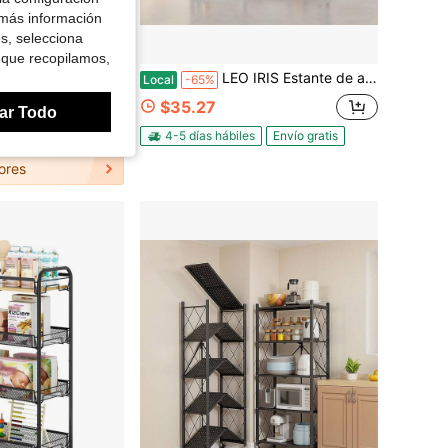
 más información
es, selecciona
Ahorro de $54.51
 que recopilamos,
e almacenamiento de botellas de agua de pie resistente, ideal para organizar y almacenar garrafas de agua de 5 galones, con un diseño duradero y ahorrador de espacio para un almacenamiento eficiente de botellas de agua
LEO IRIS Estante de almacenamiento con ruedas y cesta de malla, multifuncional, para exhibir alimentos, ideal para el hogar, la oficina, el dormitorio, el estudio, la organización y el almacenamiento. Estante de almacenamiento multicapa con ruedas.
Local
-65%
$35.27
ar Todo
s
Envío gratis
4-5 días hábiles
Envío gratis
ores