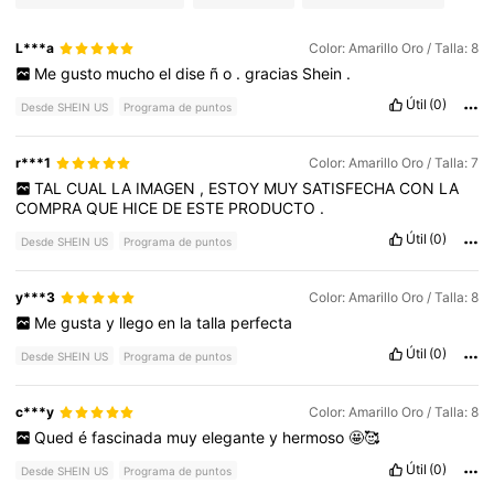
L***a
Color: Amarillo Oro / Talla: 8
Me
gusto
mucho
el
dise
ñ
o
.
gracias
Shein
.
Útil
(0)
Desde SHEIN US
Programa de puntos
r***1
Color: Amarillo Oro / Talla: 7
TAL
CUAL
LA
IMAGEN
,
ESTOY
MUY
SATISFECHA
CON
LA
COMPRA
QUE
HICE
DE
ESTE
PRODUCTO
.
Útil
(0)
Desde SHEIN US
Programa de puntos
y***3
Color: Amarillo Oro / Talla: 8
Me
gusta
y
llego
en
la
talla
perfecta
Útil
(0)
Desde SHEIN US
Programa de puntos
c***y
Color: Amarillo Oro / Talla: 8
Qued
é
fascinada
muy
elegante
y
hermoso
🤩🥰
Útil
(0)
Desde SHEIN US
Programa de puntos