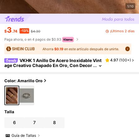
1/10
3
-13%
¡Últimos 2 días
$
.74
$4.30
Paga ahora, o en 4 pagos de $0.93
Ahorra
$0.19
en este artículo después de unirte.
VKHK 1 Anillo De Acero Inoxidable Vint
4.97
(
100+
)
age Creativo Chapado En Oro, Con Decor
aciones De Estrellas, Luna Y Sol, Adecuad
o Para Uso Diario De Mujeres
Color: Amarillo Oro
Talla
6
7
8
Guía de Tallas