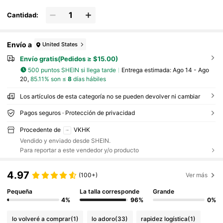
Cantidad:
Envío a
United States
Envío gratis(Pedidos ≥ $15.00)
500 puntos SHEIN si llega tarde
Entrega estimada:
Ago 14 - Ago
20,
85.11% son ≤
8
días hábiles
Los artículos de esta categoría no se pueden devolver ni cambiar
Pagos seguros · Protección de privacidad
Procedente de
VKHK
Vendido y enviado desde SHEIN.
Para reportar a este vendedor y/o producto
4.97
(100+)
Ver más
Pequeña
La talla corresponde
Grande
4%
96%
0%
lo volveré a comprar
(1)
lo adoro
(33)
rapidez logística
(1)