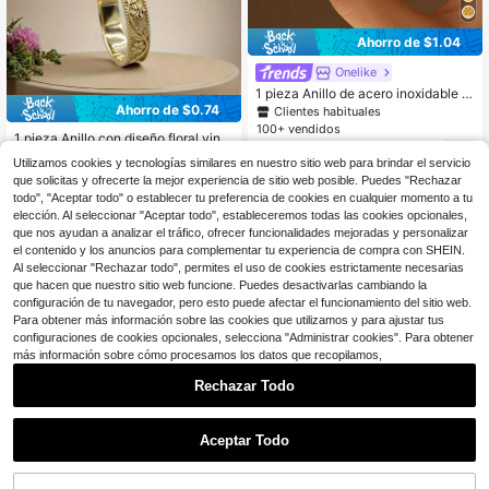
Ahorro de $1.04
Onelike
1 pieza Anillo de acero inoxidable c
hapado en oro, incrustado con piedr
Ahorro de $0.74
Clientes habituales
as preciosas de moda en rojo, azul,
100+ vendidos
1 pieza Anillo con diseño floral vinta
verde, blanco y rosa, adecuado par
2
$
.56
-29%
con cupón
ge, Aro de boda para mujer, Regalo
100+ vendidos
a uso diario o como regalo.
Utilizamos cookies y tecnologías similares en nuestro sitio web para brindar el servicio
de aniversario de vacaciones
2
$
.16
-26%
con cupón
que solicitas y ofrecerte la mejor experiencia de sitio web posible. Puedes "Rechazar
todo", "Aceptar todo" o establecer tu preferencia de cookies en cualquier momento a tu
elección. Al seleccionar "Aceptar todo", estableceremos todas las cookies opcionales,
que nos ayudan a analizar el tráfico, ofrecer funcionalidades mejoradas y personalizar
el contenido y los anuncios para complementar tu experiencia de compra con SHEIN.
Al seleccionar "Rechazar todo", permites el uso de cookies estrictamente necesarias
que hacen que nuestro sitio web funcione. Puedes desactivarlas cambiando la
configuración de tu navegador, pero esto puede afectar el funcionamiento del sitio web.
Para obtener más información sobre las cookies que utilizamos y para ajustar tus
configuraciones de cookies opcionales, selecciona "Administrar cookies". Para obtener
más información sobre cómo procesamos los datos que recopilamos,
Rechazar Todo
Aceptar Todo
1 pieza Anillo individual decorado c
on circonita colorida, chapado en or
#7 Más vendidos
en Violeta Anillos De Mujer
Ahorro de $0.30