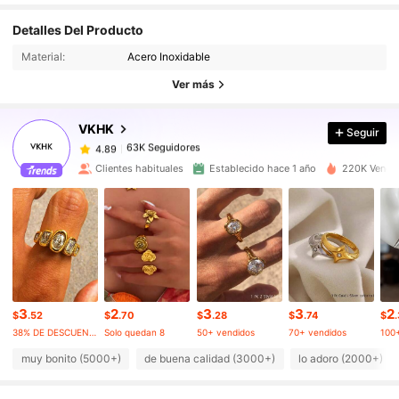
Detalles Del Producto
63K Seguidores
4.89
Material:
Acero Inoxidable
Ver más
63K Seguidores
4.89
VKHK
Seguir
63K Seguidores
4.89
Clientes habituales
Establecido hace 1 año
220K Vendid
63K Seguidores
4.89
63K Seguidores
4.89
3
2
3
3
2
63K Seguidores
4.89
$
.52
$
.70
$
.28
$
.74
$
38% DE DESCUENTO
Solo quedan 8
50+ vendidos
70+ vendidos
100
muy bonito (5000+)
de buena calidad (3000+)
lo adoro (2000+)
63K Seguidores
4.89