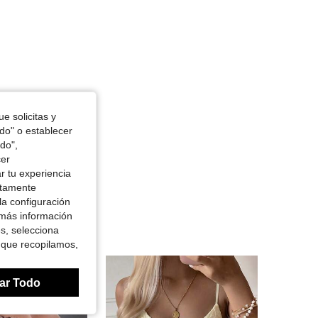
e solicitas y
odo" o establecer
do",
cer
r tu experiencia
ctamente
la configuración
 más información
es, selecciona
 que recopilamos,
ar Todo