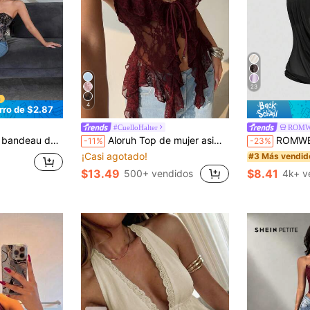
23
4
rro de $2.87
#CuelloHalter
ROM
aje y parches para mujer
Aloruh Top de mujer asimétrico con diseño de cinta larga y transparente de encaje ajustado
ROMWE Hippie Top sin tirantes de estilo ca
-11%
-23%
¡Casi agotado!
#3 Más vendid
$13.49
$8.41
500+ vendidos
4k+ v