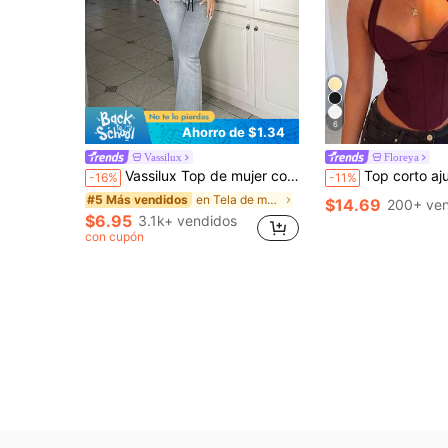
6
Ahorro de $1.34
Vassilux
Floreya
Vassilux Top de mujer con estampado de leopardo, contraste de malla y encaje, escote en V, manga campana, ajuste regular, estampado completo, animal, estampado de leopardo, patrón texturizado, para uso casual diario, estilo Y2K, para primavera/otoño
Top corto ajustado negro con espalda descubierta y tirantes cruzados, adecuado p
-16%
-11%
en Tela de malla Tops, blusas y camisetas de mujer
#5 Más vendidos
$14.69
200+ ven
$6.95
3.1k+ vendidos
con cupón