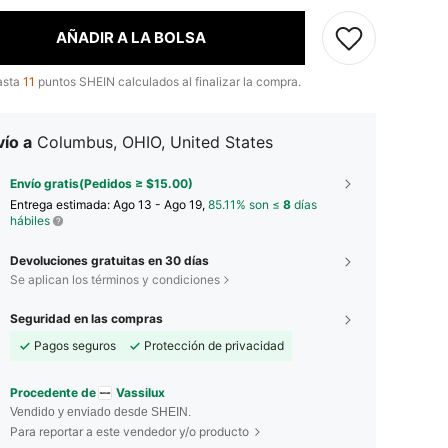
AÑADIR A LA BOLSA
asta
11
puntos SHEIN calculados al finalizar la compra.
ío a
Columbus, OHIO, United States
Envío gratis(Pedidos ≥ $15.00)
Entrega estimada:
Ago 13 - Ago 19,
85.11% son ≤
8
días
hábiles
Devoluciones gratuitas en 30 días
Se aplican los términos y condiciones
Seguridad en las compras
Pagos seguros
Protección de privacidad
Procedente de
Vassilux
Vendido y enviado desde SHEIN.
Para reportar a este vendedor y/o producto