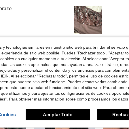
 brazo
Útil (0)
 y tecnologías similares en nuestro sitio web para brindar el servicio qu
r experiencia de sitio web posible. Puedes "Rechazar todo", "Aceptar t
señas
 cookies en cualquier momento a tu elección. Al seleccionar "Aceptar to
das las cookies opcionales, que nos ayudan a analizar el tráfico, ofre
ejoradas y personalizar el contenido y los anuncios para complementa
EIN. Al seleccionar "Rechazar todo", permites el uso de cookies estri
acen que nuestro sitio web funcione. Puedes desactivarlas cambiando 
pero esto puede afectar el funcionamiento del sitio web. Para obtener
ron
 que utilizamos y para ajustar tus configuraciones de cookies opcional
kies". Para obtener más información sobre cómo procesamos los datos
Cookies
Aceptar Todo
Rechaz