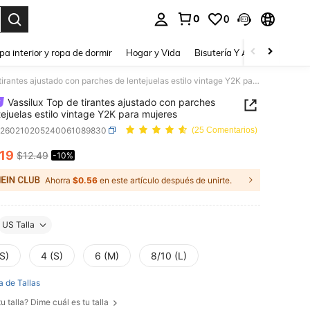
0
0
a. Press Enter to select.
pa interior y ropa de dormir
Hogar y Vida
Bisutería Y Accesorios
Be
Vassilux Top de tirantes ajustado con parches de lentejuelas estilo vintage Y2K para mujeres
Vassilux Top de tirantes ajustado con parches
tejuelas estilo vintage Y2K para mujeres
z260210205240061089830
(25 Comentarios)
.19
$12.49
-10%
ICE AND AVAILABILITY
Ahorra
$0.56
en este artículo después de unirte.
US Talla
S)
4 (S)
6 (M)
8/10 (L)
a de Tallas
u talla? Dime cuál es tu talla