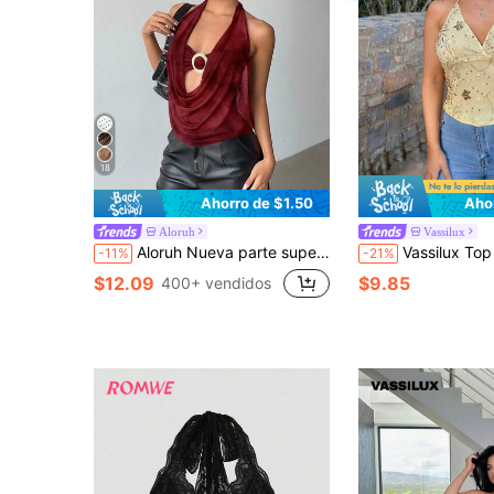
18
Ahorro de $1.50
Aho
Aloruh
Vassilux
Aloruh Nueva parte superior con escote pronunciado y semi-transparente, con estampado de teñido anudado en marrón, cuello halter y espalda descubierta con decoración metálica, adecuada para fiestas, citas, estilo Y2K
Vassilux Top halter sexy con lentejuelas y espalda descubierta para mujer, top amarillo de verano, top
-11%
-21%
$12.09
$9.85
400+ vendidos