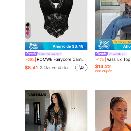
12
Ahorro de $3.48
Aho
#Summerween
Vassilux
ROMWE Fairycore Camiseta de mujer de unicolor, sexy, con cuello halter de encaje
Vassilux Top bandeau de enc
-29%
-17%
$14.22
$8.41
2.4k+ vendidos
con cupón