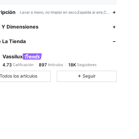
ipción
Lavar a mano, no limpiar en seco,Espalda al aire,Contraste Lenteju
4.73
897
18K
s Y Dimensiones
 La Tienda
4.73
897
18K
Vassilux
4.73
897
18K
Calificación
Artículos
Seguidores
t***1
pagó
Hace 15 horas
Todos los artículos
Seguir
4.73
897
18K
4.73
897
18K
4.73
897
18K
4.73
897
18K