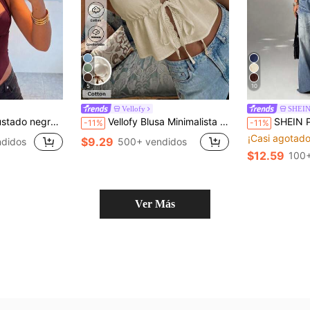
5
10
Vellofy
SHEIN
ara fiesta de cumpleaños, cita, uso casual de calle en verano, estético
Vellofy Blusa Minimalista Suave de Mezcla de Lino Caqui con Encaje, Adecuada para Graduación, Regreso a la Escuela, Paseo por la Ciudad, Caminata por la Playa, Reunión Casual de Fin de Semana de Verano
SHEIN PETITE Top tubo ajustado
-11%
-11%
¡Casi agotado
$9.29
didos
500+ vendidos
$12.59
100+
Ver Más