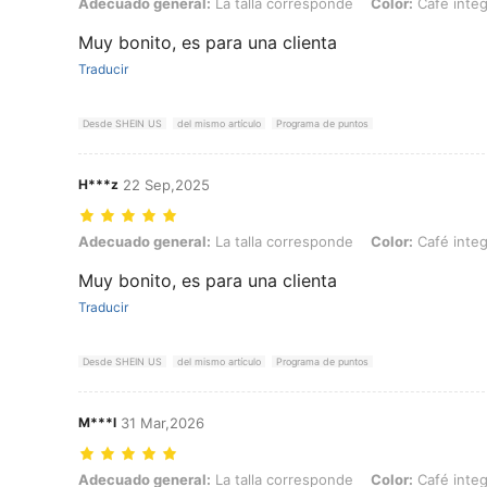
Adecuado general: La talla corresponde, Color: Café integral, Talla:
Adecuado general:
La talla corresponde
Color:
Café integ
Muy bonito, es para una clienta
Traducir
Desde SHEIN US
del mismo artículo
Programa de puntos
H***z
22 Sep,2025
Adecuado general: La talla corresponde, Color: Café integral, Talla:
Adecuado general:
La talla corresponde
Color:
Café integ
Muy bonito, es para una clienta
Traducir
Desde SHEIN US
del mismo artículo
Programa de puntos
M***l
31 Mar,2026
Adecuado general: La talla corresponde, Color: Café integral, Talla:
Adecuado general:
La talla corresponde
Color:
Café integ