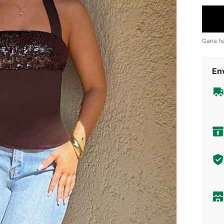
Gana h
Env