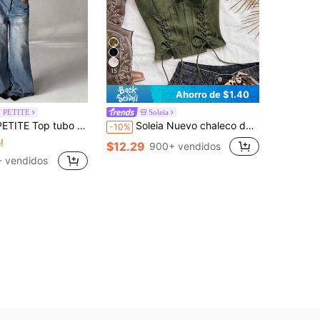
15
Ahorro de $1.40
 PETITE
Soleia
 versátil con patchwork de encaje para citas y salidas para mujer
Soleia Nuevo chaleco de mujer con cuello en V sexy y anudado de ante desconstructurado, adecuado para vacaciones, citas, té de la tarde, vacaciones, festivales de música, estilo bohemio, cruceros, playa, Navidad, Año Nuevo, discoteca
-10%
!
$12.29
900+ vendidos
 vendidos