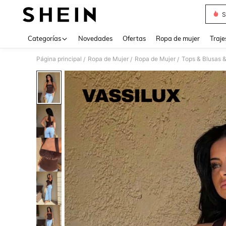
S
Use up 
Categorías
Novedades
Ofertas
Ropa de mujer
Traje
Página principal
Ropa de Mujer
Ropa de Mujer
Tops & Blusas 
/
/
/