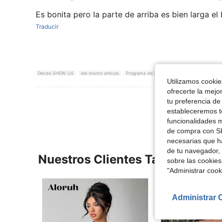
Es bonita pero la parte de arriba es bien larga el
Traducir
Desde SHEIN US
del mismo artículo
Programa de puntos
Utilizamos cookies
ofrecerte la mejo
Ver Más Re
tu preferencia de
estableceremos to
funcionalidades m
de compra con SH
necesarias que h
de tu navegador, 
Nuestros Clientes También Vie
sobre las cookies
"Administrar coo
Administrar 