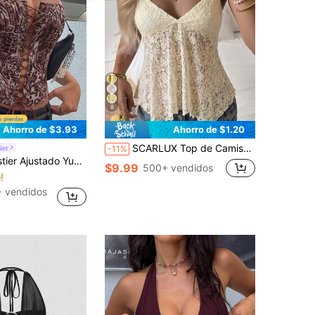
8
Ahorro de $3.93
Ahorro de $1.20
SCARLUX Top de Camiseta de Encaje Floral de Verano Y2K para Mujer, Cuello en V, Tirantes Finos, Dobladillo Irregular, Top Casual para Regreso a la Escuela y Atuendos Diarios de Calle
ier
-11%
o de Leopardo, Ojetes Metálicos, Cintura con Lazo y Cuello Halter, Top Moldeador para Festival de Música y Concierto
$9.99
500+ vendidos
!
 vendidos