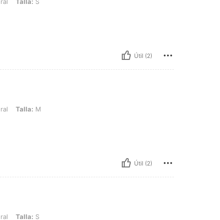
 S
ral
Talla:
S
Útil (2)
 M
ral
Talla:
M
Útil (2)
 S
ral
Talla:
S