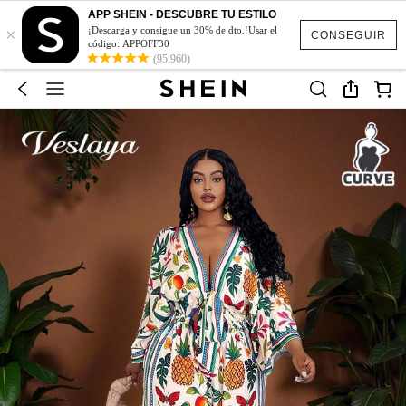
APP SHEIN - DESCUBRE TU ESTILO
×
¡Descarga y consigue un 30% de dto.!Usar el
CONSEGUIR
código: APPOFF30
(95,960)