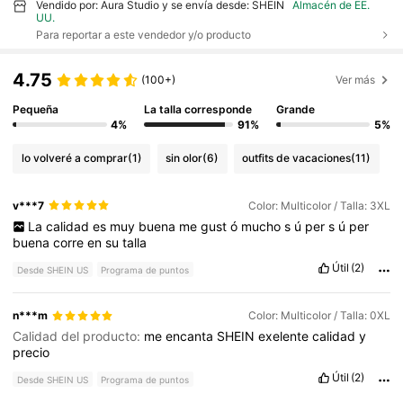
Vendido por: Aura Studio y se envía desde: SHEIN
Almacén de EE.
UU.
Para reportar a este vendedor y/o producto
4.75
(100+)
Ver más
Pequeña
La talla corresponde
Grande
4%
91%
5%
lo volveré a comprar
(1)
sin olor
(6)
outfits de vacaciones
(11)
v***7
Color: Multicolor / Talla: 3XL
La
calidad
es
muy
buena
me
gust
ó
mucho
s
ú
per
s
ú
per
buena
corre
en
su
talla
Útil
(2)
Desde SHEIN US
Programa de puntos
n***m
Color: Multicolor / Talla: 0XL
Calidad del producto:
me
encanta
SHEIN
exelente
calidad
y
precio
Útil
(2)
Desde SHEIN US
Programa de puntos