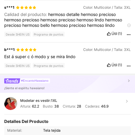
s***1
Color: Multicolor / Talla: 3XL
Calidad del producto:
hermoso
detalle
hermoso
precioso
hermoso
precioso
hermoso
precioso
hermoso
lindo
hermoso
precioso
hermoso
bello
hermoso
precioso
hermoso
lindo
hermoso
precioso
hermoso
wwwwwwwwwww
Útil
(1)
Desde SHEIN US
Programa de puntos
b***1
Color: Multicolor / Talla: 3XL
Est
á
super
c
ó
modo
y
se
mira
lindo
Útil
(1)
Desde SHEIN US
Programa de puntos
#EncantoHawaiano
¡Siente el espíritu hawaiano!
Modelar es vestir:
1XL
Altura:
62.2
Busto:
38
Cintura:
28
Caderas:
46.9
Detalles Del Producto
Material:
Tela tejida