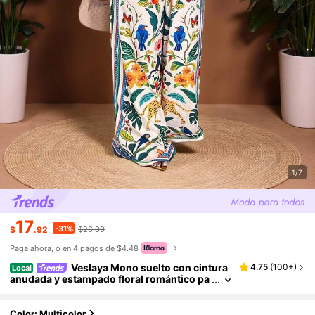
1/7
17
-31%
$
.92
$26.09
Paga ahora, o en 4 pagos de $4.48
Veslaya Mono suelto con cintura
4.75
(
100+
)
Local
anudada y estampado floral romántico pa
ra mujer talla grande, elegante ropa de res
ort
Color: Multicolor