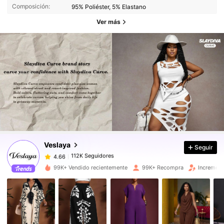
Composición:
95% Poliéster, 5% Elastano
Ver más
112K Seguidores
4.66
112K Seguidores
4.66
Veslaya
Seguir
112K Seguidores
4.66
b***r
pagó
Hace 4 horas
99K+ Vendido recientemente
99K+ Recompra
Increment
112K Seguidores
4.66
112K Seguidores
4.66