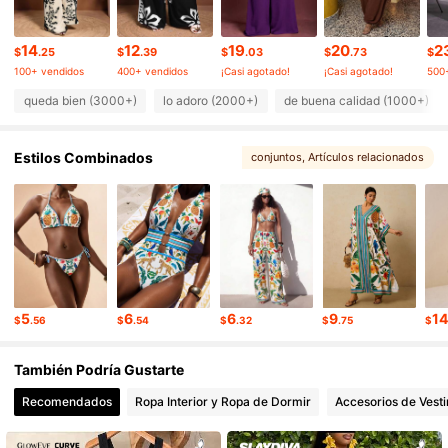
112K Seguidores
4.66
14
12
19
20
2
$
.25
$
.39
$
.03
$
.73
$
100+ vendidos
400+ vendidos
¡Casi agotado!
¡Casi agotado!
500
112K Seguidores
4.66
queda bien (3000+)
lo adoro (2000+)
de buena calidad (1000+)
Estilos Combinados
conjuntos
, Artículos relacionados
112K Seguidores
4.66
112K Seguidores
4.66
112K Seguidores
4.66
5
6
6
9
1
$
.56
$
.54
$
.32
$
.75
$
112K Seguidores
4.66
También Podría Gustarte
Recomendados
Ropa Interior y Ropa de Dormir
Accesorios de Vesti