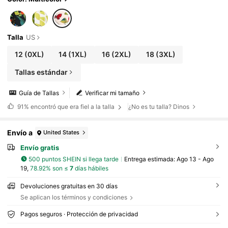
Talla
US
12
(0XL)
14
(1XL)
16
(2XL)
18
(3XL)
Tallas estándar
Guía de Tallas
Verificar mi tamaño
91%
encontró que era fiel a la talla
¿No es tu talla? Dinos
Envío a
United States
Envío gratis
500 puntos SHEIN si llega tarde
Entrega estimada:
Ago 13 - Ago
19,
78.92% son ≤
7
días hábiles
Devoluciones gratuitas en 30 días
Se aplican los términos y condiciones
Pagos seguros · Protección de privacidad