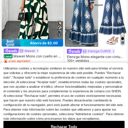
5
Ahorro de $2.00
Maweii
Elenzga CURVE
Maweii Mono con cuello en V
Elenzga Mono elegante con cintura
Local
estampado, con piernas acampana
ceñida, impresión ondulada y talla g
100+ vendidos
¡Casi agotado!
das y cintura ceñida, al estilo de va
rande en azul y blanco
24
200+ vendidos
$
.59
-11%
caciones francesas para el verano
Utilizamos cookies y tecnologías similares en nuestro sitio web para brindar el servicio
16
$
.19
-11%
que solicitas y ofrecerte la mejor experiencia de sitio web posible. Puedes "Rechazar
todo", "Aceptar todo" o establecer tu preferencia de cookies en cualquier momento a tu
elección. Al seleccionar "Aceptar todo", estableceremos todas las cookies opcionales,
que nos ayudan a analizar el tráfico, ofrecer funcionalidades mejoradas y personalizar
el contenido y los anuncios para complementar tu experiencia de compra con SHEIN.
Al seleccionar "Rechazar todo", permites el uso de cookies estrictamente necesarias
que hacen que nuestro sitio web funcione. Puedes desactivarlas cambiando la
configuración de tu navegador, pero esto puede afectar el funcionamiento del sitio web.
Para obtener más información sobre las cookies que utilizamos y para ajustar tus
configuraciones de cookies opcionales, selecciona "Administrar cookies". Para obtener
más información sobre cómo procesamos los datos que recopilamos,
Rechazar Todo