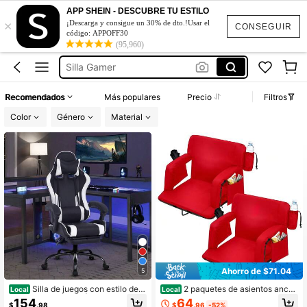
Pc Controller
APP SHEIN - DESCUBRE TU ESTILO
×
¡Descarga y consigue un 30% de dto.!Usar el
Sillas Para Gradas De Estadio
CONSEGUIR
código: APPOFF30
Silla Gamer
(95,960)
Sillas Gamer Hombre
Silla Gamer Azul
Recomendados
Más populares
Precio
Filtros
Pc Controller
Color
Género
Material
Sillas Para Gradas De Estadio
Ahorro de $71.04
5
Silla de juegos con estilo de c
2 paquetes de asientos ancho
Local
Local
arreras ergonómica | Silla de escrito
s para gradas con respaldo, sillas d
64
154
$
.96
-52%
$
.98