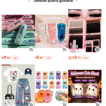
También podría gustarte
4
5
3
$
.50
$
.67
$
.75
-18%
-19%
-64%