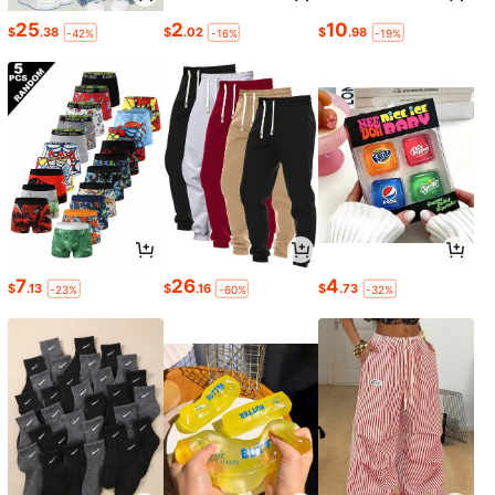
25
2
10
$
.38
$
.02
$
.98
-42%
-16%
-19%
7
26
4
$
.13
$
.16
$
.73
-23%
-60%
-32%