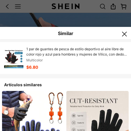
Similar
1 par de guantes de pesca de estilo deportivo al aire libre de
color rojo y azul para hombres y mujeres de Vilico, con dedos
divididos, almohadilla antideslizante para pantalla táctil, tela
Multicolor
transpirable y resistente al desgaste, adecuados para fitness,
$6.80
correr, levantamiento de pesas, voleibol, baloncesto,
bádminton, esquí, ciclismo, escalada, baile, campamento al
aire libre, pesca, guantes para bicicleta eléctrica
Artículos similares