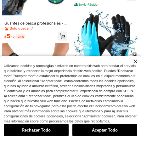
iertas para Anzuelos de Pesca
Envío Rápido
Guantes de pesca profesionales -
Ahorro de $0.68
Guantes de pesca antideslizantes,
Solo quedan 7
guantes de pesca en hielo resistent
Bolsa de pesca de alta calidad y du
Sombrero de pesca anti-mosquitos
5
es a pinchazos, adecuados para atr
$
.12
-28%
radera con soporte para varillas y m
100+ vendidos
con máscara facial, protector solar
#4 Más vendidos
en Accesorios de pesca
apar peces, limpiar, cazar, accesori
últiples compartimentos, diseño de
con malla transpirable, sombrero an
60+ vendidos
13
os de pesca
$
.30
-11%
cremallera premium, adecuada para
ti-insectos para pesca nocturna par
1
pesca y actividades al aire libre, pu
a mujeres, sombrero tipo cubo de pr
$
.22
-36%
ede almacenar accesorios de pesc
otección solar estilo nuevo, sombre
a, un regalo de pesca ideal para ho
ro para exteriores, regalo para el Dí
mbres y la opción perfecta para equ
a del Padre, graduación, regreso a c
Utilizamos cookies y tecnologías similares en nuestro sitio web para brindar el servicio
ipos de pesca.
lases, viajes y temporada
que solicitas y ofrecerte la mejor experiencia de sitio web posible. Puedes "Rechazar
Ahorro de $15.64
todo", "Aceptar todo" o establecer tu preferencia de cookies en cualquier momento a tu
1 par de guantes de trabajo té
elección. Al seleccionar "Aceptar todo", estableceremos todas las cookies opcionales,
Local
rmicos y cálidos de invierno COOL
que nos ayudan a analizar el tráfico, ofrecer funcionalidades mejoradas y personalizar
18
$
.35
-46%
JOB con agarre, guantes impermea
el contenido y los anuncios para complementar tu experiencia de compra con SHEIN.
bles recubiertos de goma para pant
Free Shipping
Al seleccionar "Rechazar todo", permites el uso de cookies estrictamente necesarias
alla táctil para congelador, almacén
que hacen que nuestro sitio web funcione. Puedes desactivarlas cambiando la
configuración de tu navegador, pero esto puede afectar el funcionamiento del sitio web.
Para obtener más información sobre las cookies que utilizamos y para ajustar tus
Guantes de pesca de 3 dedos, gua
configuraciones de cookies opcionales, selecciona "Administrar cookies". Para obtener
ntes deportivos transpirables antid
Mostrar artículos similares con stock
Solo quedan 7
Ver todo
más información sobre cómo procesamos los datos que recopilamos,
eslizantes para pesca con mosca,
3
pesca en el mar, entrega, escritura
$
.30
-11%
Rechazar Todo
Aceptar Todo
Lo sentimos, este producto está agotado.
Anillos de sujeción de cuero p
Local
ara cinturones, se ajusta al ancho d
#4 Mejor Calificado
en Accesorios de pesca
Solo quedan 9