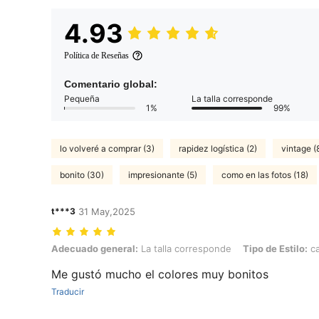
4.93
Política de Reseñas
Comentario global:
Pequeña
La talla corresponde
1%
99%
lo volveré a comprar (3)
rapidez logística (2)
vintage (
bonito (30)
impresionante (5)
como en las fotos (18)
t***3
31 May,2025
Adecuado general: La talla corresponde, Tipo de Estilo: cabeza de b
Adecuado general:
La talla corresponde
Tipo de Estilo:
ca
Me gustó mucho el colores muy bonitos
Traducir