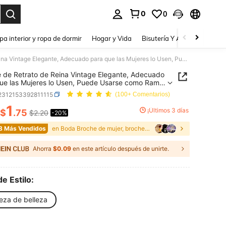
0
0
a. Press Enter to select.
pa interior y ropa de dormir
Hogar y Vida
Bisutería Y Accesorios
Be
Broche de Retrato de Reina Vintage Elegante, Adecuado para que las Mujeres lo Usen, Puede Usarse como Ramo de Novia de Boda Antiguo, Accesorio de Ropa o Joyería.
 de Retrato de Reina Vintage Elegante, Adecuado
ue las Mujeres lo Usen, Puede Usarse como Ramo
ia de Boda Antiguo, Accesorio de Ropa o Joyería.
j2312153392811115
(100+ Comentarios)
1
¡Últimos 3 días
$
.75
$2.20
-20%
ICE AND AVAILABILITY
8 Más Vendidos
en Boda Broche de mujer, broche de solapa y anillo
Ahorra
$0.09
en este artículo después de unirte.
de Estilo:
eza de belleza