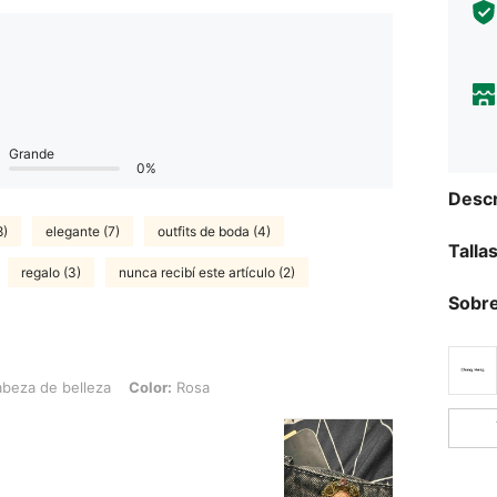
Grande
0%
Descr
8)
elegante (7)
outfits de boda (4)
Talla
regalo (3)
nunca recibí este artículo (2)
Sobre
elleza, Color: Rosa
beza de belleza
Color:
Rosa