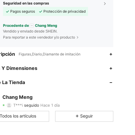
Seguridad en las compras
Pagos seguros
Protección de privacidad
Procedente de
Chang Meng
Vendido y enviado desde SHEIN.
Para reportar a este vendedor y/o producto
ipción
Figuras,Diario,Diamante de imitación
4.92
24
579
s Y Dimensiones
4.92
24
579
 La Tienda
4.92
24
579
Chang Meng
T***i
seguido
Hace 1 día
4.92
24
579
Calificación
Artículos
Seguidores
Todos los artículos
Seguir
4.92
24
579
4.92
24
579