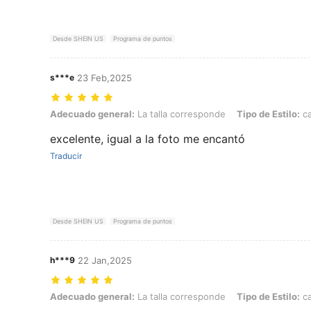
Desde SHEIN US
Programa de puntos
s***e
23 Feb,2025
Adecuado general: La talla corresponde, Tipo de Estilo: cabeza de b
Adecuado general:
La talla corresponde
Tipo de Estilo:
ca
excelente, igual a la foto me encantó
Traducir
Desde SHEIN US
Programa de puntos
h***9
22 Jan,2025
Adecuado general: La talla corresponde, Tipo de Estilo: cabeza de b
Adecuado general:
La talla corresponde
Tipo de Estilo:
ca