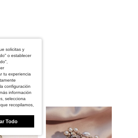
e solicitas y
odo" o establecer
do",
cer
r tu experiencia
ctamente
la configuración
 más información
es, selecciona
 que recopilamos,
ar Todo