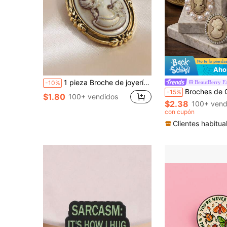
Aho
1 pieza Broche de joyería con cabeza de mujer en estilo palaciego vintage con relieve, accesorio para vestidos, ropa, bolsos, mochilas, camisas, chaquetas, ropa de Navidad, Halloween, regalos divertidos y lindos para maestros
BeautBerry F
-10%
Broches de Cameo de Esmalte Vintage - Pines de Dama Victoriana para Mujeres Unisex Acce
-15%
$1.80
100+ vendidos
$2.38
100+ vend
con cupón
Clientes habitua