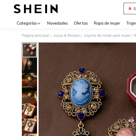
S
Use up 
Categorías
Novedades
Ofertas
Ropa de mujer
Traje
Página principal
Joyas & Relojes
Joyería de moda para mujer
B
/
/
/