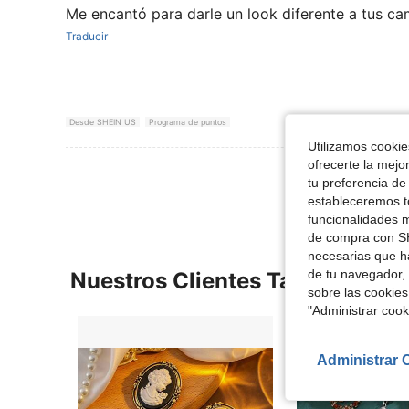
Me encantó para darle un look diferente a tus ca
Traducir
Desde SHEIN US
Programa de puntos
Utilizamos cookies
ofrecerte la mejo
Ver Más Re
tu preferencia de
estableceremos to
funcionalidades m
de compra con SH
necesarias que h
de tu navegador, 
Nuestros Clientes También Vie
sobre las cookies
"Administrar coo
Administrar 