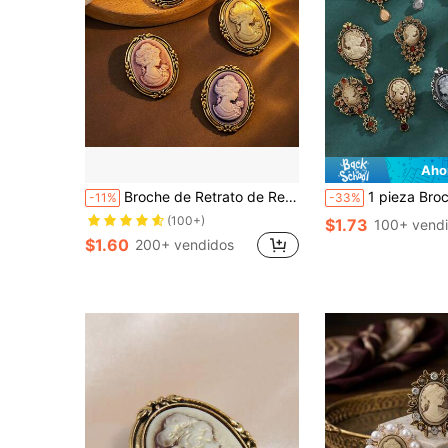
Aho
Broche de Retrato de Reina Vintage, Estilo Bohemio, Broche de Vacaciones, Regalo de Fiesta
1 pieza Broche con forma de cabeza de mujer elegante vintage, accesorio de vestido de mujer de moda personalizado, adecuado para accesorios de vestido de fiesta y bod
-11%
-33%
(100+)
$1.73
100+ vend
$1.60
200+ vendidos