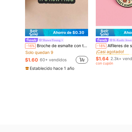
Ahorro de $0.30
Aho
ShawnYoung
K-Kashi Jewe
#10 Más vendidos
Broche de esmalte con texto sarcástico y divertido, color negro y verde menta, alfiler de metal con cita para mochila y chaqueta
Alfileres de solapa esmaltados y broches insignia para mochilas
-16%
-18%
¡Casi agotado!
Solo quedan 9
#10 Más vendidos
#10 Más vendidos
¡Casi agotado!
¡Casi agotado!
$1.64
2.3k+ vend
$1.60
60+ vendidos
#10 Más vendidos
con cupón
¡Casi agotado!
Establecido hace 1 año