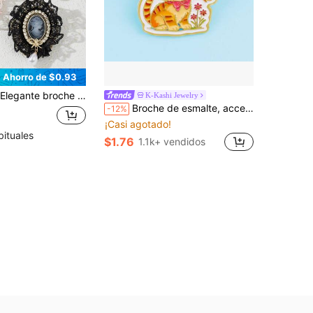
Ahorro de $0.93
no con tela floral, con relieve y adornado con rhinestones, joya de lujo como regalo para mujeres, apto para uso diario
K-Kashi Jewelry
Broche de esmalte, accesorio de joyería de moda, regalo para mujeres
-12%
¡Casi agotado!
bituales
$1.76
1.1k+ vendidos