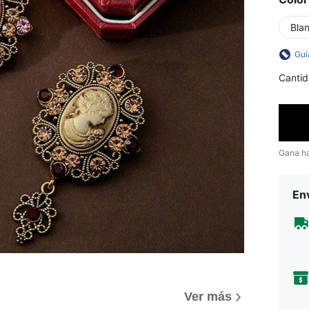
Bla
Guí
Cantid
Gana h
Env
Ver más