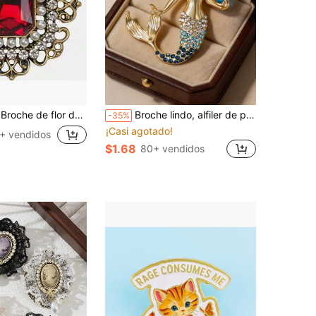
oración para boda y fiesta nupcial, accesorio de ropa para el Día de San Valentín, adecuado para Navidad, Halloween y otras ocasiones, lindo y divertido, gran regalo para amigos y maestros
Broche lindo, alfiler de personaje de dibujos animados de aleación con diamante, adecuado para bolsos, regalo del Día del Maestro, regalo del Día de la Madre, alfiler y broche, colgante de bolso, accesorios, broche para mujer, broche para mujer
-35%
¡Casi agotado!
+ vendidos
$1.68
80+ vendidos