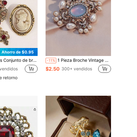
Ahorro de $0.95
s vintage con relieve de rhinestone, diseño elegante para mujer
1 Pieza Broche Vintage Con Incrustaciones De Diamantes De Imitación Y Detalle En Perlas Falsas. Accesorio De Alfiler Para Regalo De Fiesta O Festival
-11%
$2.50
vendidos
300+ vendidos
e retorno