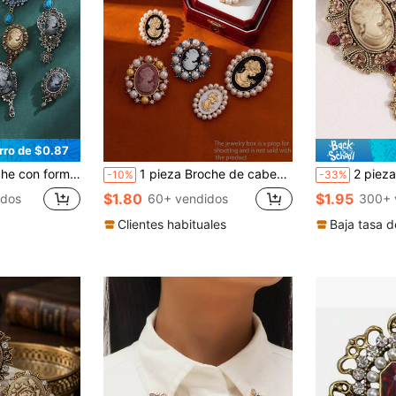
rro de $0.87
a, pasador para ropa, bolso, mochila para la escuela, oficina, camisas, chaquetas, joyería, regalos navideños, disfraces, accesorios de bolso, regalos para maestros
1 pieza Broche de cabeza de mujer con incrustación de perlas de aleación, accesorio de ropa estilo minimalista europeo/francés/real, alfiler de solapa único
2 piezas Conjunto de broche
-10%
-33%
$1.80
$1.95
idos
60+ vendidos
300+ 
Clientes habituales
Baja tasa d