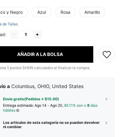
nco y Negro
Azul
Rosa
Amarillo
a de Tallas
ad:
AÑADIR A LA BOLSA
asta
1
puntos SHEIN calculados al finalizar la compra.
ío a
Columbus, OHIO, United States
Envío gratis(Pedidos ≥ $15.00)
Entrega estimada:
Ago 14 - Ago 20,
85.11% son ≤
8
días
hábiles
Los artículos de esta categoría no se pueden devolver
ni cambiar