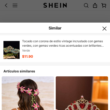
Similar
Tocado con corona de estilo vintage incrustado con gemas
verdes, con gemas verdes ricas acentuadas con brillantes
rhinestones, que desbloquean un aspecto de princesa
Verde
soñadora, adecuado para ocasiones casuales, de actuación,
$11.90
de fiesta y formales, accesorios para el cabello, accesorios
de novia
Artículos similares