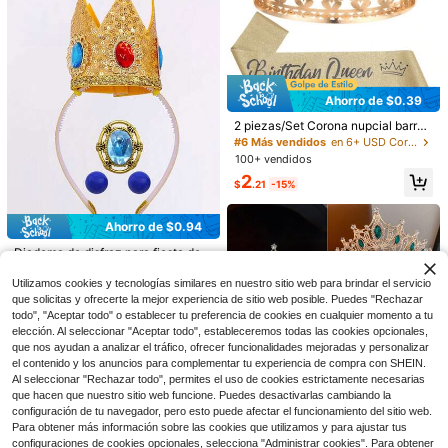
Ahorro de $0.39
2 piezas/Set Corona nupcial barroc
a + Correa para el hombro, Set "Rei
#6 Más vendidos
en 6+ USD Coronas y coronas
na de cumpleaños", Tocado de cor
100+ vendidos
ona nupcial, Boda/Cumpleaños/Fie
Ahorro de $0.50
2
3/1 pieza Peine de pelo francés, her
sta de Navidad, Adecuado para muj
$
.21
-15%
ramienta de peinado de moño para
eres, Tocado para fiesta de máscar
10/30/60/100/110 piezas Pinzas d
#10 Más vendidos
en 2~3 USD Moño y horquilla
mujer, estilo INS, esencial para toda
as, Coronas, Tiara, Enredadera par
e pelo BB con estrella de cinco punt
800+ vendidos
100+ vendidos
s las estaciones, accesorio de mod
a el cabello, Accesorios
as de colores para mujer, pinzas lin
Ahorro de $0.94
1
1
#6 Más vendidos
en 0~4 USD Coronas y coronas
a para el cabello para ir al trabajo/ci
$
.20
-29%
con cupón
das y dulces para el flequillo lateral,
$
.80
-10%
ta/uso diario, extensión de moño
¡Casi agotado!
adecuadas para peinados de mujer,
Diadema de disfraz para fiesta de c
accesorios de moda, uso diario, pla
umpleaños, corona de princesa, pe
#6 Más vendidos
#6 Más vendidos
en 0~4 USD Coronas y coronas
en 0~4 USD Coronas y coronas
ya, boda, salida nocturna, accesori
ndientes con insignia, accesorios p
Utilizamos cookies y tecnologías similares en nuestro sitio web para brindar el servicio
500+ vendidos
¡Casi agotado!
¡Casi agotado!
os para el cabello de niñas, pinzas
ara disfrazarse, accesorios para el
que solicitas y ofrecerte la mejor experiencia de sitio web posible. Puedes "Rechazar
#6 Más vendidos
en 0~4 USD Coronas y coronas
3
para el cabello, pinzas de garra, ad
cabello para juegos de rol
$
.26
-22%
con cupón
todo", "Aceptar todo" o establecer tu preferencia de cookies en cualquier momento a tu
¡Casi agotado!
ornos para la cabeza, vacaciones, r
elección. Al seleccionar "Aceptar todo", estableceremos todas las cookies opcionales,
egalos festivos
que nos ayudan a analizar el tráfico, ofrecer funcionalidades mejoradas y personalizar
el contenido y los anuncios para complementar tu experiencia de compra con SHEIN.
Al seleccionar "Rechazar todo", permites el uso de cookies estrictamente necesarias
que hacen que nuestro sitio web funcione. Puedes desactivarlas cambiando la
configuración de tu navegador, pero esto puede afectar el funcionamiento del sitio web.
Para obtener más información sobre las cookies que utilizamos y para ajustar tus
configuraciones de cookies opcionales, selecciona "Administrar cookies". Para obtener