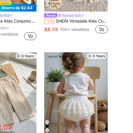
Ahorro de $2.64
ide Kids
Vintaside Kids
ores suaves: beige, blanco y rosa, de estilo minimalista, corte holgado, adecuado para juegos al aire libre, comodidad en el hogar y adaptable a varias ocasiones de fiesta
SHEIN Vintaside Kids Conjunto de 4 piezas casual y versátil de shorts lindos para niñas bebé, verano
-11%
100+)
$8.79
100+ vendidos
vendidos
0-3 Years
0-3 Years