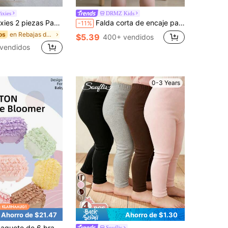
ixies
DRMZ Kids
n textura arrugada para niña/niño, pantalones rectos, pantalones casuales versátiles, múltiples piezas, estilo de vacaciones
Falda corta de encaje para bebé niña, ropa de verano para niñas, pantalones cortos de moda y elegantes para niños pequeños
-11%
en Rebajas de verano Pantalones de bebé niña
os
$5.39
400+ vendidos
vendidos
0-3 Years
13
Ahorro de $21.47
Ahorro de $1.30
 6 bragas de algodón lindas para niñas, tela cómoda, suave y transpirable, adecuadas como regalo de cumpleaños y para todas las estaciones.
Souflis