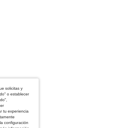
e solicitas y
odo" o establecer
do",
cer
r tu experiencia
ctamente
la configuración