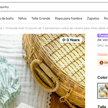
quishy
and down arrow keys to navigate search Búsqueda reciente and Busca y Encuentr
s de baño
Niños
Talla Grande
Ropa para hombre
Zapatos
Ro
ña
/
0-3 Years
de ver
blanco
SKU: s
adecua
hogar 
Desde
PR
fiesta
Color
Talla