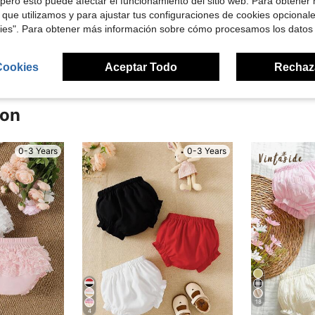
pero esto puede afectar el funcionamiento del sitio web. Para obtener
 que utilizamos y para ajustar tus configuraciones de cookies opcional
kies". Para obtener más información sobre cómo procesamos los datos
señas
Cookies
Aceptar Todo
Rechaz
ron
0-3 Years
0-3 Years
18
4