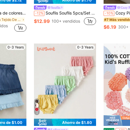
Souflis
Cozy P
elasticidad, adecuados para uso diario en todas las estaciones, regreso a casa, comodidad fácil, uso casual
Souflis Souflis 5pcs/Set Calzoncillos de entrenamiento delgados de verano para niñas bebé, casuales y lindos, sin rozaduras, ropa interior triangular
Cozy Pixies 2 piezas Pantalones anchos de pierna suelta co
-12%
-10%
en Tejido De Punto Pantalones de bebé niña
#7 Más vendid
$12.99
100+ vendidos
idos
$6.19
300+ 
0-3 Years
0-3 Years
4
rro de $1.00
Ahorro de $1.80
Paquete de
Lullasweet