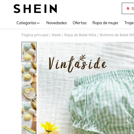
S
Use up 
Categorías
Novedades
Ofertas
Ropa de mujer
Traje
Página principal
Bebé
Ropa de Bebé Niña
Bottoms de Bebé Ni
/
/
/