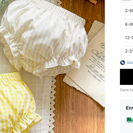
3-6
6-9
12-
2-3
Guí
Gana h
Env