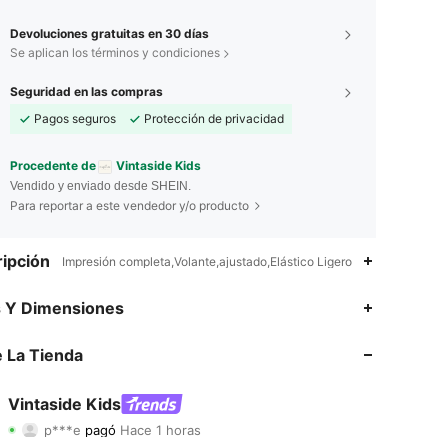
Devoluciones gratuitas en 30 días
Se aplican los términos y condiciones
Seguridad en las compras
Pagos seguros
Protección de privacidad
Procedente de
Vintaside Kids
Vendido y enviado desde SHEIN.
Para reportar a este vendedor y/o producto
ipción
Impresión completa,Volante,ajustado,Elástico Ligero
4.92
4.5K
620K
s Y Dimensiones
4.92
4.5K
620K
 La Tienda
4.92
4.5K
620K
Vintaside Kids
p***e
pagó
Hace 1 horas
s***o
seguido
Hace 4 horas