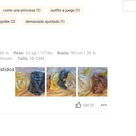
como una princesa (1)
outfits a juego (1)
uible (2)
demasiado ajustado (1)
 53 kg / 117 lbs, Busto: 90 cm / 35 in, Cintura: 60 cm / 24 in, Caderas: 95 cm / 37
60 in
Peso:
53 kg / 117 lbs
Busto:
90 cm / 35 in
ticolor
Talla:
18-24M
estidos
Útil (1)