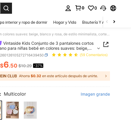
0
0
a. Press Enter to select.
pa interior y ropa de dormir
Hogar y Vida
Bisutería Y Accesorios
Be
Vintaside Kids Conjunto de 3 pantalones cortos de verano para niñas bebé en colores suaves: beige, blanco y rosa, de estilo minimalista, corte holgado, adecuados para jugar al aire libre, comodidad en el hogar y adaptables fácilmente a varias ocasiones de fiesta
Vintaside Kids Conjunto de 3 pantalones cortos
ano para niñas bebé en colores suaves: beige,
 y rosa, de estilo minimalista, corte holgado,
a260126105272716439450
(59 Comentarios)
dos para jugar al aire libre, comodidad en el
6
y adaptables fácilmente a varias ocasiones de
$
.50
$10.29
-37%
ICE AND AVAILABILITY
Ahorra
$0.32
en este artículo después de unirte.
:
Multicolor
Imagen grande