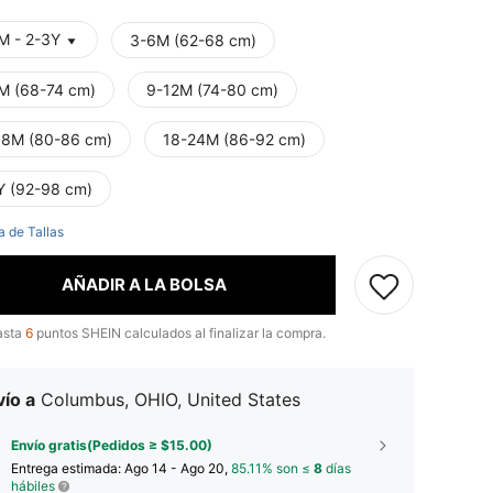
M - 2-3Y
3-6M (62-68 cm)
M (68-74 cm)
9-12M (74-80 cm)
18M (80-86 cm)
18-24M (86-92 cm)
Y (92-98 cm)
a de Tallas
AÑADIR A LA BOLSA
asta
6
puntos SHEIN calculados al finalizar la compra.
ío a
Columbus, OHIO, United States
Envío gratis(Pedidos ≥ $15.00)
Entrega estimada:
Ago 14 - Ago 20,
85.11% son ≤
8
días
hábiles