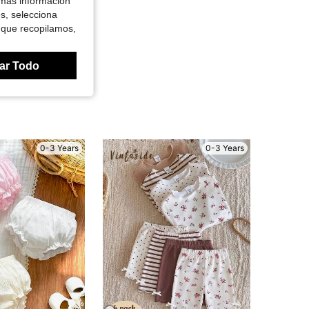
 más información
es, selecciona
 que recopilamos,
ar Todo
0-3 Years
0-3 Years