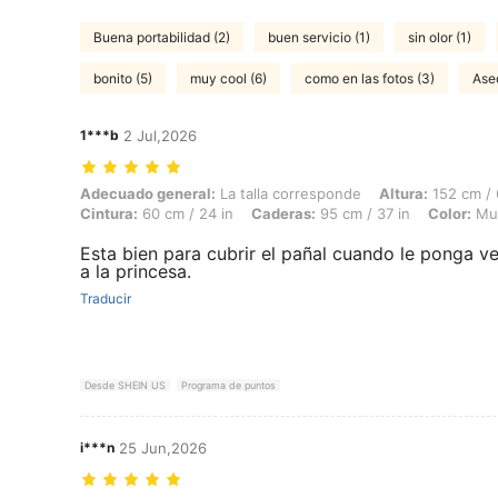
Buena portabilidad (2)
buen servicio (1)
sin olor (1)
bonito (5)
muy cool (6)
como en las fotos (3)
Aseq
1***b
2 Jul,2026
Adecuado general: La talla corresponde, Altura: 152 cm / 60 in, Peso:
Adecuado general:
La talla corresponde
Altura:
152 cm / 
Cintura:
60 cm / 24 in
Caderas:
95 cm / 37 in
Color:
Mul
Esta bien para cubrir el pañal cuando le ponga v
a la princesa.
Traducir
Desde SHEIN US
Programa de puntos
i***n
25 Jun,2026