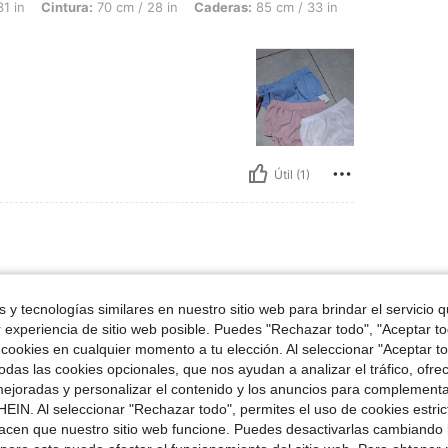
ra: 70 cm / 28 in, Caderas: 85 cm / 33 in, Color: Multicolor, Talla: 12-18M
1 in
Cintura:
70 cm / 28 in
Caderas:
85 cm / 33 in
Útil (1)
ulticolor, Talla: 9-12M
bs
Color:
Multicolor
Talla:
9-12M
 y tecnologías similares en nuestro sitio web para brindar el servicio qu
recomendado 10/10
r experiencia de sitio web posible. Puedes "Rechazar todo", "Aceptar t
 cookies en cualquier momento a tu elección. Al seleccionar "Aceptar to
das las cookies opcionales, que nos ayudan a analizar el tráfico, ofre
ejoradas y personalizar el contenido y los anuncios para complementa
EIN. Al seleccionar "Rechazar todo", permites el uso de cookies estri
acen que nuestro sitio web funcione. Puedes desactivarlas cambiando 
Útil (0)