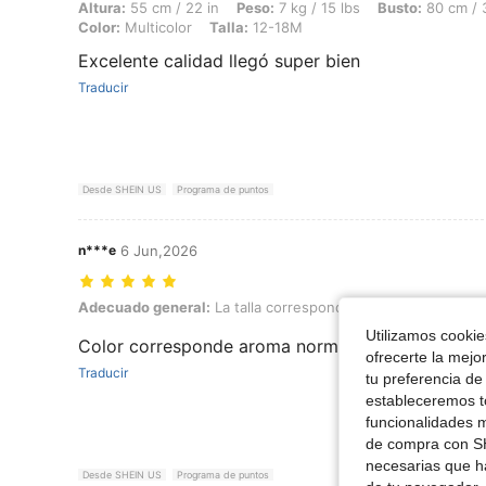
Altura: 55 cm / 22 in, Peso: 7 kg / 15 lbs, Busto: 80 cm / 31 in, Cintu
Altura:
55 cm / 22 in
Peso:
7 kg / 15 lbs
Busto:
80 cm / 3
Color:
Multicolor
Talla:
12-18M
Excelente calidad llegó super bien
Traducir
Desde SHEIN US
Programa de puntos
n***e
6 Jun,2026
Adecuado general: La talla corresponde, Peso: 7 kg / 15 lbs, Color: M
Adecuado general:
La talla corresponde
Peso:
7 kg / 15 l
Utilizamos cookies
Color corresponde aroma normal fiel a la talla 
ofrecerte la mejo
Traducir
tu preferencia de
estableceremos to
funcionalidades m
de compra con SH
necesarias que h
Desde SHEIN US
Programa de puntos