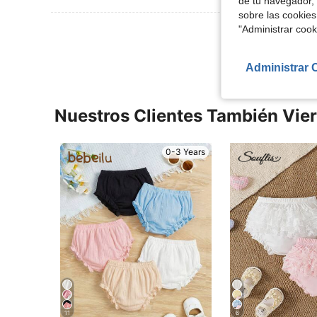
de tu navegador, 
sobre las cookies
"Administrar coo
Ver Más Re
Administrar 
Nuestros Clientes También Vie
0-3 Years
11
6