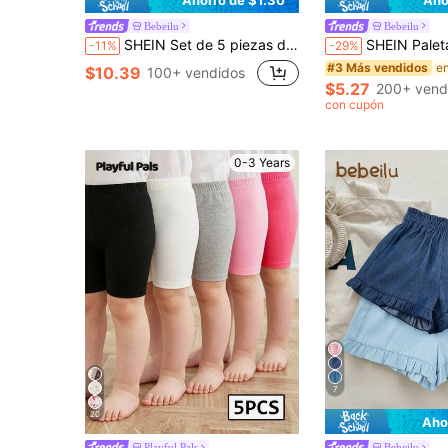
Bebeilu
Bebeilu
SHEIN Set de 5 piezas de shorts de punto de unicolor con cintura elástica para niña
SHEIN Paleta de colores suaves, patrón floral bohemio y de lunares, leggings cómodos y lindos para bebé niña con 
-11%
-29%
#3 Más vendidos
$10.39
100+ vendidos
$5.27
200+ vend
con cupón
0-3 Years
7
20
Aho
Playful Pals
Bebeilu