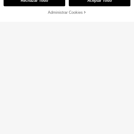
Rechazar Todo
Aceptar Todo
Lo sentimos, este producto está agotado.
Administrar Cookies
AGOTADO