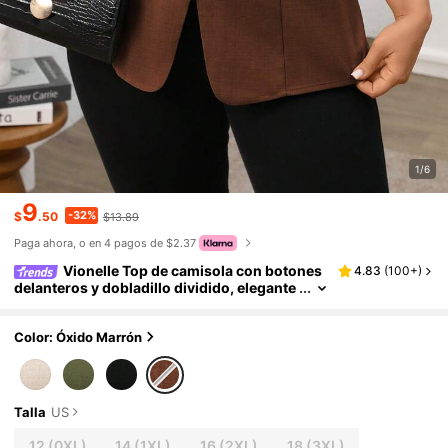
1/6
9
-32%
$
.50
$13.89
Paga ahora, o en 4 pagos de $2.37
Vionelle Top de camisola con botones
4.83
(
100+
)
delanteros y dobladillo dividido, elegante
estilo francés, adecuado para ir al trabajo,
tomar el té por la tarde o fiestas
Color: Óxido Marrón
Talla
US
12
(0XL)
14
(1XL)
16
(2XL)
18
(3XL)