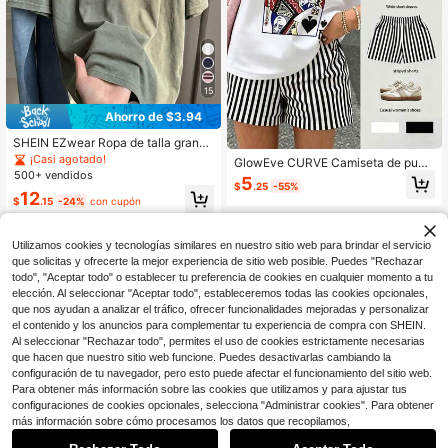
15
Ahorro de $3.94
SHEIN EZwear Ropa de talla grande
para primavera/verano, camiseta d
¡Casi agotado!
GlowEve CURVE Camiseta de punt
e manga corta con cuello en V de aj
500+ vendidos
o de cuello redondo con estampado
5
uste holgado con lavado ácido des
$
.25
-55%
popular, corte holgado y casual par
12
gastado, de tela de algodón, para pr
$
.15
-24%
con cupón
a mujer de talla grande
imavera/verano
Utilizamos cookies y tecnologías similares en nuestro sitio web para brindar el servicio
que solicitas y ofrecerte la mejor experiencia de sitio web posible. Puedes "Rechazar
todo", "Aceptar todo" o establecer tu preferencia de cookies en cualquier momento a tu
elección. Al seleccionar "Aceptar todo", estableceremos todas las cookies opcionales,
que nos ayudan a analizar el tráfico, ofrecer funcionalidades mejoradas y personalizar
Mostrar artículos similares con stock
Ver todo
el contenido y los anuncios para complementar tu experiencia de compra con SHEIN.
Al seleccionar "Rechazar todo", permites el uso de cookies estrictamente necesarias
que hacen que nuestro sitio web funcione. Puedes desactivarlas cambiando la
configuración de tu navegador, pero esto puede afectar el funcionamiento del sitio web.
Para obtener más información sobre las cookies que utilizamos y para ajustar tus
configuraciones de cookies opcionales, selecciona "Administrar cookies". Para obtener
más información sobre cómo procesamos los datos que recopilamos,