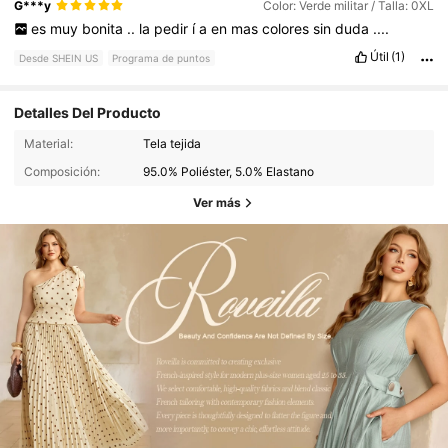
G***y
Color: Verde militar / Talla: 0XL
es
muy
bonita
..
la
pedir
í
a
en
mas
colores
sin
duda
....
Útil
(1)
Desde SHEIN US
Programa de puntos
Detalles Del Producto
Material:
Tela tejida
Composición:
95.0% Poliéster, 5.0% Elastano
Ver más
92K Seguidores
4.67