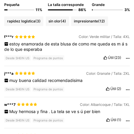
Pequeña
La talla corresponde
Grande
11%
86%
3%
rapidez logística
(3)
sin olor
(4)
impresionante
(12)
f***r
Color: Verde militar / Talla: 4XL
estoy
enamorada
de
esta
blusa
de
como
me
queda
es
m
á
s
de
lo
que
esperaba
Útil
(23)
Desde SHEIN US
Programa de puntos
j***a
Color: Granate / Talla: 2XL
muy
buena
calidad
recomendadisima
Útil
(2)
Desde SHEIN US
Programa de puntos
w***7
Color: Albaricoque / Talla: 1XL
Muy
hermosa
y
fina
.
La
tela
se
ve
s
ú
per
bien
Útil
(1)
Desde SHEIN US
Programa de puntos