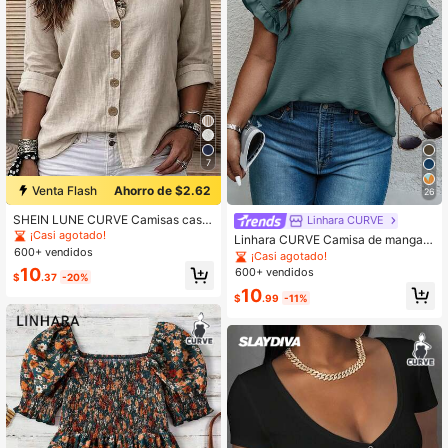
7
Venta Flash
Ahorro de $2.62
26
SHEIN LUNE CURVE Camisas casu
Linhara CURVE
ales de resort tejidas de talla grand
¡Casi agotado!
Linhara CURVE Camisa de manga c
e para las estaciones de primavera
600+ vendidos
orta con volantes y unicolor de talla
¡Casi agotado!
y otoño
grande para verano
10
600+ vendidos
$
.37
-20%
10
$
.99
-11%