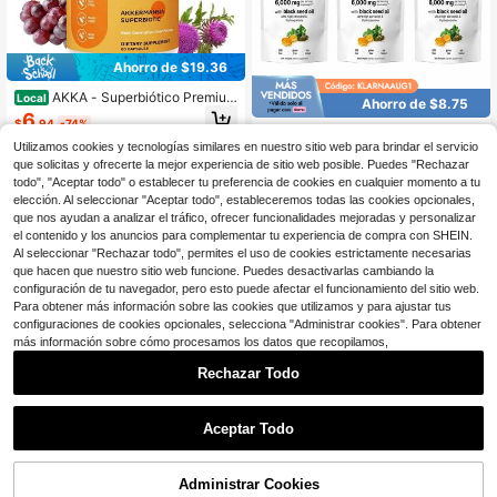
Ahorro de $19.36
AKKA - Superbiótico Premium
Local
Ahorro de $8.75
para la Limpieza, Desintoxicación y
6
$
.94
-74%
Reparación del Hígado, Salud Intest
3 PCS Oregano Oil With Blac
Local
inal, Cardo Mariano
k Seed Oil, 300 Count | 2 In 1 Form
Utilizamos cookies y tecnologías similares en nuestro sitio web para brindar el servicio
Envío Rápido
21
$
.24
-29%
ulated With Black Seed Oil | 4X Stre
que solicitas y ofrecerte la mejor experiencia de sitio web posible. Puedes "Rechazar
ngth Carvacrol & Thymoquinone | P
todo", "Aceptar todo" o establecer tu preferencia de cookies en cualquier momento a tu
Envío Rápido
Free Shipping
lant Based
elección. Al seleccionar "Aceptar todo", estableceremos todas las cookies opcionales,
que nos ayudan a analizar el tráfico, ofrecer funcionalidades mejoradas y personalizar
el contenido y los anuncios para complementar tu experiencia de compra con SHEIN.
Al seleccionar "Rechazar todo", permites el uso de cookies estrictamente necesarias
que hacen que nuestro sitio web funcione. Puedes desactivarlas cambiando la
configuración de tu navegador, pero esto puede afectar el funcionamiento del sitio web.
Para obtener más información sobre las cookies que utilizamos y para ajustar tus
configuraciones de cookies opcionales, selecciona "Administrar cookies". Para obtener
más información sobre cómo procesamos los datos que recopilamos,
Rechazar Todo
Ahorro de $7.75
1
0
VPOAJ Multiplicador de hidra
Aceptar Todo
Local
Ahorro de $9.04
tación intravenosa líquida - Sueño
60+ vendidos
de naranja y vainilla - Sobres de hid
VPOAJ Suplemento de desint
6
Local
$
.55
-54%
ratación en polvo | Mezcla para be
oxicación cetogénica Desintoxicaci
400+ vendidos
Administrar Cookies
bida con electrolitos en polvo | Prác
ón y limpieza natural
Envío Rápido