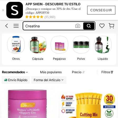
Colageno Para Mujer
APP SHEIN - DESCUBRE TU ESTILO
×
¡Descarga y consigue un 30% de dto.!Usar el
CONSEGUIR
Uros Vaginal
código: APPOFF30
(95,960)
Creatina
Magnesio Complex
Creatina Monohidratada En Polvo
Colageno Para Mujer
Uros Vaginal
Otros
Cápsula
Pegajoso
Polvo
Líquido
Recomendados
Más populares
Precio
Filtros
Envío Rápido
Forma del Artículo