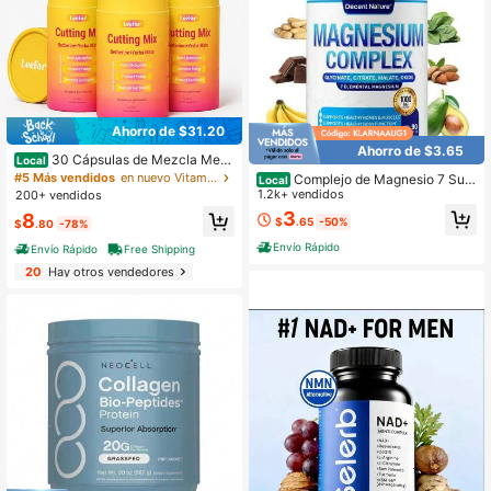
Ahorro de $31.20
Ahorro de $3.65
30 Cápsulas de Mezcla Meta
Local
bólica LeeFar en Polvo - Mezcla de
#5 Más vendidos
en nuevo Vitaminas/Minerales
Complejo de Magnesio 7 Supl
Local
Bebida para Definición - Berberina,
emento de Magnesio Elemental 100
1.2k+ vendidos
200+ vendidos
Cromo, FOS, Yerba Mate
0mg – Glicinato de Magnesio, Uso
3
8
$
.65
-50%
Diario
$
.80
-78%
Envío Rápido
Envío Rápido
Free Shipping
20
Hay otros vendedores