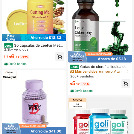
Ahorro de $18.33
30 cápsulas de LeeFar Metab
Local
olic Blend Powder - Mezcla para be
2.3k+ vendidos
bida para definir músculos - Berberi
6
$
.97
-72%
na, cromo, FOS, yerba mate
Ahorro de $5.18
Envío Rápido
Gotas de clorofila líquida de 5
Local
7 g (2 oz), sin OGM, sabor natural a
#2 Más vendidos
en nuevo Vitaminas/Minerales
menta, de Horbaach.
200+ vendidos
5
$
.12
-50%
Envío Rápido
Ahorro de $41.00