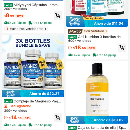
Miriyalyad Cápsulas Lemme
Local
Burn AMPK Activator, extracto de té
200+ vendidos
verde con vitamina B6 y B12, suple
8
$
.99
-82%
mento dietético diario sin gluten par
a mujeres y hombres, 60 cápsulas.
Envío Rápido
Free Shipping
Ahorro de $11.04
1
Hay otros vendedores
Goli Nutrition
Goli Nutrition 3 botellas del se
Local
t trio talla grande vendido de gomita
600+ vendidos
s Goli Zero Sugar, 60 unidades por
18
$
.96
-37%
botella
Envío Rápido
Free Shipping
Ahorro de $22.87
Complejo de Magnesio Paque
Local
te de 3 - 270 Cápsulas | Fórmula de
¡Casi agotado!
alta absorción 8 en 1 de 1000mg | A
300+ vendidos
poyo para el sueño, la calma y la re
14
cuperación muscular | Mejor paque
$
.38
-61%
Ahorro de $19.02
te de valor, vegano y sin OGM
Envío Rápido
Free Shipping
Caja de fantasía de ella | Spla
Local