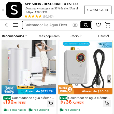
Calentador De Agua Eléctrico Para Baños
APP SHEIN - DESCUBRE TU ESTILO
×
Calentador De Agua
¡Descarga y consigue un 30% de dto.!Usar el
CONSEGUIR
código: APPOFF30
(95,960)
Calentador De Agua Eléctrico
Calentador De Agua Electrico Para Duchas
Calentador De Agua Para Duchas
Recomendados
Más populares
Precio
Filtros
Calentador De Agua Eléctrico Para Baños
Calentador De Agua
Ahorro de $211.79
Ahorro de $36.68
Calentador de agua eléctrico
Calentador de agua eléctrico
Local
Local
190
36
instantáneo con tanque de 18 galon
sin tanque Lianfengymx 110V, 300
$
.91
-53%
$
.72
-50%
es, 1.6 kW, sin tanque, con pantalla
0W Instantáneo portátil de agua cal
LED y control de perilla, resistente a
iente a pedido para fregadero, coci
4-5 días hábiles
Free Shipping
Free Shipping
l agua IPX4, conexión lateral, calent
na de autocaravana, camping, pant