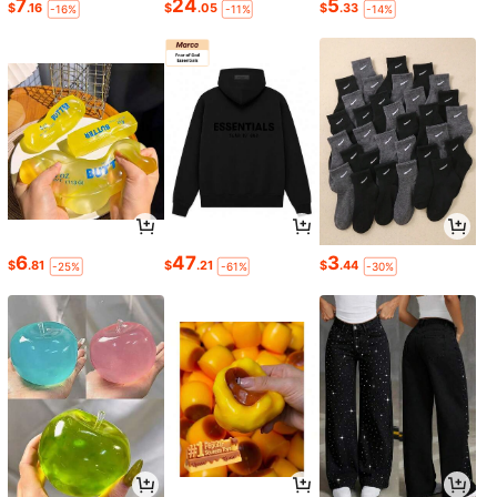
7
24
5
$
.16
$
.05
$
.33
-16%
-11%
-14%
6
47
3
$
.81
$
.21
$
.44
-25%
-61%
-30%