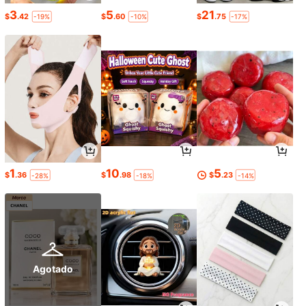
3
5
21
$
.42
$
.60
$
.75
-19%
-10%
-17%
1
10
5
$
.36
$
.98
$
.23
-28%
-18%
-14%
Agotado