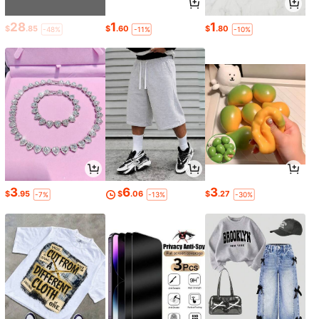
28
1
1
$
.85
$
.60
$
.80
-48%
-11%
-10%
3
6
3
$
.95
$
.06
$
.27
-7%
-13%
-30%