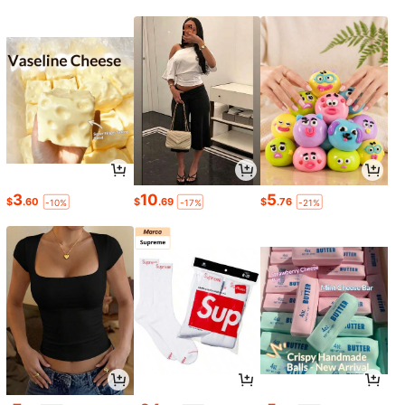
taurantes. Utensilios de cocina dora
dos elegantes para familias, adultos
y parejas. Utensilios de comedor re
utilizables y fáciles de limpiar, acce
sorios de cocina y artículos esencia
les para el comedor.
3
10
5
$
.60
$
.69
$
.76
-10%
-17%
-21%