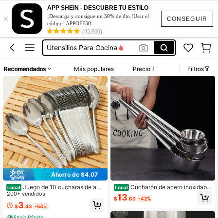
Cosas De Cocina
APP SHEIN - DESCUBRE TU ESTILO
×
Cucharas Para Comer
¡Descarga y consigue un 30% de dto.!Usar el
CONSEGUIR
código: APPOFF30
Cucharas De Cocina
(95,960)
Utensilios Para Cocina
Cucharas Grandes
Recomendados
Más populares
Precio
Filtros
Cosas De Cocina
Cucharas Para Comer
Ahorro de $4.07
Juego de 10 cucharas de ace
Cucharón de acero inoxidable
Local
Local
ro inoxidable: cucharas multiusos d
200+ vendidos
304 de 35/45/65cm, cuchara para
13
$
.60
-42%
e mango largo para servir en casa,
gachas, cuchara de agua de mango
3
$
.43
-54%
cocina, restaurante, hotel y uso diar
largo para comedor y restaurante
io.
Envío Rápido