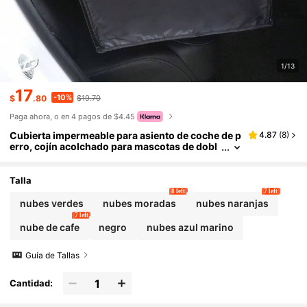
1/13
17
-10%
$
.80
$19.70
Paga ahora, o en 4 pagos de $4.45
Cubierta impermeable para asiento de coche de p
4.87
(
8
)
erro, cojín acolchado para mascotas de dobl
e capa y grosor, plegable y almacenable para
jaula de coche
Talla
8 left
7 left
nubes verdes
nubes moradas
nubes naranjas
7 left
nube de cafe
negro
nubes azul marino
Guía de Tallas
Cantidad: