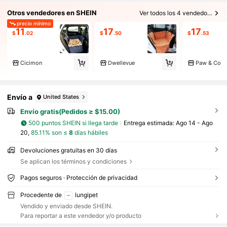
Otros vendedores en SHEIN
Ver todos los 4 vendedores
precio mínimo
11
17
17
$
.02
$
.50
$
.53
Cicimon
Dwellevue
Paw & Co
Envío a
United States
Envío gratis(Pedidos ≥ $15.00)
500 puntos SHEIN si llega tarde
Entrega estimada:
Ago 14 - Ago
20,
85.11% son ≤
8
días hábiles
Devoluciones gratuitas en 30 días
Se aplican los términos y condiciones
Pagos seguros · Protección de privacidad
Procedente de
lungipet
Vendido y enviado desde SHEIN.
Para reportar a este vendedor y/o producto