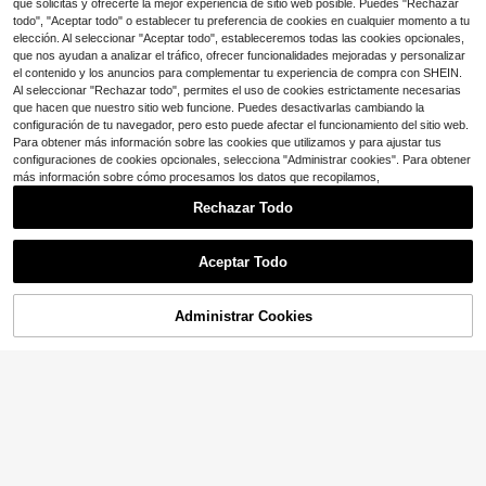
$
.19
-33%
que solicitas y ofrecerte la mejor experiencia de sitio web posible. Puedes "Rechazar
ra perro, accesorio para asiento tras
n gancho de seguridad y hebilla, as
ero, almohadilla trasera antisucieda
todo", "Aceptar todo" o establecer tu preferencia de cookies en cualquier momento a tu
a de mano/bandolera, tela de pana,
d, suministros para mascotas.
se adapta a los asientos delanteros/
elección. Al seleccionar "Aceptar todo", estableceremos todas las cookies opcionales,
traseros del coche, uso en múltiples
que nos ayudan a analizar el tráfico, ofrecer funcionalidades mejoradas y personalizar
escenarios (cafetería/parque/exteri
el contenido y los anuncios para complementar tu experiencia de compra con SHEIN.
or)
Al seleccionar "Rechazar todo", permites el uso de cookies estrictamente necesarias
que hacen que nuestro sitio web funcione. Puedes desactivarlas cambiando la
configuración de tu navegador, pero esto puede afectar el funcionamiento del sitio web.
Para obtener más información sobre las cookies que utilizamos y para ajustar tus
configuraciones de cookies opcionales, selecciona "Administrar cookies". Para obtener
más información sobre cómo procesamos los datos que recopilamos,
Rechazar Todo
Aceptar Todo
Administrar Cookies
¡10% DE DESCUENTO!
AÑADIR A LA BOLSA