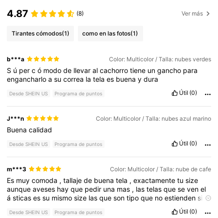
4.87
(8)
Ver más
Tirantes cómodos
(1)
como en las fotos
(1)
b***a
Color: Multicolor / Talla: nubes verdes
S
ú
per
c
ó
modo
de
llevar
al
cachorro
tiene
un
gancho
para
engancharlo
a
su
correa
la
tela
es
buena
y
dura
Útil
(0)
Desde SHEIN US
Programa de puntos
J***n
Color: Multicolor / Talla: nubes azul marino
Buena
calidad
Útil
(0)
Desde SHEIN US
Programa de puntos
m***3
Color: Multicolor / Talla: nube de cafe
Es
muy
comoda
,
tallaje
de
buena
tela
,
exactamente
tu
size
aunque
aveses
hay
que
pedir
una
mas
,
las
telas
que
se
ven
el
á
sticas
es
su
mismo
size
las
que
son
tipo
que
no
estienden
si
tienen
que
pedirla
una
talla
mas
,
principalmente
si
eres
de
Útil
(0)
Desde SHEIN US
Programa de puntos
mucho
busto
piernnas
o
trasero
.
Despues
de
todo
es
muy