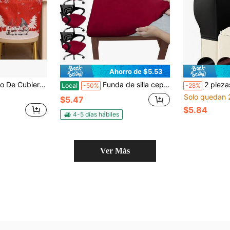
Ahorro de $5.53
s Estilo Caricatura, Creativa Cubierta Para Silla Impresa De Navidad, Decoración Navideña
Funda de silla cepillada de color liso de alta elasticidad (4 unidades), sencilla, suave y cómoda, resistente al polvo y a las manchas, ideal para sillas de comedor, oficina y decoración del hogar.
2 piezas Fundas para reposabrazos de sofá de PU negro (con 4 pegatinas incluidas), diseño minimalista clási
Local
-50%
-28%
Solo quedan 
$5.47
$5.84
4-5 días hábiles
Ver Más