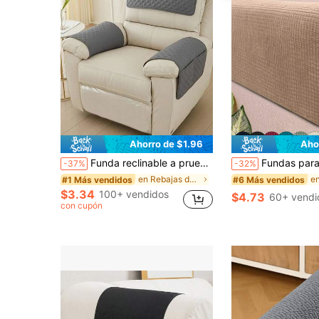
Ahorro de $1.96
Aho
Funda reclinable a prueba de polvo y antideslizante con ultrasonido, toalla de reposabrazos de unicolor minimalista para sillón, cojín lumbar combinado para sofá individual
Fundas para reposabrazos de sofá de felpa (4 piezas de parches incluidas), estilo jacquard minimalista clásico, fundas para reposabrazos de sofá de alta elasticidad a prueba de polvo,
-37%
-32%
en Rebajas de verano Fundas para reposabrazos
#1 Más vendidos
#6 Más vendidos
$3.34
100+ vendidos
$4.73
60+ vendi
con cupón