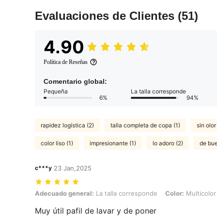
Evaluaciones de Clientes
(51)
4.90
Política de Reseñas
Comentario global:
Pequeña
La talla corresponde
6%
94%
rapidez logística (2)
talla completa de copa (1)
sin olor
color liso (1)
impresionante (1)
lo adoro (2)
de bue
c***y
23 Jan,2025
Adecuado general: La talla corresponde, Color: Multicolor, Talla: 1 roj
Adecuado general:
La talla corresponde
Color:
Multicolor
Muy útil pafil de lavar y de poner