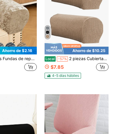
Ahorro de $2.16
Ahorro de $10.25
o minimalista clásico, protectores de reposabrazos de sofá a prueba de polvo de alta elasticidad, anti-arañazos de gato, removibles y lavables, adecuados para salas de estar, estudios, dormitorios, gris claro, gris oscuro, rosa
2 piezas Cubiertas elásticas para brazos de sofá, Fundas a cuadros para brazos de sofá, Cubiertas antideslizantes para reposabrazos de sillones reclinables y sillones, Fundas lavables para sillones, a prueba de mascotas, muy elásticas
Local
-57%
$7.85
4-5 días hábiles