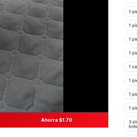
1 pi
1 pi
1 pi
1 pi
1 ca
1 pi
1 pi
1 pi
Ahorra $1.70
3 pi
bols