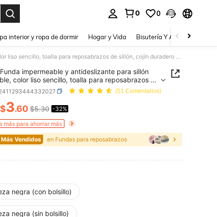
0
0
a. Press Enter to select.
pa interior y ropa de dormir
Hogar y Vida
Bisutería Y Accesorios
Be
Funda impermeable y antideslizante para sillón reclinable, color liso sencillo, toalla para reposabrazos de sillón, cojín duradero para sofá individual y combinación
Funda impermeable y antideslizante para sillón
ble, color liso sencillo, toalla para reposabrazos de
, cojín duradero para sofá individual y combinación
f2411293444332027
(51 Comentarios)
3
$
.60
$5.30
-32%
ICE AND AVAILABILITY
 más para ahorrar más
 Más Vendidos
en Fundas para reposabrazos
eza negra (con bolsillo)
eza negra (sin bolsillo)