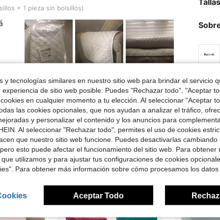
Talla
llos + 1 pieza sin bolsillos)
á
Sobre
 y tecnologías similares en nuestro sitio web para brindar el servicio qu
Útil (0)
r experiencia de sitio web posible. Puedes "Rechazar todo", "Aceptar t
 cookies en cualquier momento a tu elección. Al seleccionar "Aceptar to
señas
das las cookies opcionales, que nos ayudan a analizar el tráfico, ofre
ejoradas y personalizar el contenido y los anuncios para complementa
EIN. Al seleccionar "Rechazar todo", permites el uso de cookies estri
acen que nuestro sitio web funcione. Puedes desactivarlas cambiando 
pero esto puede afectar el funcionamiento del sitio web. Para obtener
 que utilizamos y para ajustar tus configuraciones de cookies opcional
ron
kies". Para obtener más información sobre cómo procesamos los datos
Cookies
Aceptar Todo
Rechaz