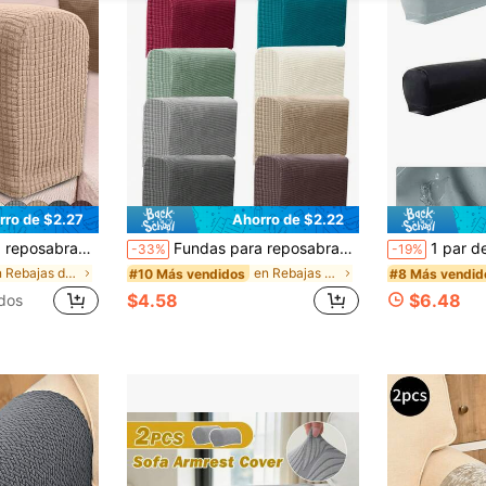
rro de $2.27
Ahorro de $2.22
 antiarañazos de gato, adecuadas para sala de estar, estudio, dormitorio, decoración de otoño, decoración de la habitación, regreso a la escuela, útiles escolares,
Fundas para reposabrazos de sofá de unicolor de felpa jacquard (4 parches incluidos), estilo minimalista clásico, fundas para reposabrazos de sofá elásticas a prueba de polvo, antiarañazos de gato, desmontables, lavables, adecuadas para sala de estar, estudio, dormitorio, reposabrazos de sofá, vuelta a la escuela, útiles escolares, decoración de dormitorio, decoración universitaria
1 par de fundas impermeables de PU para reposabrazos de sofá (incluye 4 almohadillas), diseño minimalista clásic
-33%
-19%
en Rebajas de verano Fundas para reposabrazos
en Rebajas de verano Fundas para reposabrazos
#10 Más vendidos
#8 Más vendid
$4.58
$6.48
dos