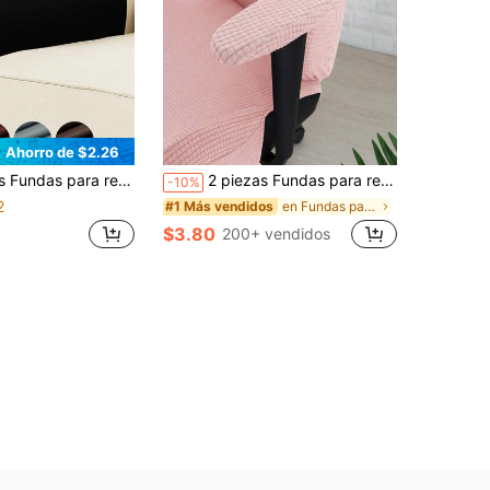
Ahorro de $2.26
co, protectores de reposabrazos de sofá a prueba de polvo y elásticos, anti-arañazos de gato, removibles y lavables, adecuados para reposabrazos de sofá en sala de estar, estudio, dormitorio, en colores marrón, rojo vino, gris claro
2 piezas Fundas para reposabrazos de silla, Almohadillas para reposabrazos de silla de escritorio
-10%
2
en Fundas para reposabrazos
#1 Más vendidos
$3.80
200+ vendidos