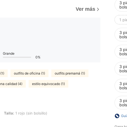
3 pi
bols
Ver más
1 pi
3 pi
bols
3 pi
bols
Grande
0%
3 pi
bols
 (1)
outfits de oficina (1)
outfits premamá (1)
3 pi
na calidad (4)
estilo equivocado (1)
bols
3 pi
bols
o (sin bolsillo)
Talla:
1 rojo (sin bolsillo)
Guí
Gana h