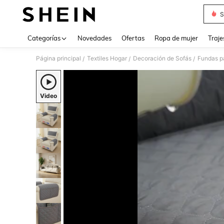
S
Use up 
Categorías
Novedades
Ofertas
Ropa de mujer
Traje
Página principal
Textiles Hogar
Decoración de Sofás
Fundas p
/
/
/
Video