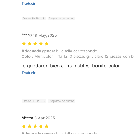
Traducir
Desde SHEIN US
Programa de puntos
f***0
18 May,2025
Adecuado general: La talla corresponde, Color: Multicolor, Talla: 3 pie
Adecuado general:
La talla corresponde
Color:
Multicolor
Talla:
3 piezas gris claro (2 piezas con bol
le quedaron bien a los mubles, bonito color
Traducir
Desde SHEIN US
Programa de puntos
M***o
6 Apr,2025
Adecuado general: La talla corresponde, Color: Multicolor, Talla: 3 pi
Adecuado general:
La talla corresponde