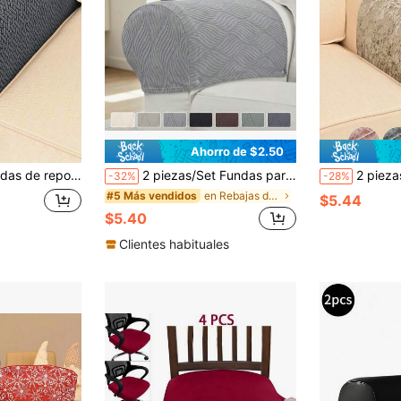
Ahorro de $2.50
azos de sofá de poliéster polar elástico para todas las estaciones, decorativos
2 piezas/Set Fundas para reposabrazos de sofá de unicolor con jacquard, protector de reposabrazos de sofá súper suave y elástico, a prueba de polvo, adecuado para todas las estaciones
2 piezas Fundas de reposabrazos de sofá de terciopelo de color champán sólido (con 4 clips incluidos), diseñ
-32%
-28%
en Rebajas de verano Fundas para reposabrazos
#5 Más vendidos
$5.44
$5.40
Clientes habituales