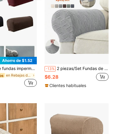
Ahorro de $1.52
o, protectores de reposabrazos de sofá a prueba de polvo y elásticos, anti-arañazos de gato, removibles y lavables, adecuados para reposabrazos de sofá en sala de estar, estudio, dormitorio, en colores marrón, rojo vino, gris claro
2 piezas/Set Fundas de brazo de sofá a cuadros jacquard elásticas anti-suciedad, funda de brazo de sofá para todas las estaciones, protector de brazo de silla y sofá a prueba de polvo para la sala de estar
-13%
en Rebajas de verano Fundas para reposabrazos
os
$6.28
Clientes habituales