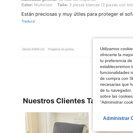
Color:
Multicolor
Talla:
3 piezas blancas (2 piezas con bolsi
Están preciosas y muy útiles para proteger el sof
Traducir
Utilizamos cookies
Desde SHEIN US
Programa de puntos
ofrecerte la mejo
tu preferencia de
Ver Más Re
estableceremos to
funcionalidades m
de compra con SH
necesarias que h
de tu navegador, 
sobre las cookies
Nuestros Clientes También Vie
"Administrar coo
Administrar 