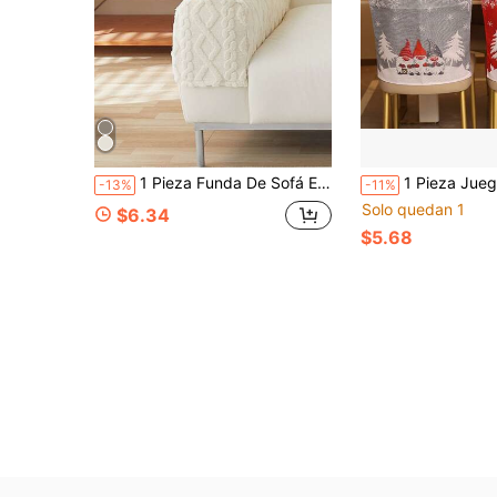
1 Pieza Funda De Sofá Elástica Para Otoño E Invierno, Protectores De Descansabrazos, Técnica De Tejido De Tela Sólida, Antiadherente Y Cubierta De Cojín Completa, Fácil De Limpiar Y Resistente Al Polvo Y La Suciedad
1 Pieza Juego De Cubiertas Para Silla Con Nueva Decoración Navideña, Cubierta De Mesa Y Silla Gri
-13%
-11%
Solo quedan 1
$6.34
$5.68