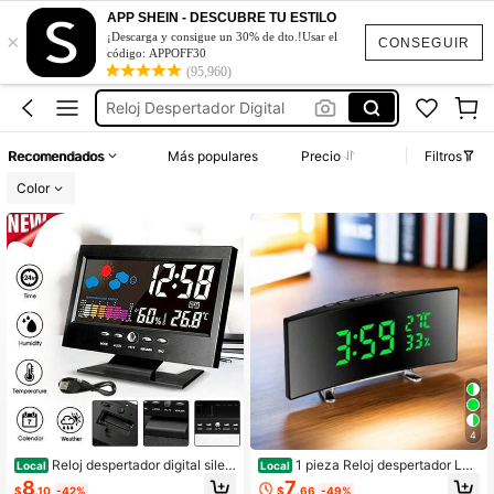
Reloj Despertador De Niña
APP SHEIN - DESCUBRE TU ESTILO
×
Reloj Digital Para Cuarto
¡Descarga y consigue un 30% de dto.!Usar el
CONSEGUIR
código: APPOFF30
Reloj De Mesa
(95,960)
Reloj Despertador Digital
Reloj De Pared
Recomendados
Más populares
Precio
Filtros
Reloj Despertador De Niña
Color
Reloj Digital Para Cuarto
4
Reloj despertador digital silen
1 pieza Reloj despertador LED
Local
Local
cioso con pronóstico del tiempo, vis
curvo multifuncional de pantalla gra
8
7
$
.10
-42%
$
.66
-49%