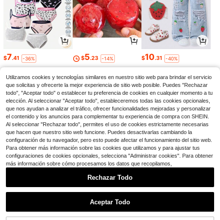
7
5
10
$
.41
$
.23
$
.31
-36%
-14%
-40%
Utilizamos cookies y tecnologías similares en nuestro sitio web para brindar el servicio
que solicitas y ofrecerte la mejor experiencia de sitio web posible. Puedes "Rechazar
todo", "Aceptar todo" o establecer tu preferencia de cookies en cualquier momento a tu
elección. Al seleccionar "Aceptar todo", estableceremos todas las cookies opcionales,
que nos ayudan a analizar el tráfico, ofrecer funcionalidades mejoradas y personalizar
el contenido y los anuncios para complementar tu experiencia de compra con SHEIN.
Al seleccionar "Rechazar todo", permites el uso de cookies estrictamente necesarias
que hacen que nuestro sitio web funcione. Puedes desactivarlas cambiando la
configuración de tu navegador, pero esto puede afectar el funcionamiento del sitio web.
Para obtener más información sobre las cookies que utilizamos y para ajustar tus
configuraciones de cookies opcionales, selecciona "Administrar cookies". Para obtener
más información sobre cómo procesamos los datos que recopilamos,
4
2
19
$
.58
$
.06
$
.66
-20%
-51%
-46%
Rechazar Todo
1
0
Aceptar Todo