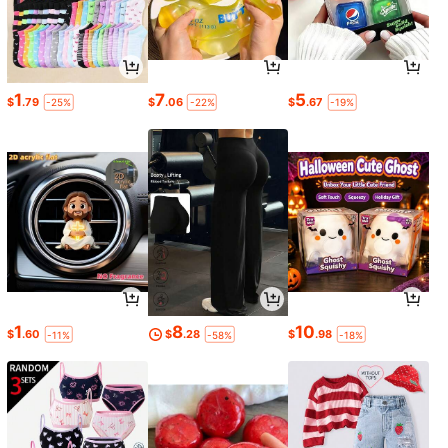
1
7
5
$
.79
$
.06
$
.67
-25%
-22%
-19%
1
8
10
$
.60
$
.28
$
.98
-11%
-58%
-18%