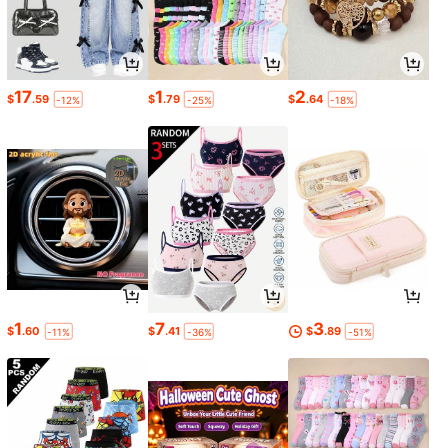
17
1
2
$
.59
$
.79
$
.64
-12%
-25%
-18%
1
7
3
$
.60
$
.41
$
.89
-11%
-36%
-51%