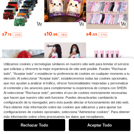
7
10
4
$
.13
$
.98
$
.05
-23%
-18%
-17%
Utilizamos cookies y tecnologías similares en nuestro sitio web para brindar el servicio
que solicitas y ofrecerte la mejor experiencia de sitio web posible. Puedes "Rechazar
todo", "Aceptar todo" o establecer tu preferencia de cookies en cualquier momento a tu
elección. Al seleccionar "Aceptar todo", estableceremos todas las cookies opcionales,
que nos ayudan a analizar el tráfico, ofrecer funcionalidades mejoradas y personalizar
el contenido y los anuncios para complementar tu experiencia de compra con SHEIN.
Al seleccionar "Rechazar todo", permites el uso de cookies estrictamente necesarias
que hacen que nuestro sitio web funcione. Puedes desactivarlas cambiando la
5
10
2
configuración de tu navegador, pero esto puede afectar el funcionamiento del sitio web.
$
.23
$
.64
$
.06
-14%
-22%
-51%
Para obtener más información sobre las cookies que utilizamos y para ajustar tus
configuraciones de cookies opcionales, selecciona "Administrar cookies". Para obtener
1
más información sobre cómo procesamos los datos que recopilamos,
0
Rechazar Todo
Aceptar Todo