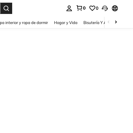
0
0
pa interior y ropa de dormir
Hogar y Vida
Bisutería Y Accesorios
Be