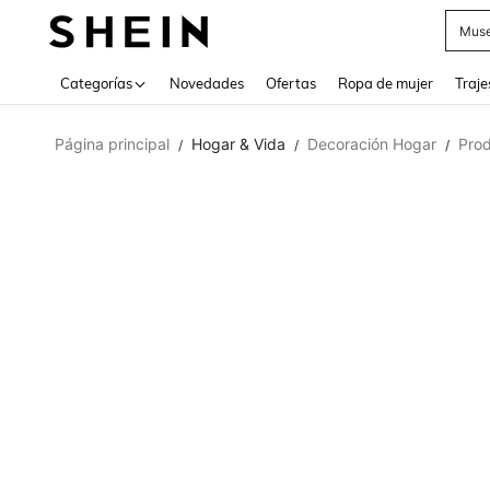
Muse
Categorías
Novedades
Ofertas
Ropa de mujer
Traje
Página principal
Hogar & Vida
Decoración Hogar
Pro
/
/
/