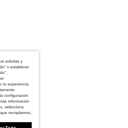
e solicitas y
odo" o establecer
do",
cer
r tu experiencia
ctamente
la configuración
 más información
es, selecciona
 que recopilamos,
ar Todo