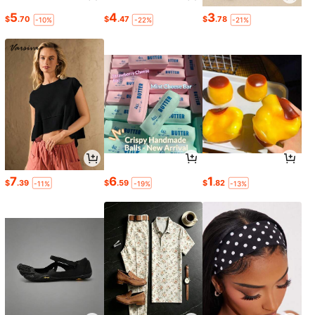
5
4
3
$
.70
$
.47
$
.78
-10%
-22%
-21%
7
6
1
$
.39
$
.59
$
.82
-11%
-19%
-13%