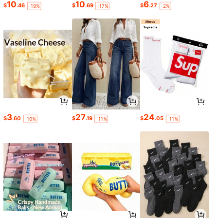
10
10
6
$
.46
$
.69
$
.27
-19%
-17%
-2%
3
27
24
$
.60
$
.19
$
.05
-10%
-11%
-11%