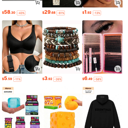
58
29
1
$
.30
$
.68
$
.92
-43%
-61%
-13%
5
3
6
$
.59
$
.92
$
.49
-11%
-26%
-58%