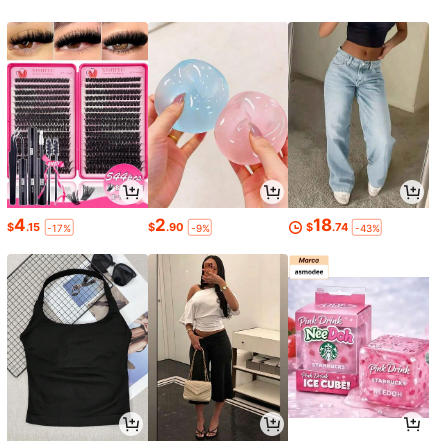
4
2
18
$
.15
$
.90
$
.74
-17%
-9%
-43%