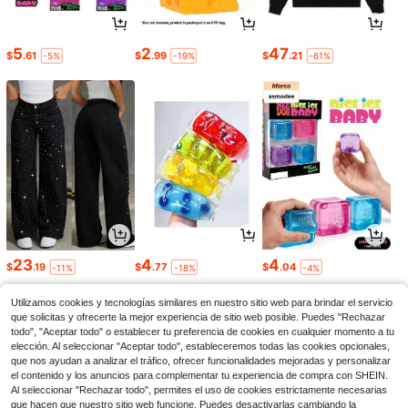
5
2
47
$
.61
$
.99
$
.21
-5%
-19%
-61%
23
4
4
$
.19
$
.77
$
.04
-11%
-18%
-4%
Utilizamos cookies y tecnologías similares en nuestro sitio web para brindar el servicio
que solicitas y ofrecerte la mejor experiencia de sitio web posible. Puedes "Rechazar
todo", "Aceptar todo" o establecer tu preferencia de cookies en cualquier momento a tu
elección. Al seleccionar "Aceptar todo", estableceremos todas las cookies opcionales,
que nos ayudan a analizar el tráfico, ofrecer funcionalidades mejoradas y personalizar
el contenido y los anuncios para complementar tu experiencia de compra con SHEIN.
Al seleccionar "Rechazar todo", permites el uso de cookies estrictamente necesarias
que hacen que nuestro sitio web funcione. Puedes desactivarlas cambiando la