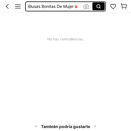
Blusas Bonitas De Mujer
Conjunto De Dos Piezas Mujer
Squishies
Vestidos De Mujer Casual
No hay coincidencias.
Vestidos Elegantes De Mujer
También podría gustarte