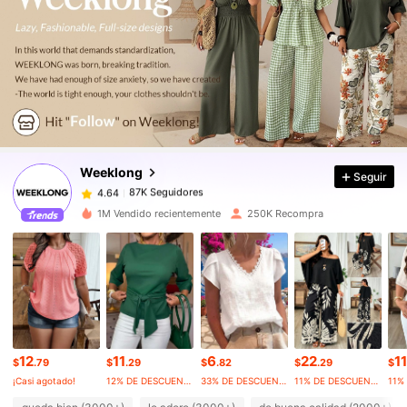
87K Seguidores
4.64
87K Seguidores
4.64
Weeklong
Seguir
87K Seguidores
4.64
l***a
pagó
Hace 21 horas
1M Vendido recientemente
250K Recompra
87K Seguidores
4.64
87K Seguidores
4.64
12
11
6
22
11
87K Seguidores
4.64
$
.79
$
.29
$
.82
$
.29
$
¡Casi agotado!
12% DE DESCUENTO
33% DE DESCUENTO
11% DE DESCUENTO