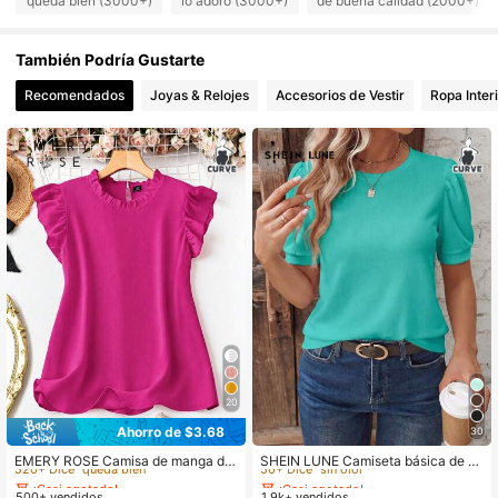
queda bien (3000+)
lo adoro (3000+)
de buena calidad (2000+)
87K Seguidores
4.64
También Podría Gustarte
87K Seguidores
4.64
Recomendados
Joyas & Relojes
Accesorios de Vestir
Ropa Inter
87K Seguidores
4.64
87K Seguidores
4.64
87K Seguidores
4.64
20
Ahorro de $3.68
30
¡Casi agotado!
¡Casi agotado!
520+ Dice "queda bien"
50+ Dice "sin olor"
EMERY ROSE Camisa de manga de
SHEIN LUNE Camiseta básica de m
vuelo de unicolor casual de talla gr
anga corta con cuello redondo, azul
¡Casi agotado!
¡Casi agotado!
¡Casi agotado!
¡Casi agotado!
ande para verano
retro casual, talla grande
500+ vendidos
1.9k+ vendidos