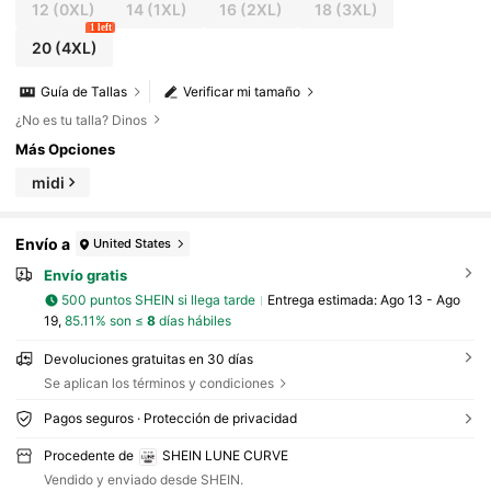
12
(0XL)
14
(1XL)
16
(2XL)
18
(3XL)
1 left
20
(4XL)
Guía de Tallas
Verificar mi tamaño
¿No es tu talla? Dinos
Más Opciones
midi
Envío a
United States
Envío gratis
500 puntos SHEIN si llega tarde
Entrega estimada:
Ago 13 - Ago
19,
85.11% son ≤
8
días hábiles
Devoluciones gratuitas en 30 días
Se aplican los términos y condiciones
Pagos seguros · Protección de privacidad
Procedente de
SHEIN LUNE CURVE
Vendido y enviado desde SHEIN.