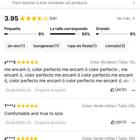
Para reportar a este vendedor y/o producto
3.95
(24)
Ver más
Pequeña
La talla corresponde
Grande
9%
83%
8%
sin olor
(1)
loungewear
(1)
ropa de fiesta
(1)
cómodo
(2)
y***3
Color: Burdeos / Talla: 1XL
me
encant
ó,
color
perfecto
me
encant
ó
color
perfecto
,
me
encant
ó,
color
perfecto
me
encant
ó
color
perfecto
me
encant
ó,
color
perfecto
me
encant
ó
color
perfecto
me
encant
ó,
color
perfecto
me
encant
ó
color
perfecto
me
encant
ó,
color
Útil
(0)
Desde SHEIN US
Programa de puntos
perfecto
me
encant
ó
color
perfecto
me
encant
ó,
color
perfecto
me
encant
ó
color
perfecto
me
encant
ó,
color
perfecto
me
encant
ó
color
perfecto
me
encant
ó,
color
T***J
Color: Verde militar / Talla: 0XL
perfecto
me
encant
ó
color
perfecto
me
encant
ó,
color
Comfortable
and
true
to
size
perfecto
me
encant
ó
color
perfecto
me
encant
ó,
color
perfecto
me
encant
ó
color
perfecto
me
encant
ó,
color
Útil
(1)
Desde SHEIN US
Programa de puntos
perfecto
me
encant
ó
color
perfecto
me
encant
ó,
color
perfecto
me
encant
ó
color
perfecto
me
encant
ó,
color
perfecto
me
encant
ó
color
perfecto
me
encant
ó,
color
a***1
Color: Verde militar / Talla: 3XL