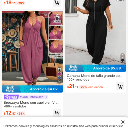
18
nde, verano 2025
$
.15
-29%
Ahorro de $5.88
Calvaya Mono de talla grande con
mangas cortas, cuello en V, tela text
100+ vendidos
14
urizada, cremallera frontal, cintura
21
$
.11
-22%
con cupón
ceñida y capucha para uso casual,
Ahorro de $4.02
al aire libre o para ir a trabajar
#ConjuntosChic
Breezaya Mono con cuello en V tex
turizado, bolsillo y cordón, talla gra
400+ vendidos
nde, para uso casual en casa, salid
12
$
.57
-24%
as y vacaciones
Utilizamos cookies y tecnologías similares en nuestro sitio web para brindar el servicio