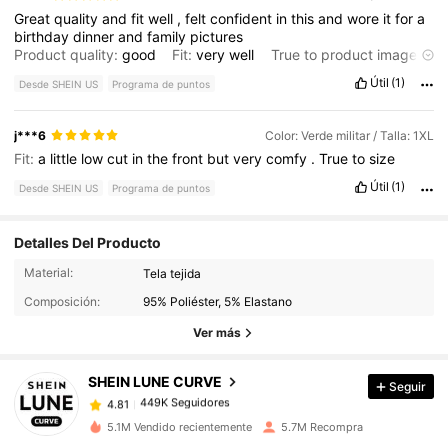
perfecto
me
encant
ó
color
perfectme
encant
ó,
color
perfecto
Great
quality
and
fit
well
,
felt
confident
in
this
and
wore
it
for
a
me
encant
ó
color
perfecto
o
me
encant
ó,
color
perfecto
me
birthday
dinner
and
family
pictures
encant
ó
color
perfecto
me
encant
ó,
color
perfecto
me
encant
Product quality:
good
Fit:
very
well
True to product images:
ó
color
perfecto
me
encant
ó,
color
perfecto
me
encant
ó
color
it
was
true
to
product
images
perfecto
me
encant
ó,
color
perfecto
Útil
(1)
Desde SHEIN US
Programa de puntos
j***6
Color: Verde militar / Talla: 1XL
Fit:
a
little
low
cut
in
the
front
but
very
comfy
.
True
to
size
Útil
(1)
Desde SHEIN US
Programa de puntos
Detalles Del Producto
449K Seguidores
4.81
Material:
Tela tejida
Composición:
95% Poliéster, 5% Elastano
449K Seguidores
4.81
Ver más
SHEIN LUNE CURVE
Seguir
449K Seguidores
4.81
k***3
pagó
Hace 14 horas
5.1M Vendido recientemente
5.7M Recompra