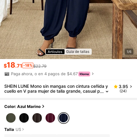
Guia de tallas
Artículos
1/6
18
$
.71
-18%
$22.79
Paga ahora, o en 4 pagos de $4.67
SHEIN LUNE Mono sin mangas con cintura ceñida y
3.95
cuello en V para mujer de talla grande, casual p
(24)
ara vacaciones y uso diario, primavera/verano
Color: Azul Marino
Talla
US