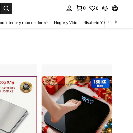
0
0
pa interior y ropa de dormir
Hogar y Vida
Bisutería Y Accesorios
Be