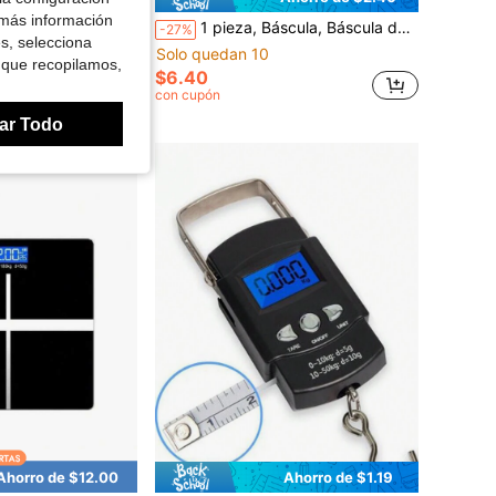
 más información
ón de 3000g, unidades en gramos y onzas, para cocinar, hornear, joyería, función de tara, 2 bandejas, pantalla LCD
1 pieza, Báscula, Báscula de cocina digital de alta precisión, Báscula electrónica, Báscula pequeña de precisión para el hogar, Báscula de alimentos, Báscula de medicamentos, Báscula de café, Báscula postal, Utensilios de cocina, Herramientas de repostería
-27%
es, selecciona
Solo quedan 10
 que recopilamos,
$6.40
con cupón
ar Todo
Ahorro de $12.00
Ahorro de $1.19