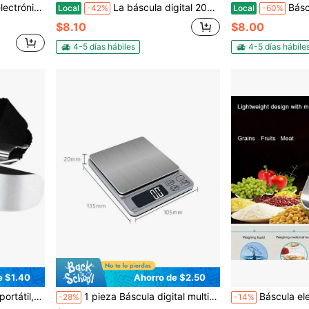
ABS, accesorios para cocina del hogar y exteriores
La báscula digital 2025, con pantalla LCD de alta definición y visualización de temperatura (con opción de cambiar entre kilogramos y libras), ofrece una plataforma ultra ancha y pesaje electrónico de alta precisión. Esta báscula de 170 kg (396 libras)
Báscula para peso corporal, báscu
Local
-42%
Local
-60%
$8.10
$8.00
4-5 días hábiles
4-5 días hábile
e $1.40
Ahorro de $2.50
en Pantalla retroiluminada Básculas de pesaje
 bolsa de viaje, capacidad de pesaje
1 pieza Báscula digital multiusos para cocina, pequeña báscula de acero inoxidable para café y cocina, capacidad máxima de 3 kg, convertible a múltiples unidades (g, oz, lb:oz), mini báscula para alimentos, báscula electrónica profesional para joyería, pantalla de cristal líquido retroiluminada, para escalas de cocina en el hogar, viajes, alimentos (no incluye baterías AAA)
Báscula electrónica multifuncional de alta precisión | Alta precisión | Uso dual para cocina/rep
-28%
-14%