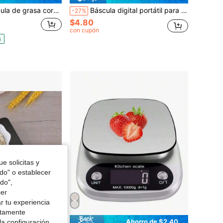
ectrónica de baño, plataforma ancha de vidrio templado, precisión de 0,05 lb, pantalla LED brillante y números grandes y nítidos, pantalla LED, 400 lb/180 kg, ideal para el hogar, fitness y exteriores (pilas incluidas).
Báscula digital portátil para equipaje, báscula colgante de alta precisión de 10g-50kg con pantalla LCD retroiluminada, Body de ABS y correa de nylon, conversión de 4 unidades, función de tara, para pesar maletas de viaje, regalo del Día de la Madre
-27%
$4.80
con cupón
s
e solicitas y
odo" o establecer
do",
cer
r tu experiencia
ctamente
Ahorro de $1.18
Ahorro de $2.40
la configuración