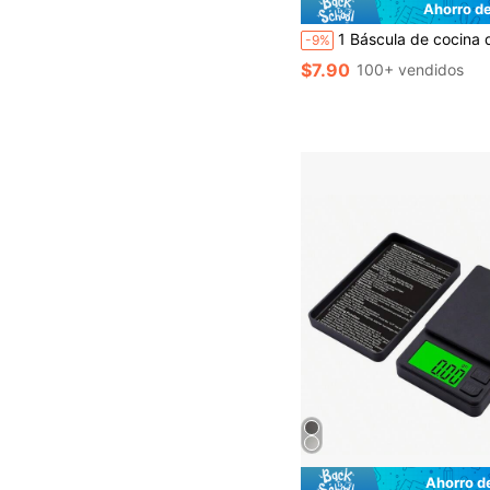
Ahorro d
1 Báscula de cocina digital de 10kg, precisión de 1g/0.1oz, de acero inoxidable, apta para hornea
-9%
$7.90
100+ vendidos
Ahorro d