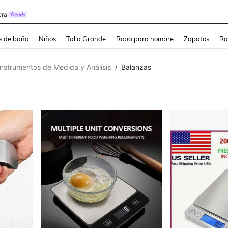
ra
s de baño
Niños
Talla Grande
Ropa para hombre
Zapatos
Ro
Instrumentos de Medida y Análisis
Balanzas
/