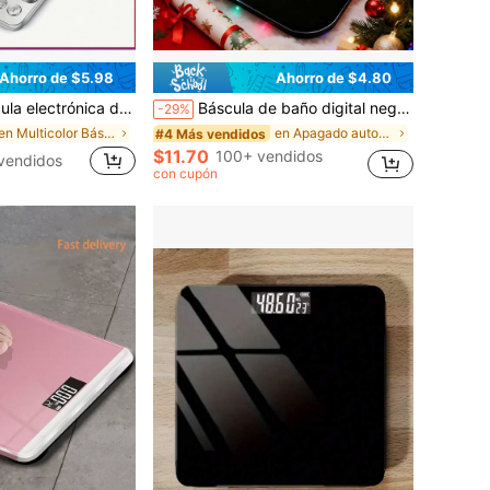
Ahorro de $5.98
Ahorro de $4.80
lo de alta precisión para joyas de oro, escala G, báscula electrónica en miniatura, báscula de cocina
Báscula de baño digital negra de moda, báscula inteligente de peso corporal, báscula de fitness, báscula de grasa corporal, báscula de peso portátil, batería no incluida (requiere 2 pilas AAA), adecuada para uso doméstico, sala de estar, baño, hogar, oficina, regalo esencial
-29%
en Multicolor Básculas de pesaje
en Apagado automático Básculas de pesaje
#4 Más vendidos
$11.70
100+ vendidos
vendidos
con cupón