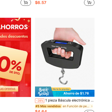
$6.57
Ahorro de $1.76
1 pieza Báscula electrónica portátil, báscula digital de alta precisión con asa cómoda, báscula de resorte ligera, báscula colgante compacta para uso doméstico
-28%
en Función de pelado Básculas de pesaje
#5 Más vendidos
$4.64