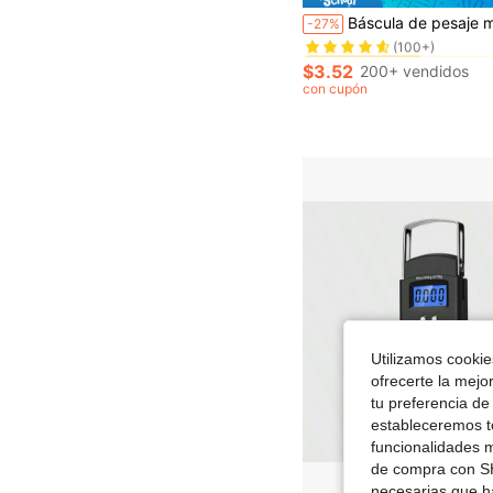
#3 Más vendidos
Báscula de pesaje mini, báscula de joyería de alta precisión, báscula de cocina, báscula electr
-27%
(100+)
#3 Más vendidos
#3 Más vendidos
(100+)
(100+)
$3.52
200+ vendidos
#3 Más vendidos
con cupón
(100+)
Utilizamos cookies
ofrecerte la mejo
tu preferencia de
estableceremos to
funcionalidades m
de compra con SH
necesarias que h