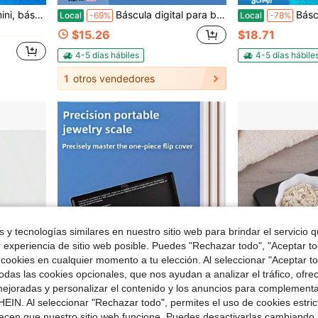
en Negro Básculas de pesaje
ónica pequeña de precisión en gramos
Báscula digital para baño con pantalla LED retroiluminada, capacidad de hasta 400 lb, precisión de medición, color blanco y negro.
Báscula de grasa corporal inteligente multifuncional, báscula el
Local
-69%
Local
-78%
en Negro Básculas de pesaje
en Negro Básculas de pesaje
$15.26
$18.71
en Negro Básculas de pesaje
4-5 días hábiles
4-5 días hábile
1
otros vendedores
 y tecnologías similares en nuestro sitio web para brindar el servicio qu
r experiencia de sitio web posible. Puedes "Rechazar todo", "Aceptar t
 cookies en cualquier momento a tu elección. Al seleccionar "Aceptar to
das las cookies opcionales, que nos ayudan a analizar el tráfico, ofre
ejoradas y personalizar el contenido y los anuncios para complementa
EIN. Al seleccionar "Rechazar todo", permites el uso de cookies estri
Ahorro de $0.64
acen que nuestro sitio web funcione. Puedes desactivarlas cambiando 