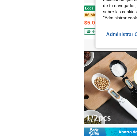
de tu navegador, 
Báscula digital portátil para equipaje de 50 kg (110 lb) - Pesaje de equipaje de metal de alta precisión, conversión de unidades, adecuada p
Local
-43%
sobre las cookies
#6 Más vendidos
"Administrar coo
$5.00
100+ vendidos
4-5 días hábiles
Administrar 
Ahorro d