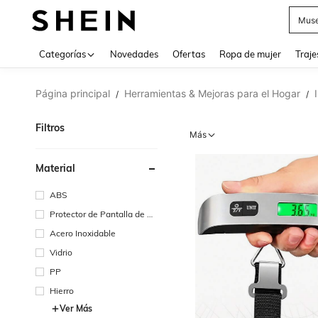
Muse
Categorías
Novedades
Ofertas
Ropa de mujer
Traje
Página principal
Herramientas & Mejoras para el Hogar
/
/
Filtros
Más
Material
ABS
Protector de Pantalla de Vi
drio
Acero Inoxidable
Vidrio
PP
Hierro
Ver Más