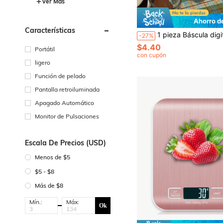
Ver Más
Ahorro d
Características
1 pieza Báscula digital de precisión portátil de tamaño de palma para joyas de oro con pantalla LCD retroiluminada, pinzas y bandeja de pesaje. Excelente para viajes, cocina, horneado, cocc
-27%
$4.40
Portátil
con cupón
ligero
Función de pelado
Pantalla retroiluminada
Apagado Automático
Monitor de Pulsaciones
Escala De Precios (USD)
Menos de $5
$5 - $8
Más de $8
Mín.:
Máx:
Ok