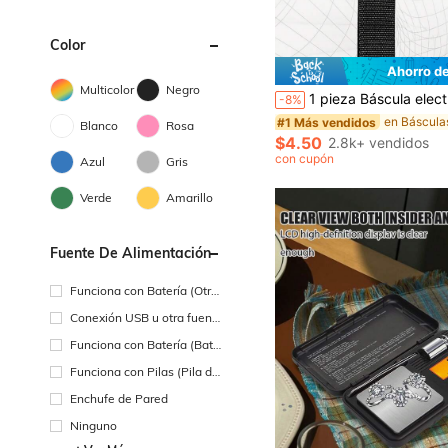
Color
Ahorro d
#1 Más vendidos
¡Casi agotado!
Multicolor
Negro
1 pieza Báscula electrónica portátil con pantalla LCD digital 110lbs/50kg Báscula colgante para equipaje Báscula electrónica de viaje para
-8%
#1 Más vendidos
#1 Más vendidos
¡Casi agotado!
¡Casi agotado!
Blanco
Rosa
#1 Más vendidos
$4.50
2.8k+ vendidos
¡Casi agotado!
con cupón
Azul
Gris
Verde
Amarillo
Fuente De Alimentación
Funciona con Batería (Otra
s Baterías)
Conexión USB u otra fuent
e de alimentación de CC
Funciona con Batería (Bate
ría Recargable)
Funciona con Pilas (Pila de
Botón/Pila de Moneda)
Enchufe de Pared
Ninguno