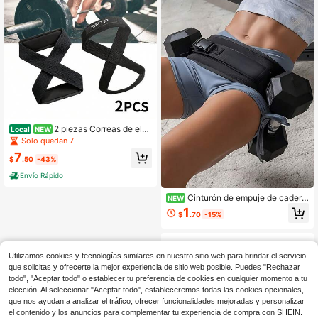
entrenamiento de fitness y deportes
2 piezas Correas de ele
Local
NEW
vación, Correas de levantamiento d
Solo quedan 7
e pesas Correa de muñeca muerta
7
para dominadas, levantamiento de
$
.50
-43%
potencia, culturismo, entrenamiento
Envío Rápido
en el gimnasio, entrenamiento de fu
erza y acondicionamiento físico, re
Cinturón de empuje de cadera
sistencia
NEW
para ejercicio con mancuernas, corr
1
$
.70
-15%
ea de empuje de cadera engrosada
con cojín cómodo para mancuerna
s, pesas rusas o discos, acolchado
antideslizante, adecuado para hom
Utilizamos cookies y tecnologías similares en nuestro sitio web para brindar el servicio
bres y mujeres, entrenamientos en
gimnasio o en casa, ejercicio de pu
que solicitas y ofrecerte la mejor experiencia de sitio web posible. Puedes "Rechazar
ente de cadera y glúteos, accesorio
todo", "Aceptar todo" o establecer tu preferencia de cookies en cualquier momento a tu
s de gimnasio
elección. Al seleccionar "Aceptar todo", estableceremos todas las cookies opcionales,
que nos ayudan a analizar el tráfico, ofrecer funcionalidades mejoradas y personalizar
el contenido y los anuncios para complementar tu experiencia de compra con SHEIN.