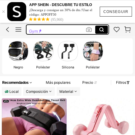
Cinturón De Gym
APP SHEIN - DESCUBRE TU ESTILO
×
¡Descarga y consigue un 30% de dto.!Usar el
Pesas Para Hacer Ejercicio
CONSEGUIR
código: APPOFF30
(95,960)
Ejercicios En Casa
Gym
Pesas Para Ejercicio En Casa
Cinturón De Gym
Pesas Para Hacer Ejercicio
Negro
Poliéster
Silicona
Poliéster
Recomendados
Más populares
Precio
Filtros
Local
Composición
Material