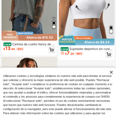
Ahorro de $15.52
Ahorro de $9.24
Camisa de cuello Henry de m
Local
13
anga corta con textura de waffle pa
Sujetador deportivo sin costur
$
.98
-53%
Local
ra hombres, camiseta básica ligera
7
as azul marino para mujer con sujet
$
.36
-56%
y transpirable, estilo minimalista am
ador incorporado, camiseta de yoga
ericano, para todas las estaciones
sin mangas con espalda de corredo
r, top corto para entrenamiento y gi
mnasio, ropa deportiva de verano d
e unicolor azul real
Utilizamos cookies y tecnologías similares en nuestro sitio web para brindar el servicio
que solicitas y ofrecerte la mejor experiencia de sitio web posible. Puedes "Rechazar
todo", "Aceptar todo" o establecer tu preferencia de cookies en cualquier momento a tu
elección. Al seleccionar "Aceptar todo", estableceremos todas las cookies opcionales,
que nos ayudan a analizar el tráfico, ofrecer funcionalidades mejoradas y personalizar
el contenido y los anuncios para complementar tu experiencia de compra con SHEIN.
Al seleccionar "Rechazar todo", permites el uso de cookies estrictamente necesarias
que hacen que nuestro sitio web funcione. Puedes desactivarlas cambiando la
configuración de tu navegador, pero esto puede afectar el funcionamiento del sitio web.
Para obtener más información sobre las cookies que utilizamos y para ajustar tus