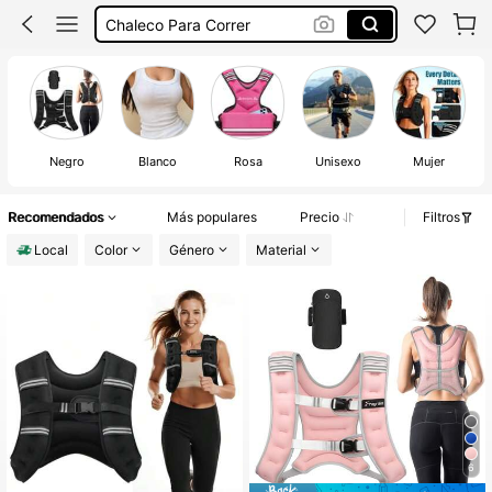
Chaleco Para Correr
Chaleco De Peso Para Hacer Ejercicio
Chaleco Con Peso Para Correr
Chaleco Con Peso
Negro
Blanco
Rosa
Unisexo
Mujer
Recomendados
Más populares
Precio
Filtros
Local
Color
Género
Material
6
#1 Más vendidos
en Negro Chaleco lastrado