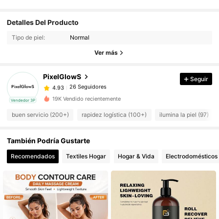
Detalles Del Producto
26 Seguidores
4.93
Tipo de piel:
Normal
26 Seguidores
4.93
Ver más
26 Seguidores
4.93
26 Seguidores
4.93
PixelGlowS
Seguir
26 Seguidores
4.93
19K Vendido recientemente
Vendedor 3P
26 Seguidores
4.93
buen servicio (200+)
rapidez logística (100+)
ilumina la piel (97)
26 Seguidores
4.93
26 Seguidores
4.93
También Podría Gustarte
26 Seguidores
4.93
Recomendados
Textiles Hogar
Hogar & Vida
Electrodomésticos
26 Seguidores
4.93
26 Seguidores
4.93