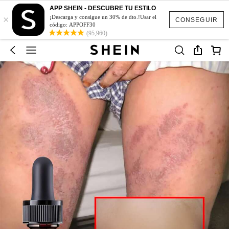
APP SHEIN - DESCUBRE TU ESTILO
×
¡Descarga y consigue un 30% de dto.!Usar el
CONSEGUIR
código: APPOFF30
(95,960)