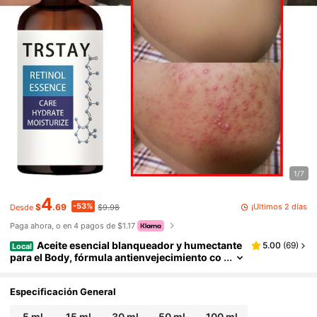
1/7
4
-53%
¡Últimos 2 días
$
.69
$9.98
Desde
Paga ahora, o en 4 pagos de $1.17
Aceite esencial blanqueador y humectante
5.00
(
69
)
Local
para el Body, fórmula antienvejecimiento co
n ácido hialurónico y manteca de karité, par
a una piel suave y radiante, hidratante y nutritivo
tratamiento para el cuidado de la piel
Especificación General
5 ml
15 ml
30 ml
50 ml
100 ml