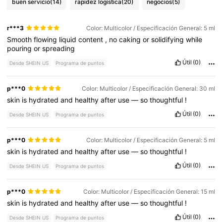
buen servicio
(14)
rapidez logística
(20)
negocios
(5)
r***3
Color: Multicolor / Especificación General: 5 ml
Smooth
flowing
liquid
content
,
no
caking
or
solidifying
while
pouring
or
spreading
Útil
(0)
Desde SHEIN US
Programa de puntos
p***0
Color: Multicolor / Especificación General: 30 ml
skin
is
hydrated
and
healthy
after
use
—
so
thoughtful
!
Útil
(0)
Desde SHEIN US
Programa de puntos
p***0
Color: Multicolor / Especificación General: 5 ml
skin
is
hydrated
and
healthy
after
use
—
so
thoughtful
!
Útil
(0)
Desde SHEIN US
Programa de puntos
p***0
Color: Multicolor / Especificación General: 15 ml
skin
is
hydrated
and
healthy
after
use
—
so
thoughtful
!
Útil
(0)
Desde SHEIN US
Programa de puntos