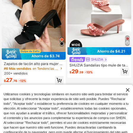
Ahorro de $4.21
Ahorro de $3.74
SHUZIA
Zapatos de tacón alto para mujer d
SHUZIA Sandalias tipo mule de tac
e talla grande, ajuste ancho, elegan
#6 Más vendidos
en Tendencias de otoño Sandalias de mujer de corte
ón bajo Waverly Shell para mujer de
29
tes y versátiles, de tela negra con a
$
.39
-13%
ajuste ancho, artículos esenciales d
200+ vendidos
rrugas naturales, hebilla de metal d
e viaje para el verano
27
orado, sin cordones, tacón grueso ti
$
.76
-12%
po bloque
Utilizamos cookies y tecnologías similares en nuestro sitio web para brindar el servicio
que solicitas y ofrecerte la mejor experiencia de sitio web posible. Puedes "Rechazar
todo", "Aceptar todo" o establecer tu preferencia de cookies en cualquier momento a tu
elección. Al seleccionar "Aceptar todo", estableceremos todas las cookies opcionales,
que nos ayudan a analizar el tráfico, ofrecer funcionalidades mejoradas y personalizar
el contenido y los anuncios para complementar tu experiencia de compra con SHEIN.
Al seleccionar "Rechazar todo", permites el uso de cookies estrictamente necesarias
que hacen que nuestro sitio web funcione. Puedes desactivarlas cambiando la
configuración de tu navegador, pero esto puede afectar el funcionamiento del sitio web.