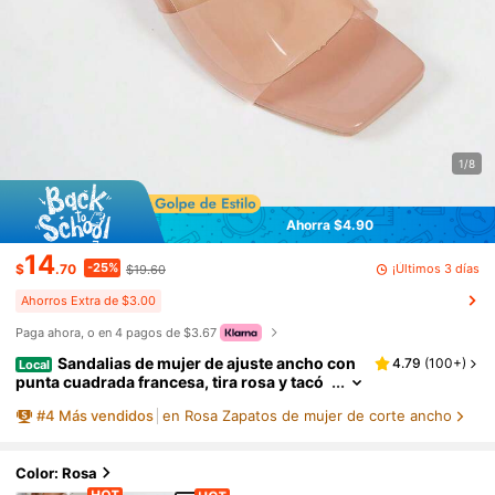
1/8
Ahorra $4.90
14
-25%
¡Últimos 3 días
$
.70
$19.60
Ahorros Extra de $3.00
Paga ahora, o en 4 pagos de $3.67
Sandalias de mujer de ajuste ancho con
4.79
(
100+
)
Local
punta cuadrada francesa, tira rosa y tacó
n de cristal. Sandalias de verano para exte
#
4
Más vendidos
en Rosa Zapatos de mujer de corte ancho
riores con suela antideslizante y tacón grues
o, adecuadas para pies anchos y tallas grande
s
Color: Rosa