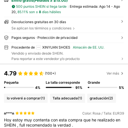
Envío gratis(Pedidos ≥ $15.00)
500 puntos SHEIN si llega tarde
Entrega estimada:
Ago 14 - Ago
20,
85.11% son ≤
8
días hábiles
Devoluciones gratuitas en 30 días
Se aplican los términos y condiciones
Pagos seguros · Protección de privacidad
Procedente de
XINYUAN SHOES
Almacén de EE. UU.
Vendido y enviado desde SHEIN.
Para reportar a este vendedor y/o producto
4.79
(100+)
Ver más
Pequeña
La talla corresponde
Grande
4%
91%
5%
lo volveré a comprar
(1)
Talla adecuada
(1)
graduación
(2)
n***n
Color: Rosa / Talla: EUR39
Hoy
estoy
muy
contenta
con
esta
compra
que
he
realizado
en
SHEIN
,
full
recomendado
la
verdad
.