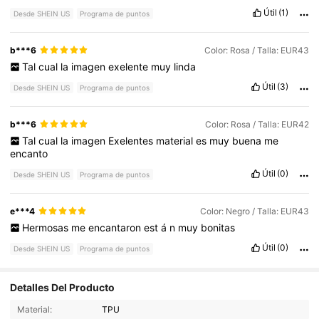
Útil
(1)
Desde SHEIN US
Programa de puntos
b***6
Color: Rosa / Talla: EUR43
Tal
cual
la
imagen
exelente
muy
linda
Útil
(3)
Desde SHEIN US
Programa de puntos
b***6
Color: Rosa / Talla: EUR42
Tal
cual
la
imagen
Exelentes
material
es
muy
buena
me
encanto
Útil
(0)
Desde SHEIN US
Programa de puntos
e***4
Color: Negro / Talla: EUR43
Hermosas
me
encantaron
est
á
n
muy
bonitas
Útil
(0)
Desde SHEIN US
Programa de puntos
Detalles Del Producto
Material:
TPU