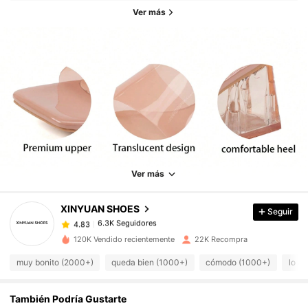
Ver más
6.3K Seguidores
4.83
6.3K Seguidores
4.83
Ver más
XINYUAN SHOES
Seguir
6.3K Seguidores
4.83
a***6
pagó
Hace 1 día
120K Vendido recientemente
22K Recompra
6.3K Seguidores
4.83
muy bonito (2000+)
queda bien (1000+)
cómodo (1000+)
lo a
También Podría Gustarte
6.3K Seguidores
4.83