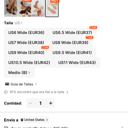
Talla
US
9 left
US6 Wide
(EUR36)
US6.5 Wide
(EUR37)
7 left
US7 Wide
(EUR38)
US8 Wide
(EUR39)
2 left
US9 Wide
(EUR40)
US9.5 Wide
(EUR41)
US10.5 Wide
(EUR42)
US11 Wide
(EUR43)
Medio (B)
Guía de Tallas
91%
encontró que era fiel a la talla
Cantidad:
Envío a
United States