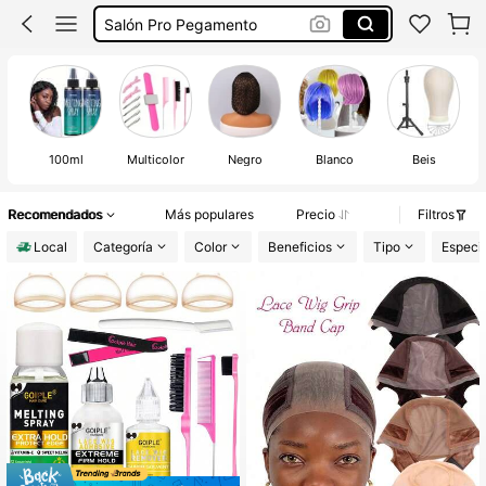
Redecilla Para El Pelo
Cabeza Para Peinar
Pegamento De Peluca
100ml
Multicolor
Negro
Blanco
Beis
Recomendados
Más populares
Precio
Filtros
Local
Categoría
Color
Beneficios
Tipo
Especif
#1 Más vendidos
en 7~11 USD Pegamentos y tratamientos para pelucas