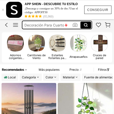
Cachorro Feliz
APP SHEIN - DESCUBRE TU ESTILO
×
¡Descarga y consigue un 30% de dto.!Usar el
Adornos Para Sala
CONSEGUIR
código: APPOFF30
(95,960)
Decoración Para Cuarto
Repisas De Pared
Decoración De Sala
Cachorro Feliz
Adornos
Carrillones de
Estantes
Cruces de
Atrapasueños
colgantes
Viento
flotantes para
pared
decorativos
pared
Recomendados
Más populares
Precio
Filtros
Local
Categoría
Color
Material
Fuente de alimentac