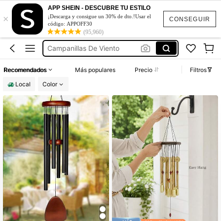
Campanas De Viento
APP SHEIN - DESCUBRE TU ESTILO
×
Sonajeros De Viento
¡Descarga y consigue un 30% de dto.!Usar el
CONSEGUIR
código: APPOFF30
Campanillas De Viento
(95,960)
Campañas De Viento
Carillon De Viento Grande
Recomendados
Más populares
Precio
Filtros
Campanas De Viento
Local
Color