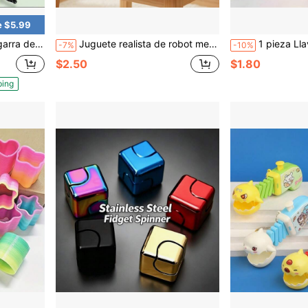
e $5.99
uguete de Cuerda y Resorte para Adolescentes
Juguete realista de robot mecánico bailarín, juguete divisible interesante, juguete divisible de baile de cuerda creativo, mini juguete de robot bailarín de cuerda, juguete de cuerda oscilante interesante, regalo divertido para días festivos
1 pieza Llavero con tecla de teclado lindo, juguete antiestrés y antiansiedad, probador de interruptor de teclado mecánico, anillo para llaves, d
-7%
-10%
$2.50
$1.80
ping