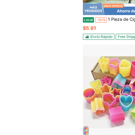
Ahorro d
1 Pieza de Cigarra de Cuerda [Rojo] Hecha de Plástico ABS (Resina ABS), Un J
Local
-50%
$5.91
Envío Rápido
Free Ship