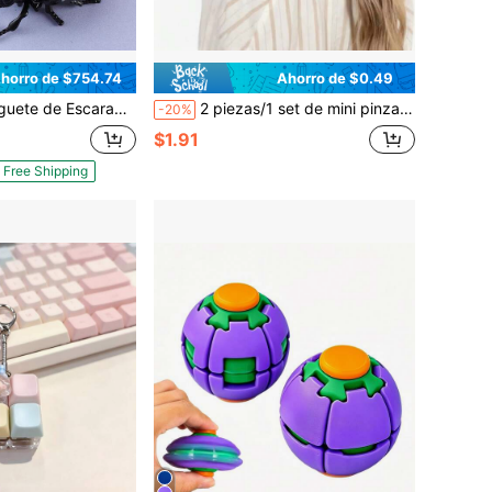
horro de $754.74
Ahorro de $0.49
 de Cuerda Hecho de Plástico ABS (Resina ABS) Para Adolescentes, Un Juguete de Cuerda y Tipo Resorte
2 piezas/1 set de mini pinzas para coleta, pinzas para el cabello portátiles, diseñadas para mujeres, múltiples estilos y sets disponibles
-20%
$1.91
Free Shipping