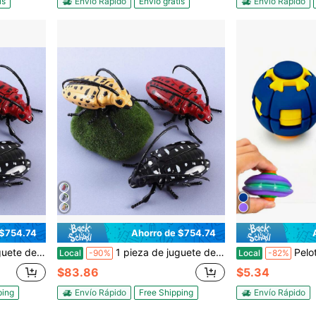
is
Envío Rápido
Envío gratis
Envío Rápido
 $754.74
Ahorro de $754.74
a adolescentes, un juguete de cuerda y tipo resorte
1 pieza de juguete de escarabajo amarillo de cuerda hecho de plástico ABS (resina ABS) para adolescentes, un juguete de cuerda y tipo resorte
Pelota antiestrés impresa en 3D, doble funci
Local
-90%
Local
-82%
$83.86
$5.34
ping
Envío Rápido
Free Shipping
Envío Rápido