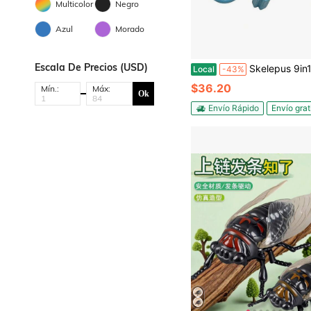
Multicolor
Negro
Azul
Morado
Escala De Precios (USD)
Skelepus 9in1 Juguete Fidget Teclado Llavero Fidget para Adultos, Juguetes de Botón de Descompresión Cl
Local
-43%
$36.20
Mín.:
Máx:
Ok
Envío Rápido
Envío grat