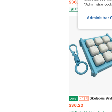
$36.20
"Administrar coo
Envío Rápido
Envío grat
Administrar 
Skelepus 9in1 Juguete Fidget de Teclado, Llavero Fidget de Teclado para Adultos, Juguetes de Botón de Descompresión
Local
-43%
$36.20