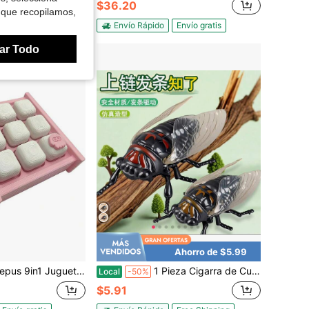
$36.20
 que recopilamos,
Envío gratis
Envío Rápido
Envío gratis
ar Todo
Ahorro de $5.99
do Llavero Fidget para Adultos, Juguetes de Botón de Descompresión Clic de Dedos, Regalos Fidget Portátiles para Alivio del Estrés (Peaceful)
1 Pieza Cigarra de Cuerda [Marrón] Plástico ABS (Resina ABS) Juguete de Cuerda y Resorte para Jóvenes
Local
-50%
$5.91