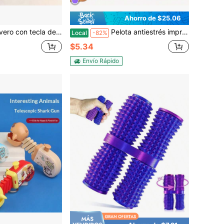
Ahorro de $25.06
ecoración de escritorio, colgante para teléfono, juguete elástico creativo y novedoso, juguete para niñas, adecuado como regalo para el Día del Padre, regalo de temporada de graduación, pequeño regalo de regreso a la escuela
Pelota antiestrés impresa en 3D, doble función de presión y rotación | Pelotas giratorias para los dedos, ideales para relajarse y entretenerse en la oficina. Perfectas para rellenar bolsas de regalo.
Local
-82%
$5.34
Envío Rápido