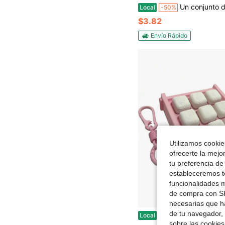
Un conjunto de lindas decoraciones navideñas, juguetes de resorte para caminar, un simpático Papá Noel de dibujos animados, un reno
Local
-50%
$3.82
Envío Rápido
Utilizamos cookies
ofrecerte la mejo
tu preferencia de
estableceremos to
funcionalidades m
de compra con SH
necesarias que h
de tu navegador, 
Skelepus 9en1 Juguete Fidget de Teclado, Llavero Fidget de Teclado para Adultos, Juguetes de Botón de Descompresión y Cli
Local
-43%
sobre las cookies