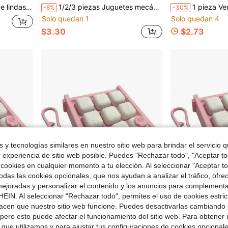
 y un muñeco de nieve, pequeños premios para fiestas y reuniones navideñas.
1/2/3 piezas Juguetes mecánicos de dinosaurio de colores aleatorios, juguetes saltarines creativos, recuerdos de fiesta, regalos de cumpleaños (El tamaño real puede variar ligeramente de la medición manual)
1 pieza Ventilador de mano mini de dibujos anima
-8%
-30%
Solo quedan 1
Solo quedan 4
$3.30
$2.73
 y tecnologías similares en nuestro sitio web para brindar el servicio qu
r experiencia de sitio web posible. Puedes "Rechazar todo", "Aceptar t
 cookies en cualquier momento a tu elección. Al seleccionar "Aceptar to
das las cookies opcionales, que nos ayudan a analizar el tráfico, ofre
ejoradas y personalizar el contenido y los anuncios para complementa
EIN. Al seleccionar "Rechazar todo", permites el uso de cookies estri
acen que nuestro sitio web funcione. Puedes desactivarlas cambiando 
pero esto puede afectar el funcionamiento del sitio web. Para obtener
c de Dedo, Regalos Fidget Portátiles para Aliviar el Estrés (Peaceful)
Skelepus 9en1 Juguete Fidget Teclado Llavero Fidget para Adultos, Juguetes de Botón de Descompresión Clic de Dedo, Regalos Fidget Portátiles para Alivio del Estrés (Peaceful)
Skelepus 9in1 Juguete Fidget de Tec
Local
-43%
Local
-43%
 que utilizamos y para ajustar tus configuraciones de cookies opcional