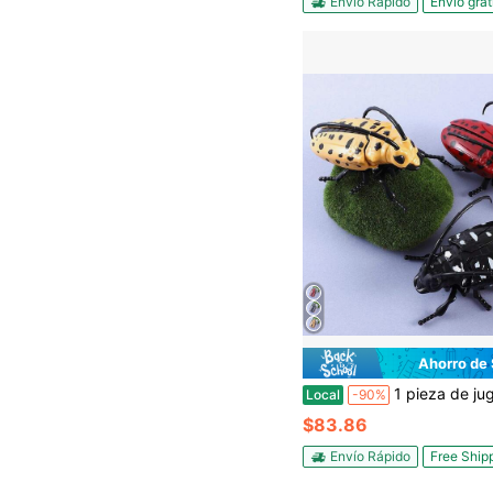
Envío Rápido
Envío grat
Ahorro de
1 pieza de juguete de escarabajo rojo de cuerda hecho de plástico ABS (resina ABS) par
Local
-90%
$83.86
Envío Rápido
Free Ship