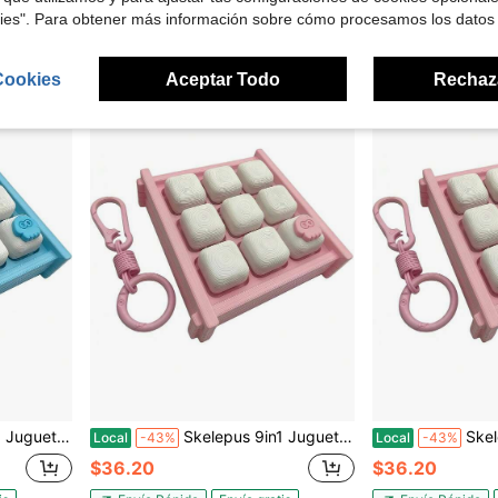
$36.20
$36.20
kies". Para obtener más información sobre cómo procesamos los datos
is
Envío Rápido
Envío gratis
Envío Rápido
Cookies
Aceptar Todo
Rechaz
 con Clic de Dedo, Regalos Fidget Portátiles para Alivio del Estrés
Skelepus 9in1 Juguete Fidget de Teclado Llavero Fidget para Adultos, Juguetes de Botón de Descompresión Clic de Dedo, Regalos Fidget Portátiles para Alivio del Estrés (Peaceful)
Skelepus 9in1 Juguete Fidget de Tecla
Local
-43%
Local
-43%
$36.20
$36.20