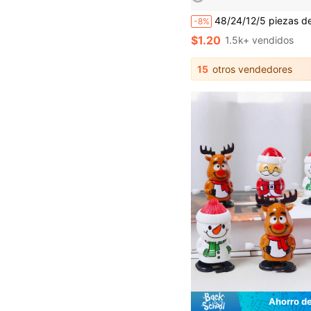
48/24/12/5 piezas de resortes de colores variados, (usados por personas de 14 años en adelante, no son juguetes) con formas de corazón y estrella, mini resortes, perfectos para rellenar calcetines, adecuados para pr
-8%
$1.20
1.5k+ vendidos
15
otros vendedores
Ahorro d