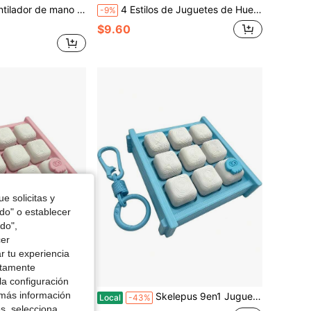
dos de verano, ventilador de aire fresco silencioso y potente para la escuela
4 Estilos de Juguetes de Huevo Saltarín con Diseño Adorable y Control de Resorte, Juguete Creativo, Divertido y Relajante, Duradero y Resistente a Caídas, Hecho de Material de Alta Calidad, Adecuado para Entretenimiento Diario, Interacción de Dos Personas, Regalo de Cumpleaños, Regalo de Halloween y Relleno de Calcetín Navideño
-9%
$9.60
e solicitas y
odo" o establecer
do",
cer
r tu experiencia
ctamente
la configuración
 más información
lado Llavero para Adultos, Juguetes de Botón de Descompresión Clic de Dedo, Regalos Fidget Portátiles para Alivio del Estrés (Peaceful)
Skelepus 9en1 Juguete Fidget de Teclado Llavero para Adultos, Juguetes de Botón de Descompresión y Clic de Dedos, Regalos Fidget Portátiles para Aliviar el Estrés
Local
-43%
es, selecciona