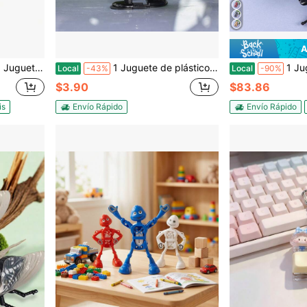
A
ic de Dedo, Regalos Fidget Portátiles para Alivio del Estrés
1 Juguete de plástico ABS (resina ABS) con resorte y mecanismo de relojería para adolescentes
1 Juguete de Escarabajo Negro
Local
-43%
Local
-90%
$3.90
$83.86
is
Envío Rápido
Envío Rápido