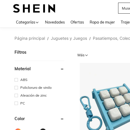
Muse
Categorías
Novedades
Ofertas
Ropa de mujer
Traje
Página principal
Juguetes y Juegos
Pasatiempos, Colec
/
/
Filtros
Más
Material
ABS
Policloruro de vinilo
Aleación de zinc
PC
Color