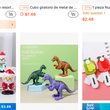
emios de carnaval, cumpleaños, Año Nuevo, Halloween, regalos de Navidad
Cubo giratorio de metal de alta calidad con mecanismo silencioso y diseño de entretenimiento 3 en 1. Este juguete de escritorio totalmente cerrado es ideal para desarrollar habilidades motoras finas, mejorar la concentración y promover la relajación.
1 pieza Nuevo llavero retráctil de tiburón divertido 2026, presiona para ex
-14%
-27%
Solo quedan 1
$7.46
$2.48
e $3.88