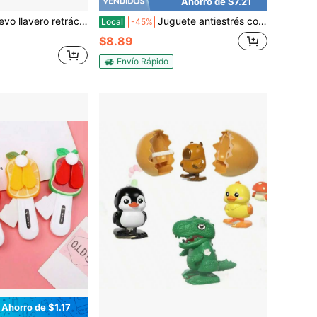
Ahorro de $7.21
tender el muelle mecánico que muerde - regalo perfecto, regalo de vacaciones, regalo de cumpleaños, regalo interesante
Juguete antiestrés con estímulo táctil para adultos, girador con púas giratorias de entrada sensorial, juguete antiestrés con girador 3D impreso con púas duras y masaje antiestrés
Local
-45%
$8.89
Envío Rápido
Ahorro de $1.17