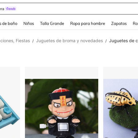
ra
s de baño
Niños
Talla Grande
Ropa para hombre
Zapatos
Ro
ciones, Fiestas
Juguetes de broma y novedades
Juguetes de 
/
/