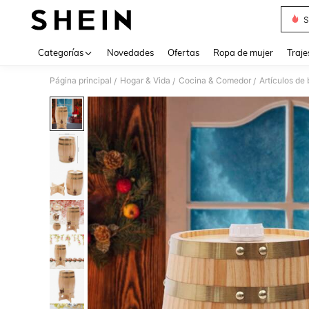
S
Use up 
Categorías
Novedades
Ofertas
Ropa de mujer
Traje
Página principal
Hogar & Vida
Cocina & Comedor
Artículos de 
/
/
/