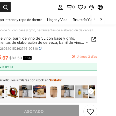
0
0
a. Press Enter to select.
pa interior y ropa de dormir
Hogar y Vida
Bisutería Y Accesorios
Be
Barril de vino, barril de vino de 5L con base y grifo, herramientas de elaboración de cerveza, barril de vino vertical de madera utilizado en hogares, hoteles, bares, cocinas, comedores, bodegas
de vino, barril de vino de 5L con base y grifo,
ientas de elaboración de cerveza, barril de vino
al de madera utilizado en hogares, hoteles, bares,
h260310152162746190810
s, comedores, bodegas
8
¡Últimos 3 días
.67
$83.50
-18%
ICE AND AVAILABILITY
vío gratis
r artículos similares con stock en '
Unitalla
'
imos, este producto está agotado.
AGOTADO