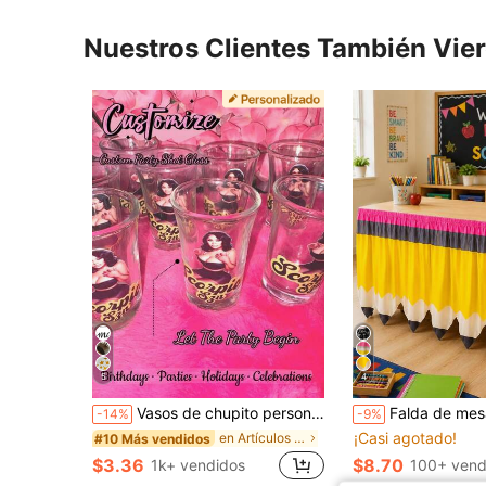
Nuestros Clientes También Vie
5
4
Vasos de chupito personalizados, vaso de chupito con nombre personalizado como regalo, cristalería de bebida personalizada para fiestas para cumpleaños y celebraciones, recuerdos de fiesta personalizados
Falda de mesa con tema de regreso a la escuela, decoración de mesa amarilla, hecha de fibra de poliéster con patrón de crayones; ligera y reutilizable, adecua
-14%
-9%
¡Casi agotado!
en Artículos de bar y elaboración de vino
#10 Más vendidos
$3.36
$8.70
1k+ vendidos
100+ vend