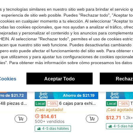
¡Casi agotado
 y tecnologías similares en nuestro sitio web para brindar el servicio qu
r experiencia de sitio web posible. Puedes "Rechazar todo", "Aceptar t
 cookies en cualquier momento a tu elección. Al seleccionar "Aceptar to
das las cookies opcionales, que nos ayudan a analizar el tráfico, ofre
ejoradas y personalizar el contenido y los anuncios para complementa
EIN. Al seleccionar "Rechazar todo", permites el uso de cookies estri
acen que nuestro sitio web funcione. Puedes desactivarlas cambiando 
pero esto puede afectar el funcionamiento del sitio web. Para obtener
 que utilizamos y para ajustar tus configuraciones de cookies opcional
kies". Para obtener más información sobre cómo procesamos los datos
Cookies
Aceptar Todo
Rechaz
ro de $21.72
Ahorro de $21.19
en Envío rápido Copas de champán y copas de cóctel
en Envío rápido Soportes
#1 Más vendidos
#1 Más vendid
stico de 7 oz, vasos reutilizables de plástico verde vintage, cristalería de champán vintage irrompible para bodas, recepciones, grandes eventos y fiestas.
6 cajas para exhibición como elevadores y soportes para buffet, elevadores de alimentos para fiestas, mesas, soportes, incluyendo 8", 7", 6", 5", 4", 3"
TUMATICLY 300 pi
Local
-59%
Local
-56%
¡Casi agotado!
¡Casi agotado
en Envío rápido Copas de champán y copas de cóctel
en Envío rápido Copas de champán y copas de cóctel
en Envío rápido Soportes
en Envío rápido Soportes
#1 Más vendidos
#1 Más vendidos
#1 Más vendid
#1 Más vendid
¡Casi agotado!
¡Casi agotado!
¡Casi agotado
¡Casi agotado
$14.61
$12.71
1.2k
en Envío rápido Copas de champán y copas de cóctel
en Envío rápido Soportes
#1 Más vendidos
#1 Más vendid
500+ vendidos
¡Casi agotado!
¡Casi agotado
4-5 días há
4-5 días hábiles