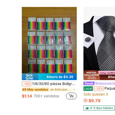
Ahorro de $0.26
Ahor
1/6/30/60 piezas Bolígrafos marcadores mini, 6/12 colores, portátiles, adecuados para pintar, colorear, marcar y tomar notas
Sartorvault F
-19%
Paquete de accesorios de corbata a cuadros grises, 
Local
-55%
en Artículos de bar y elaboración de vino
#6 Más vendidos
Solo quedan 3
$1.14
700+ vendidos
$9.79
4-5 días hábiles