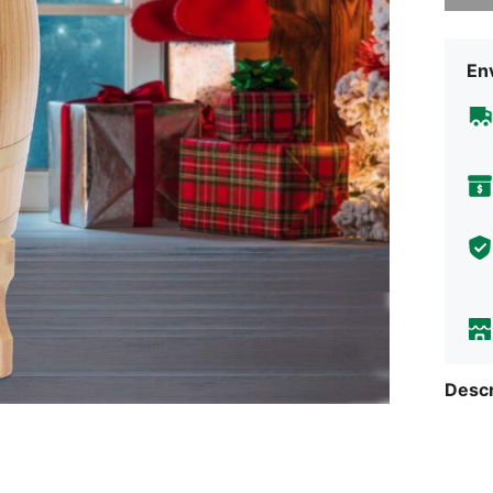
Env
Descr