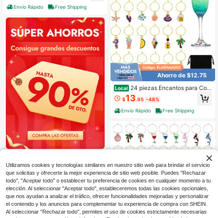
entos de graduación y numéricos.
lo, marcadores de bebidas, decorac
Envío Rápido
Free Shipping
ión de estilo postre para boda de ve
rano, despedida de soltera, cata, fie
sta festiva y recuerdos
Ahorro de $12.75
24 piezas Encantos para Cop
Local
as de Vino - Etiquetas Identificador
13
$
.95
-48%
as para Copas con Tallo - Encantos
Divertidos para Decoraciones de Fi
Envío Rápido
Free Shipping
esta de Cata de Vino de Verano y N
avidad
Utilizamos cookies y tecnologías similares en nuestro sitio web para brindar el servicio
que solicitas y ofrecerte la mejor experiencia de sitio web posible. Puedes "Rechazar
todo", "Aceptar todo" o establecer tu preferencia de cookies en cualquier momento a tu
elección. Al seleccionar "Aceptar todo", estableceremos todas las cookies opcionales,
que nos ayudan a analizar el tráfico, ofrecer funcionalidades mejoradas y personalizar
el contenido y los anuncios para complementar tu experiencia de compra con SHEIN.
Al seleccionar "Rechazar todo", permites el uso de cookies estrictamente necesarias