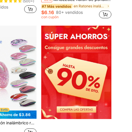
(500+)
en Ratones inalámbricos
#7 Más vendidos
idos
$6.16
80+ vendidos
con cupón
Ahorro de $3.86
4GHz + 5.2GHz, superficie con cristales de rhinestone incrustados, ratón inalámbrico exquisitamente brillante, regalo ideal para ella