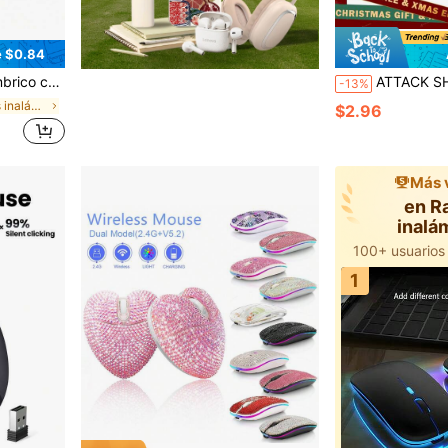
e $0.84
ncluye receptor USB, funciona con 2 pilas AAA (no incluidas), apto para PC, portátil, tableta, gran regalo
ATTACK SHARK Ratón Gaming Inalámbrico X11 Superligero de 59g con Cinta 
-13%
en Ratones inalámbricos
$2.96
Más 
en R
inalá
1