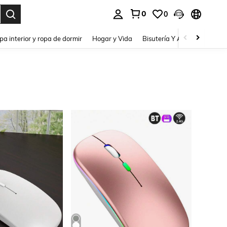
0
0
pa interior y ropa de dormir
Hogar y Vida
Bisutería Y Accesorios
Be