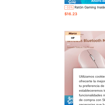
Ahorro d
Ratón Gaming Inalámbrico K-Sanke X11 Superligero de 59g con Base de Carga Magnética RGB, Ratón Inalámbrico BT/2.4G/Cableado, 1200
-33%
$16.23
Utilizamos cookies
ofrecerte la mejo
tu preferencia de
estableceremos to
funcionalidades m
de compra con SH
Ahorro d
necesarias que h