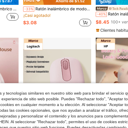
e $7.87
Ahorro de $1.52
0 DPI, 5 Botones Programables para PC/Portátil
Ratón inalámbrico de modo dual 2.4G/5.0, ratón inalámbrico silencioso para oficina, ratón ergonómico portátil, adecuado para manos izquierda y derecha, compatible con computadora PC y tableta portátil
Tech Paradi
-33%
Ratón inalámbrico HP, silencioso y lindo, conexión estable de 2.4GHz, rató
-40%
¡Casi agotado!
$8.45
100+ ven
$3.08
Clientes habitu
 y tecnologías similares en nuestro sitio web para brindar el servicio qu
r experiencia de sitio web posible. Puedes "Rechazar todo", "Aceptar t
 cookies en cualquier momento a tu elección. Al seleccionar "Aceptar to
das las cookies opcionales, que nos ayudan a analizar el tráfico, ofre
ejoradas y personalizar el contenido y los anuncios para complementa
EIN. Al seleccionar "Rechazar todo", permites el uso de cookies estri
e $1.74
acen que nuestro sitio web funcione. Puedes desactivarlas cambiando 