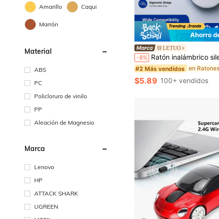
Amarillo
Caqui
Marrón
Ahorro d
#2 Más vendidos
LETUO
Material
¡Casi agotado!
Ratón inalámbrico silencioso Lenovo 2.4G 1600DPI USB Ratón de oficina ergonómico ligero portát
-8%
#2 Más vendidos
#2 Más vendidos
¡Casi agotado!
¡Casi agotado!
ABS
#2 Más vendidos
$5.89
100+ vendidos
PC
¡Casi agotado!
Policloruro de vinilo
PP
Aleación de Magnesio
Marca
Lenovo
HP
ATTACK SHARK
UGREEN