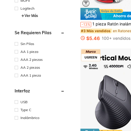
MOFII
Logitech
Ver Más
Ahorro d
1 pieza Ratón inalámbrico con forma de coche de carreras único, ratón inalámbrico con estilo de superdeportivo en miniatura, ratón óptico inalámbrico con forma de automóvil, diseño ergonómico inalámbrico para juegos de 1600 DPI, ratón de oficina inalámbrico de 2.4GHz con luces de coche, i
-13%
#3 Más vendidos
Se Requieren Pilas
$5.46
100+ vendidos
Sin Pilas
AA 1 pieza
AAA 2 piezas
AA 2 piezas
AAA 1 pieza
Interfaz
USB
Type C
Inalámbrico