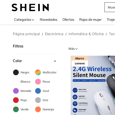
Muse
Categorías
Novedades
Ofertas
Ropa de mujer
Traje
Página principal
Electrónica
Informática & Oficina
Tec
/
/
/
Filtros
Más
Color
Negro
Multicolor
Blanco
Rosa
Morado
Azul
Rojo
Gris
Verde
Naranja