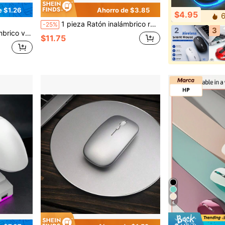
e $1.26
Ahorro de $3.85
$4.95
6
1 pieza Ratón inalámbrico recargable brillante y colorido, ratón inalámbrico de modo dual 2.4GHz + 5.2GHz, superficie con cristales de rhinestone incrustados, ratón inalámbrico exquisitamente brillante, regalo ideal para ella
-25%
2
3
a laptop, PC, Windows OS
$11.75
4