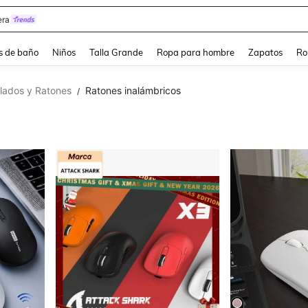
ra
s de baño
Niños
Talla Grande
Ropa para hombre
Zapatos
Ro
lados y Ratones
Ratones inalámbricos
/