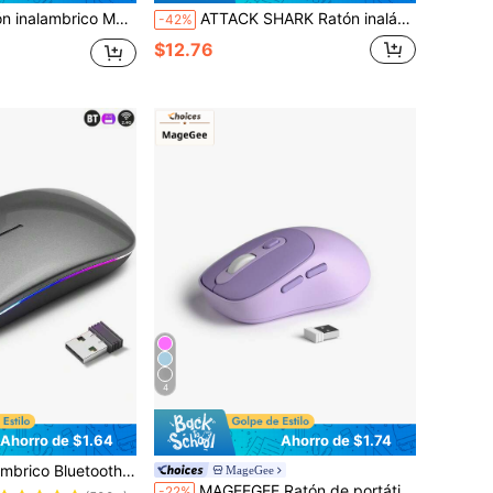
ato patrón con oreja de gato en forma de , adecuado para , PC , portátiles , , café marrón
ATTACK SHARK Ratón inalámbrico para juegos AJAZZ NJ08 de triple modo, 1000Hz 70g de peso ligero, ergonómico de tamaño medio-grande, 12800 DPI ajustable en 6 niveles, Bluetooth/2.4G/USB-C, recargable RGB para portátil
-42%
$12.76
4
Ahorro de $1.64
Ahorro de $1.74
etooth 5.2 y USB) con luz LED - Portátil, adecuado para portátiles, ordenadores de escritorio y tabletas
MageGee
MAGEEGEE Ratón de portátil 2.4G con receptor USB, ratón de viaje ultra delgado, compatible con Macbook Air/Pro, portátil, tableta, computadora, PC
-22%