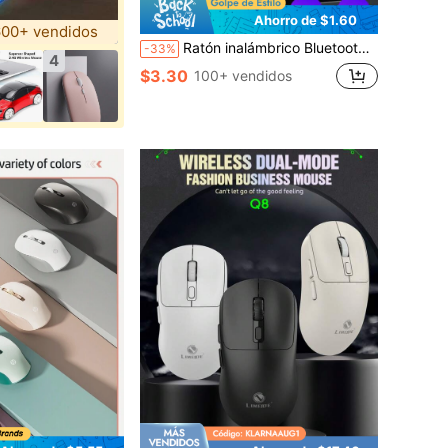
Ahorro de $1.60
00+ vendidos
Ratón inalámbrico Bluetooth recargable y portátil de ABS, modo dual, silencioso, para computadora/laptop, oficina y juegos, con carga inalámbrica 2.4G y retroiluminación RGB de 7 colores
-33%
4
$3.30
100+ vendidos