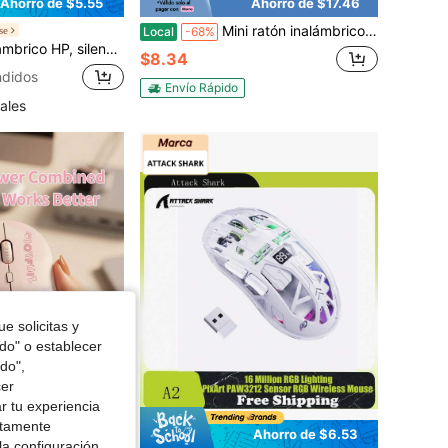
Ahorro de $5.55
Ahorro de $17.46
Mini ratón inalámbrico portátil para juegos: inalámbrico y 2.4G, silencioso, recargable tipo C, diseño para diestros, tecnología óptica para portátiles y ordenadores de sobremesa, blanco y negro.
se
Local
-68%
n portátil S1000 PLUS, adecuado para escritorio y portátil, plug and play, mejor regalo para Halloween y Navidad
$8.34
didos
Envío Rápido
ales
e solicitas y
odo" o establecer
do",
cer
r tu experiencia
ctamente
Ahorro de $1.77
Ahorro de $6.53
la configuración