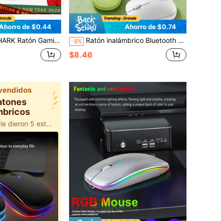
Ahorro de $0.44
Ahorro de $0.74
de Agarre, Base de Carga RGB, Inalámbrico BT/2.4G/Cableado para PC, 22000 DPI, 5 Botones Programables para PC
Ratón inalámbrico Bluetooth portátil mini Lenovo, clic silencioso, ligero, sin cable, para portátil, cuaderno, uso diario en oficina y viajes
-8%
$8.46
vendidos
atones
mbricos
100+ usuarios le dieron 5 estrellas