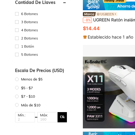
Cantidad De Llaves
Ahorro d
6 Botones
UGREEN
UGREEN Ratón inalámbrico vertical 2.4G de 4000 DPI ergonómico par
-8%
3 Botones
$14.44
4 Botones
Establecido hace 1 año
2 Botones
1 Botón
5 Botones
Escala De Precios (USD)
Menos de $5
$5 - $7
$7 - $10
Más de $10
Mín.:
Máx:
Ok