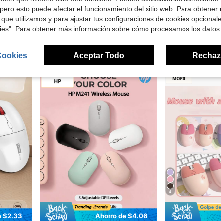
Ratón inalámbrico silencioso HP, diseño ergonómico para diestros, conexión
Digital Home Essentials Marketplace
-17%
pero esto puede afectar el funcionamiento del sitio web. Para obtener
le de 2.4GHz - Adecuado para escritorio y portátil
Logitech Ratón inalámbrico Bluetooth M196, pequeño y portátil para oficina, hogar, portátil, estudiante, uso empresarial (rosa)
-34%
Solo quedan 9
 que utilizamos y para ajustar tus configuraciones de cookies opcional
kies". Para obtener más información sobre cómo procesamos los datos
$15.90
$8.53
4
otros vendedores
Cookies
Aceptar Todo
Rechaz
4
e $2.33
Ahorro de $4.06