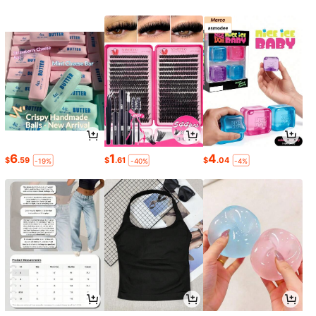
6
1
4
$
.59
$
.61
$
.04
-19%
-40%
-4%