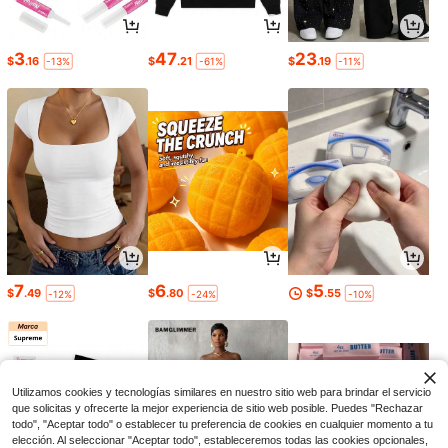
3
47
23
$
.16
$
.21
$
.19
-13%
-61%
-11%
7
6
5
$
.49
$
.80
$
.55
-12%
-24%
-10%
Utilizamos cookies y tecnologías similares en nuestro sitio web para brindar el servicio
que solicitas y ofrecerte la mejor experiencia de sitio web posible. Puedes "Rechazar
todo", "Aceptar todo" o establecer tu preferencia de cookies en cualquier momento a tu
elección. Al seleccionar "Aceptar todo", estableceremos todas las cookies opcionales,