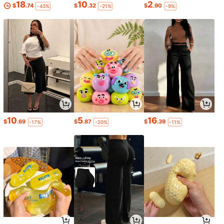
18
10
2
$
.74
$
.32
$
.90
-43%
-21%
-9%
10
5
16
$
.69
$
.87
$
.39
-17%
-20%
-11%