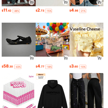
11
2
4
$
.42
$
.73
$
.98
-48%
-15%
-21%
58
4
3
$
.30
$
.77
$
.60
-43%
-18%
-10%