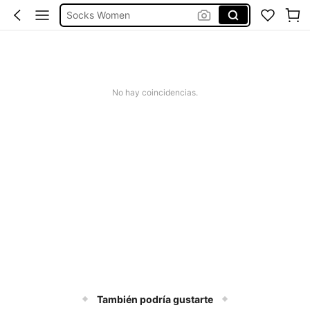
Socks Women
Calcetines De Silicona Mujer
White Socks Ankle Women
Low White Socks
No hay coincidencias.
Medias De Mujer
También podría gustarte