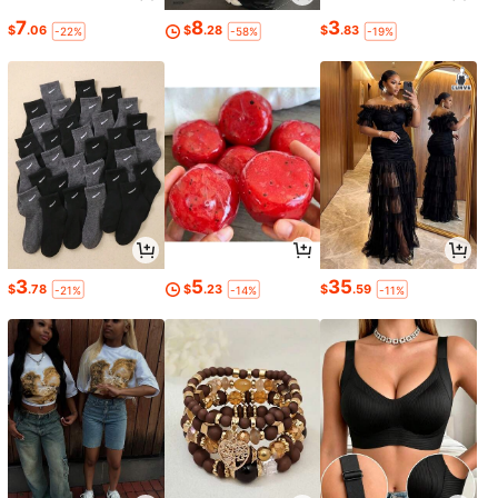
7
8
3
$
.06
$
.28
$
.83
-22%
-58%
-19%
3
5
35
$
.78
$
.23
$
.59
-21%
-14%
-11%